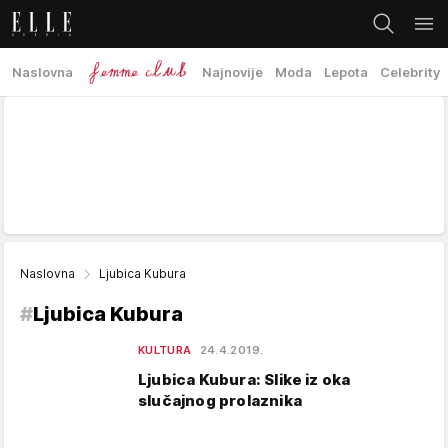
Naslovna
Najnovije
Moda
Lepota
Celebrity
Naslovna
Ljubica Kubura
#
Ljubica Kubura
KULTURA
24.4.2019.
Ljubica Kubura: Slike iz oka
slučajnog prolaznika