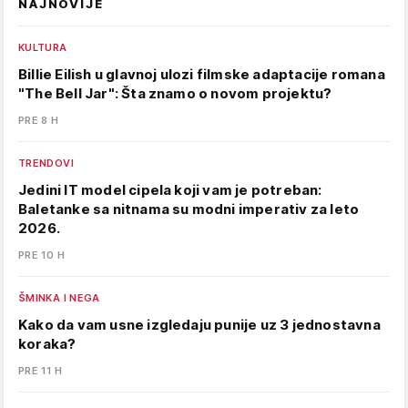
NAJNOVIJE
KULTURA
Billie Eilish u glavnoj ulozi filmske adaptacije romana
"The Bell Jar": Šta znamo o novom projektu?
PRE 8 H
TRENDOVI
Jedini IT model cipela koji vam je potreban:
Baletanke sa nitnama su modni imperativ za leto
2026.
PRE 10 H
ŠMINKA I NEGA
Kako da vam usne izgledaju punije uz 3 jednostavna
koraka?
PRE 11 H