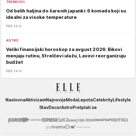
TRENDOVI
Od belih haljina do šarenih japanki: 6 komada koji su
idealni za visoke temperature
PRE 13 H
ASTRO
Veliki finansijski horoskop za avgust 2026: Bikovi
menjaju rutinu, Strelčevi ulažu, Lavovi reorganizuju
budžet
PRE 14 H
Elle
Naslovna
Aktivizam
Najnovije
Moda
Lepota
Celebrity
Lifestyle
Stav
Decor
Astro
Pretplati se