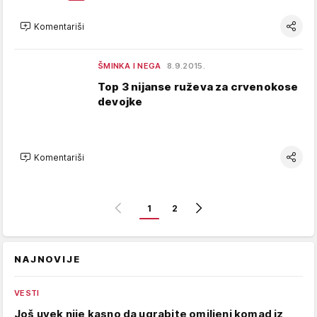
Komentariši
ŠMINKA I NEGA
8.9.2015.
Top 3 nijanse ruževa za crvenokose
devojke
Komentariši
1
2
NAJNOVIJE
VESTI
Još uvek nije kasno da ugrabite omiljeni komad iz