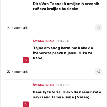
Dita Von Teese: 8 omiljenih crvenih
ruževa kraljice burleske
Komentariši
ŠMINKA I NEGA
11.11.2015.
Tajna crvenog karmina: Kako da
izaberete pravu nijansu ruža za
usne
Komentariši
ŠMINKA I NEGA
17.9.2015.
Beauty tutorial: Kako da našminkate
savršeno tamne usne ( Video)