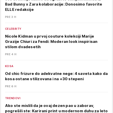
Bad Bunny x Zara kolaboracije: Donosimo favorite
ELLE redakcije
PRE 3 H
CELEBRITY
Nicole Kidman u prvoj couture kolekciji Marije
Grazije Chiuri za Fendi: Moderan look inspirisan
stilom dvadesetih
PRE 4 H
KOSA
Od chic frizure do adekvatne nege: 4 saveta kako da
kosa ostane stilizovana i na +30 stepeni
PRE 6 H
TRENDOVI
Ako ste mislili da je ovaj dezen pao u zaborav,
pogrešili ste: Karirani print u modernom duhu za leto