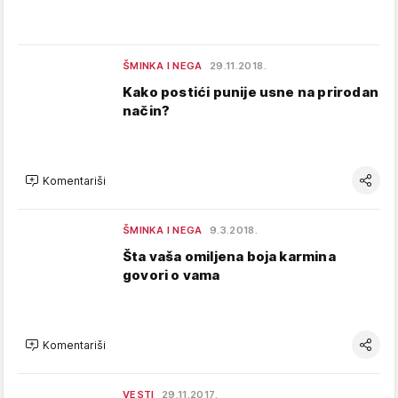
ŠMINKA I NEGA
29.11.2018.
Kako postići punije usne na prirodan
način?
Komentariši
ŠMINKA I NEGA
9.3.2018.
Šta vaša omiljena boja karmina
govori o vama
Komentariši
VESTI
29.11.2017.