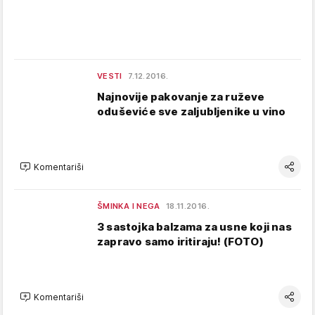
VESTI
7.12.2016.
Najnovije pakovanje za ruževe
oduševiće sve zaljubljenike u vino
Komentariši
ŠMINKA I NEGA
18.11.2016.
3 sastojka balzama za usne koji nas
zapravo samo iritiraju! (FOTO)
Komentariši