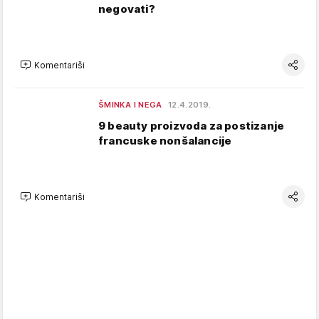
negovati?
Komentariši
ŠMINKA I NEGA
12.4.2019.
9 beauty proizvoda za postizanje
francuske nonšalancije
Komentariši