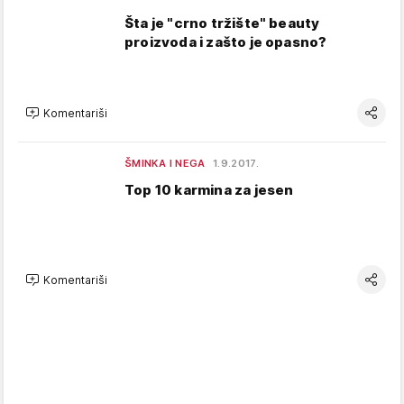
Šta je "crno tržište" beauty
proizvoda i zašto je opasno?
Komentariši
ŠMINKA I NEGA
1.9.2017.
Top 10 karmina za jesen
Komentariši