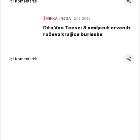
Komentariši
ŠMINKA I NEGA
2.12.2015.
Dita Von Teese: 8 omiljenih crvenih
ruževa kraljice burleske
Komentariši