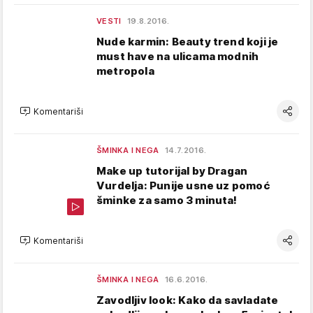
VESTI
19.8.2016.
Nude karmin: Beauty trend koji je
must have na ulicama modnih
metropola
Komentariši
ŠMINKA I NEGA
14.7.2016.
Make up tutorijal by Dragan
Vurdelja: Punije usne uz pomoć
šminke za samo 3 minuta!
Komentariši
ŠMINKA I NEGA
16.6.2016.
Zavodljiv look: Kako da savladate