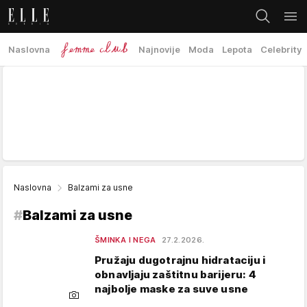
Naslovna
Najnovije
Moda
Lepota
Celebrity
Naslovna
Balzami za usne
#
Balzami za usne
ŠMINKA I NEGA
27.2.2026.
Pružaju dugotrajnu hidrataciju i
obnavljaju zaštitnu barijeru: 4
najbolje maske za suve usne