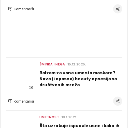
Komentariši
ŠMINKA I NEGA
15.12.2025.
Balzam za usne umesto maskare?
Nova (i opasna) beauty opsesija sa
društvenih mreža
Komentariši
UMETNOST
18.1.2021.
Šta uzrokuje ispucale usne i kako ih