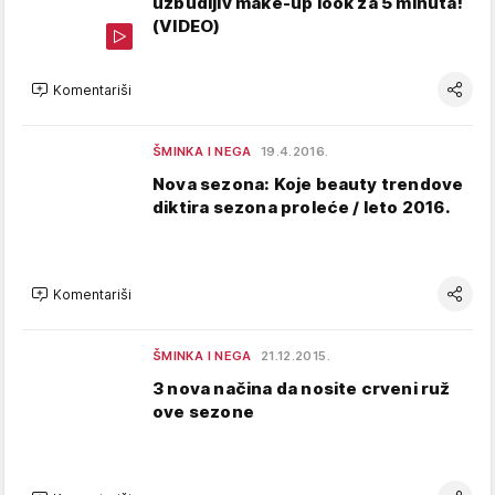
uzbudljiv make-up look za 5 minuta!
(VIDEO)
Komentariši
ŠMINKA I NEGA
19.4.2016.
Nova sezona: Koje beauty trendove
diktira sezona proleće / leto 2016.
Komentariši
ŠMINKA I NEGA
21.12.2015.
3 nova načina da nosite crveni ruž
ove sezone