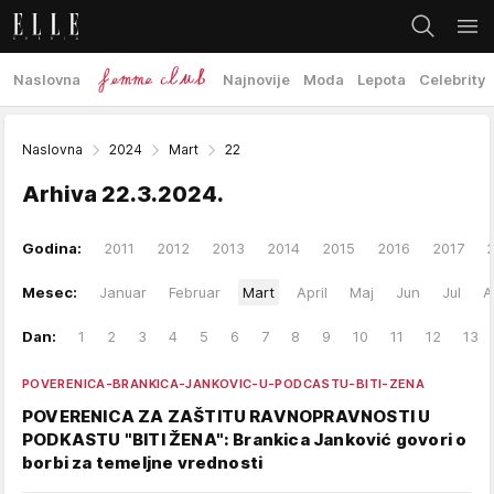
Naslovna
Najnovije
Moda
Lepota
Celebrity
Naslovna
2024
Mart
22
Arhiva
22.3.2024.
Godina:
2011
2012
2013
2014
2015
2016
2017
Mesec:
Januar
Februar
Mart
April
Maj
Jun
Jul
A
Dan:
1
2
3
4
5
6
7
8
9
10
11
12
13
POVERENICA-BRANKICA-JANKOVIC-U-PODCASTU-BITI-ZENA
POVERENICA ZA ZAŠTITU RAVNOPRAVNOSTI U
PODKASTU "BITI ŽENA": Brankica Janković govori o
borbi za temeljne vrednosti