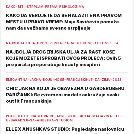
KAKO-BITI-STRPLJIV-PREMA-PSIHOLOZIMA
KAKO DA VERUJETE DA SE NALAZITE NA PRAVOM
MESTU U PRAVO VREME: Maja Savićević pomaže
nam da uvežbamo svesno strpljenje
NAJBOLJA-ULJA-DROGERIJSKA-ZA-NEGU-KOSE-TOKOM-LETA
NAJBOLJA DROGERIJSKA ULJA ZA RAST KOSE
KOJE MOŽETE ISPROBATI OVOG PROLEĆA: Ovih 5
preparata preporučuju beauty insajderi
ELEGANTNA-JAKNA-KOJU-NOSE-FRANCUSKINJE-ZA-ZIMU-2023
CHIC JAKNA KOJA JE OBAVEZNA U GARDEROBERU
PARIŽANKI: Bezvremeni model zaokružuje svaki
outfit Francuskinja
POGLEDAJTE-NASLOVNICU-APRILSKOG-BROJA-MAGAZINA-ELLE-
U-SARADNJI-SA-ANUSHKA-STUDIOM
ELLE X ANUSHKA'S STUDIO: Pogledajte naslovnicu