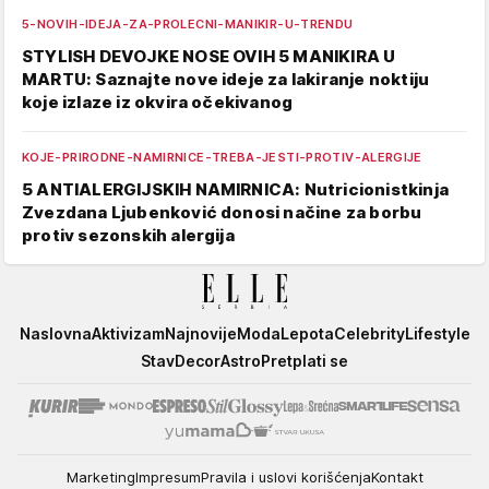
5-NOVIH-IDEJA-ZA-PROLECNI-MANIKIR-U-TRENDU
STYLISH DEVOJKE NOSE OVIH 5 MANIKIRA U
MARTU: Saznajte nove ideje za lakiranje noktiju
koje izlaze iz okvira očekivanog
KOJE-PRIRODNE-NAMIRNICE-TREBA-JESTI-PROTIV-ALERGIJE
5 ANTIALERGIJSKIH NAMIRNICA: Nutricionistkinja
Zvezdana Ljubenković donosi načine za borbu
protiv sezonskih alergija
Elle
Naslovna
Aktivizam
Najnovije
Moda
Lepota
Celebrity
Lifestyle
Stav
Decor
Astro
Pretplati se
Marketing
Impresum
Pravila i uslovi korišćenja
Kontakt