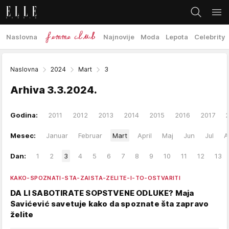
Naslovna
Najnovije
Moda
Lepota
Celebrity
Naslovna
2024
Mart
3
Arhiva
3.3.2024.
Godina:
2011
2012
2013
2014
2015
2016
2017
Mesec:
Januar
Februar
Mart
April
Maj
Jun
Jul
A
Dan:
1
2
3
4
5
6
7
8
9
10
11
12
13
KAKO-SPOZNATI-STA-ZAISTA-ZELITE-I-TO-OSTVARITI
DA LI SABOTIRATE SOPSTVENE ODLUKE? Maja
Savićević savetuje kako da spoznate šta zapravo
želite