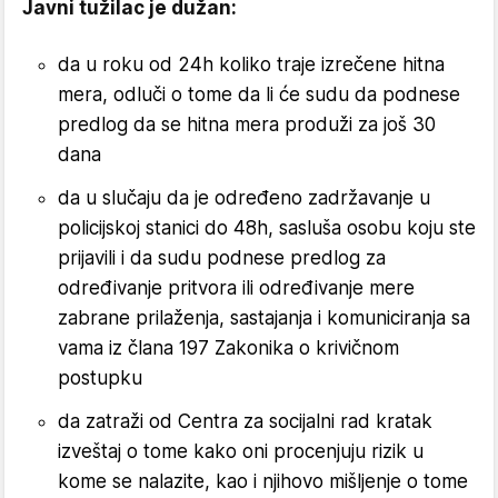
Javni tužilac je dužan:
da u roku od 24h koliko traje izrečene hitna
mera, odluči o tome da li će sudu da podnese
predlog da se hitna mera produži za još 30
dana
da u slučaju da je određeno zadržavanje u
policijskoj stanici do 48h, sasluša osobu koju ste
prijavili i da sudu podnese predlog za
određivanje pritvora ili određivanje mere
zabrane prilaženja, sastajanja i komuniciranja sa
vama iz člana 197 Zakonika o krivičnom
postupku
da zatraži od Centra za socijalni rad kratak
izveštaj o tome kako oni procenjuju rizik u
kome se nalazite, kao i njihovo mišljenje o tome