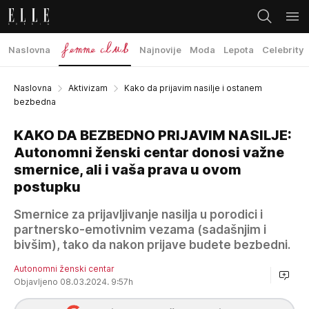
Naslovna
Najnovije
Moda
Lepota
Celebrity
Naslovna
Aktivizam
Kako da prijavim nasilje i ostanem
bezbedna
KAKO DA BEZBEDNO PRIJAVIM NASILJE:
Autonomni ženski centar donosi važne
smernice, ali i vaša prava u ovom
postupku
Smernice za prijavljivanje nasilja u porodici i
partnersko-emotivnim vezama (sadašnjim i
bivšim), tako da nakon prijave budete bezbedni.
Autonomni ženski centar
Objavljeno 08.03.2024. 9:57h