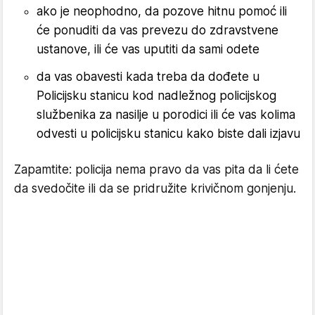
ako je neophodno, da pozove hitnu pomoć ili
će ponuditi da vas prevezu do zdravstvene
ustanove, ili će vas uputiti da sami odete
da vas obavesti kada treba da dođete u
Policijsku stanicu kod nadležnog policijskog
službenika za nasilje u porodici ili će vas kolima
odvesti u policijsku stanicu kako biste dali izjavu
Zapamtite: policija nema pravo da vas pita da li ćete
da svedočite ili da se pridružite krivičnom gonjenju.