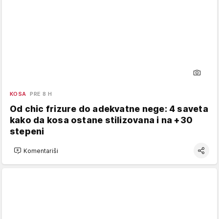
KOSA
PRE 8 H
Od chic frizure do adekvatne nege: 4 saveta
kako da kosa ostane stilizovana i na +30
stepeni
Komentariši