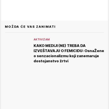
MOŽDA ĆE VAS ZANIMATI
AKTIVIZAM
KAKO MEDIJI (NE) TREBA DA
IZVEŠTAVAJU O FEMICIDU: OsnaŽene
o senzacionalizmu koji zanemaruje
dostojanstvo žrtvi