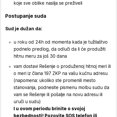
koje sve oblike nasilja se preživeli
Postupanje suda
Sud je dužan da:
u roku od 24h od momenta kada je tužilaštvo
podnelo predlog, da odluči da li će produžiti
hitnu meru za još 30 dana
vam dostavi Rešenje o produženoj hitnoj meri ili
o meri iz člana 197 ZKP na vašu kućnu adresu
(napomena: ukoliko ste promenili mesto
stanovanja, podnesite pismenu molbu sudu da
vam se Rešenje ili pošalje na novu adresu ili
uruči u sudu)
I u ovom periodu brinite o svojoj
bezbednosti! Pozovite SOS telefon ili