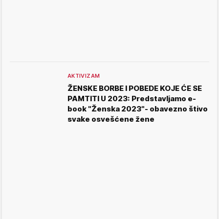
AKTIVIZAM
ŽENSKE BORBE I POBEDE KOJE ĆE SE
PAMTITI U 2023: Predstavljamo e-
book "Ženska 2023"- obavezno štivo
svake osvešćene žene