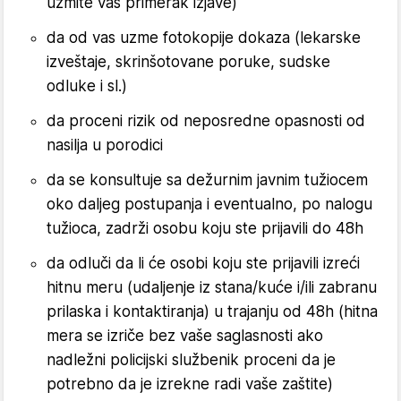
uzmite vaš primerak izjave)
da od vas uzme fotokopije dokaza (lekarske
izveštaje, skrinšotovane poruke, sudske
odluke i sl.)
da proceni rizik od neposredne opasnosti od
nasilja u porodici
da se konsultuje sa dežurnim javnim tužiocem
oko daljeg postupanja i eventualno, po nalogu
tužioca, zadrži osobu koju ste prijavili do 48h
da odluči da li će osobi koju ste prijavili izreći
hitnu meru (udaljenje iz stana/kuće i/ili zabranu
prilaska i kontaktiranja) u trajanju od 48h (hitna
mera se izriče bez vaše saglasnosti ako
nadležni policijski službenik proceni da je
potrebno da je izrekne radi vaše zaštite)