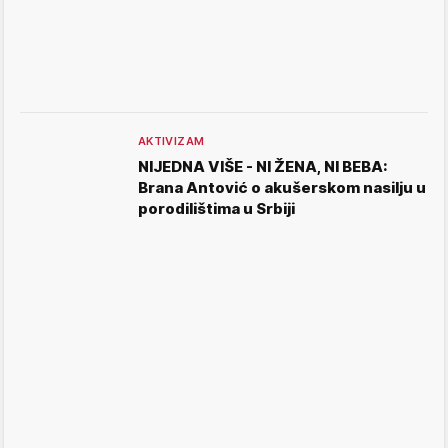
AKTIVIZAM
NIJEDNA VIŠE - NI ŽENA, NI BEBA:
Brana Antović o akušerskom nasilju u
porodilištima u Srbiji