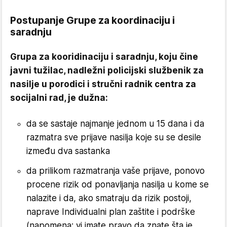
Postupanje Grupe za koordinaciju i
saradnju
Grupa za kooridinaciju i saradnju, koju čine
javni tužilac, nadležni policijski službenik za
nasilje u porodici i stručni radnik centra za
socijalni rad, je dužna:
da se sastaje najmanje jednom u 15 dana i da
razmatra sve prijave nasilja koje su se desile
između dva sastanka
da prilikom razmatranja vaše prijave, ponovo
procene rizik od ponavljanja nasilja u kome se
nalazite i da, ako smatraju da rizik postoji,
naprave Individualni plan zaštite i podrške
(napomena: vi imate pravo da znate šta je