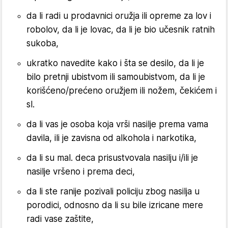
da li radi u prodavnici oružja ili opreme za lov i
robolov, da li je lovac, da li je bio učesnik ratnih
sukoba,
ukratko navedite kako i šta se desilo, da li je
bilo pretnji ubistvom ili samoubistvom, da li je
korišćeno/prećeno oružjem ili nožem, čekićem i
sl.
da li vas je osoba koja vrši nasilje prema vama
davila, ili je zavisna od alkohola i narkotika,
da li su mal. deca prisustvovala nasilju i/ili je
nasilje vršeno i prema deci,
da li ste ranije pozivali policiju zbog nasilja u
porodici, odnosno da li su bile izricane mere
radi vase zaštite,