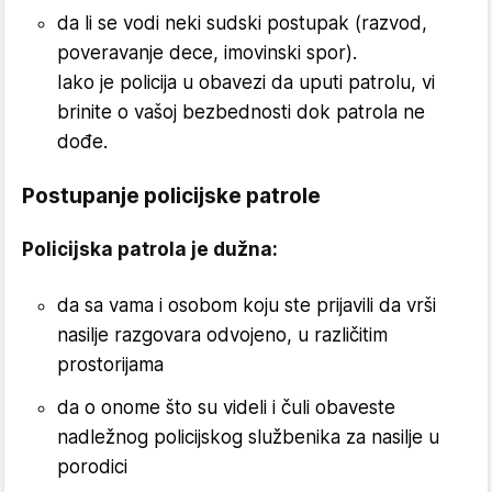
da li se vodi neki sudski postupak (razvod,
poveravanje dece, imovinski spor).
Iako je policija u obavezi da uputi patrolu, vi
brinite o vašoj bezbednosti dok patrola ne
dođe.
Postupanje policijske patrole
Policijska patrola je dužna:
da sa vama i osobom koju ste prijavili da vrši
nasilje razgovara odvojeno, u različitim
prostorijama
da o onome što su videli i čuli obaveste
nadležnog policijskog službenika za nasilje u
porodici