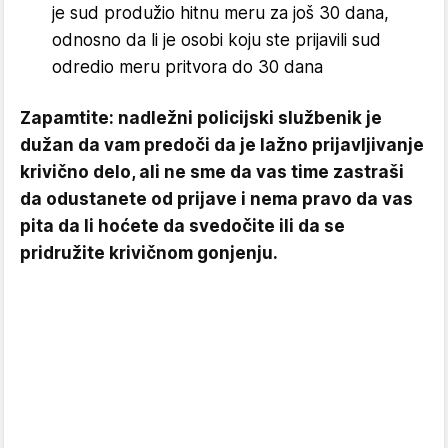
je sud produžio hitnu meru za još 30 dana,
odnosno da li je osobi koju ste prijavili sud
odredio meru pritvora do 30 dana
Zapamtite: nadležni policijski službenik je
dužan da vam predoči da je lažno prijavljivanje
krivično delo, ali ne sme da vas time zastraši
da odustanete od prijave i nema pravo da vas
pita da li hoćete da svedočite ili da se
pridružite krivičnom gonjenju.