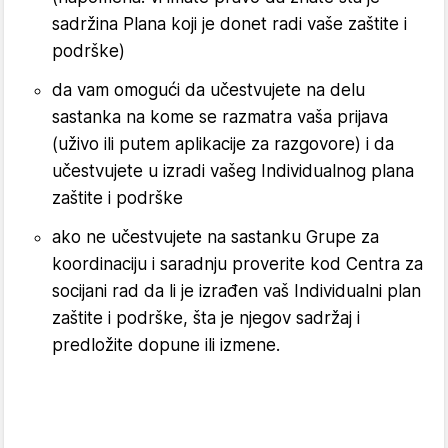
sadržina Plana koji je donet radi vaše zaštite i
podrške)
da vam omogući da učestvujete na delu
sastanka na kome se razmatra vaša prijava
(uživo ili putem aplikacije za razgovore) i da
učestvujete u izradi vašeg Individualnog plana
zaštite i podrške
ako ne učestvujete na sastanku Grupe za
koordinaciju i saradnju proverite kod Centra za
socijani rad da li je izrađen vaš Individualni plan
zaštite i podrške, šta je njegov sadržaj i
predložite dopune ili izmene.