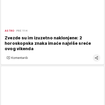
ASTRO
PRE 11 H
Zvezde su im izuzetno naklonjene: 2
horoskopska znaka imaće najviše sreće
ovog vikenda
Komentariši