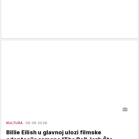
KULTURA
06.08.2026.
Billie Eilish u glavnoj ulozi filmske