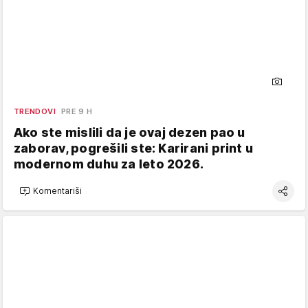
TRENDOVI
PRE 9 H
Ako ste mislili da je ovaj dezen pao u
zaborav, pogrešili ste: Karirani print u
modernom duhu za leto 2026.
Komentariši