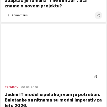
adaptacije romana "The Bell Jar": Šta
znamo o novom projektu?
Komentariši
TRENDOVI
06.08.2026.
Jedini IT model cipela koji vam je potreban:
Baletanke sa nitnama su modni imperativ za
leto 2026.