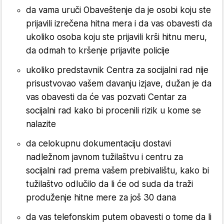
da vama uruči Obaveštenje da je osobi koju ste
prijavili izrečena hitna mera i da vas obavesti da
ukoliko osoba koju ste prijavili krši hitnu meru,
da odmah to kršenje prijavite policije
ukoliko predstavnik Centra za socijalni rad nije
prisustvovao vašem davanju izjave, dužan je da
vas obavesti da će vas pozvati Centar za
socijalni rad kako bi procenili rizik u kome se
nalazite
da celokupnu dokumentaciju dostavi
nadležnom javnom tužilaštvu i centru za
socijalni rad prema vašem prebivalištu, kako bi
tužilaštvo odlučilo da li će od suda da traži
produženje hitne mere za još 30 dana
da vas telefonskim putem obavesti o tome da li