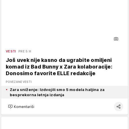
VESTI
PRE 5 H
Još uvek nije kasno da ugrabite omiljeni
komad iz Bad Bunny x Zara kolaboracije:
Donosimo favorite ELLE redakcije
POVEZANE VESTI
Zara sniženje: Izdvojili smo 5 modela haljina za
besprekorna letnja izdanja
Komentariši