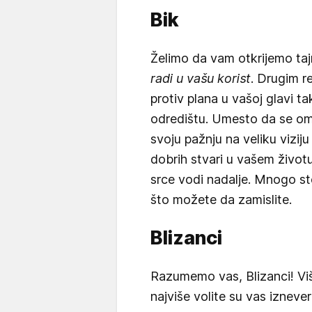
Bik
Želimo da vam otkrijemo taj
radi u vašu korist
. Drugim r
protiv plana u vašoj glavi t
odredištu. Umesto da se om
svoju pažnju na veliku viziju
dobrih stvari u vašem životu
srce vodi nadalje. Mnogo ste
što možete da zamislite.
Blizanci
Razumemo vas, Blizanci! Više
najviše volite su vas izneveri