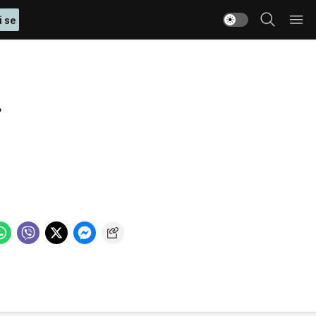
i se
.