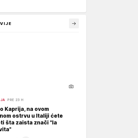
VIJE
NJA
PRE 23 H
o Kaprija, na ovom
nom ostrvu u Italiji ćete
ti šta zaista znači "la
vita"