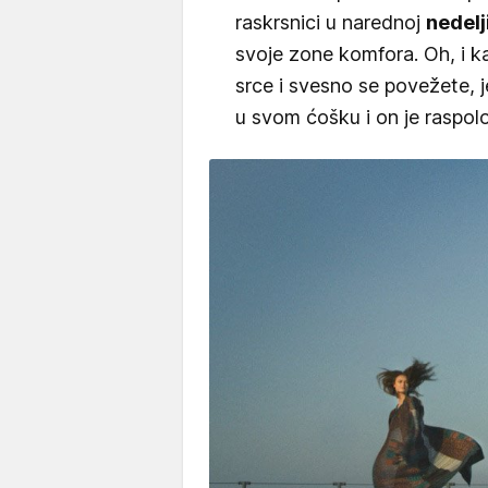
raskrsnici u narednoj
nedelji
svoje zone komfora. Oh, i ka
srce i svesno se povežete, 
u svom ćošku i on je raspol