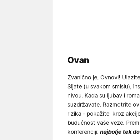
Ovan
Zvanično je, Ovnovi! Ulazit
Sijate (u svakom smislu), i
nivou. Kada su ljubav i roma
suzdržavate. Razmotrite ov
rizika - pokažite kroz akcije 
budućnost vaše veze. Prem
konferenciji:
najbolje tek do