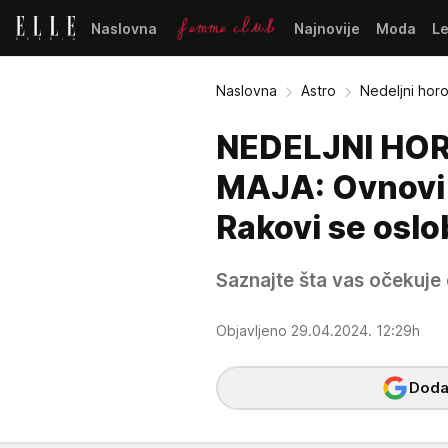
Naslovna
Najnovije
Moda
L
Naslovna
Astro
Nedeljni hor
NEDELJNI HOR
MAJA: Ovnovi 
Rakovi se oslo
Saznajte šta vas očekuje 
Objavljeno 29.04.2024. 12:29h
Dodaj