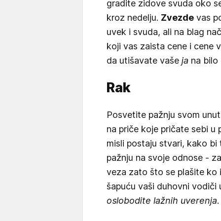
gradite zidove svuda oko s
kroz nedelju.
Zvezde
vas po
uvek i svuda, ali na blag na
koji vas zaista cene i cene 
da utišavate vaše
ja
na bilo 
Rak
Posvetite pažnju svom unutr
na priče koje pričate sebi u
misli postaju stvari, kako bi 
pažnju na svoje odnose - zap
veza zato što se plašite ko i
šapuću vaši duhovni vodiči
oslobodite lažnih uverenja.