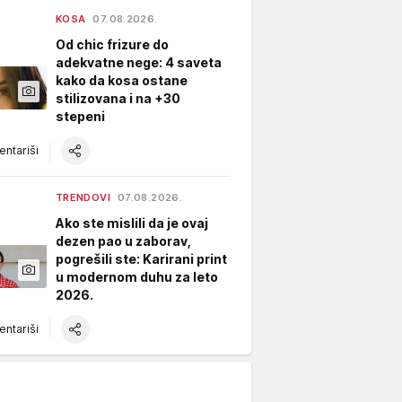
KOSA
07.08.2026.
Od chic frizure do
adekvatne nege: 4 saveta
kako da kosa ostane
stilizovana i na +30
stepeni
ntariši
TRENDOVI
07.08.2026.
Ako ste mislili da je ovaj
dezen pao u zaborav,
pogrešili ste: Karirani print
u modernom duhu za leto
2026.
ntariši