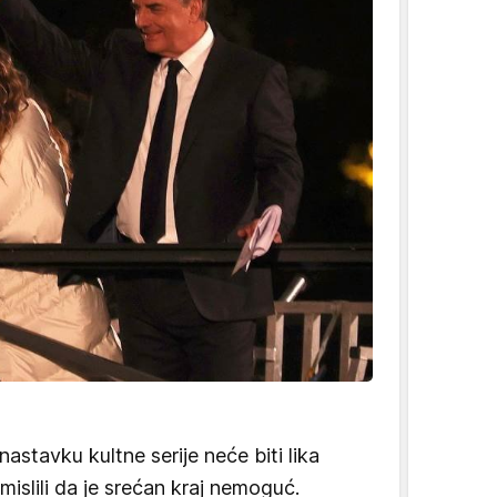
astavku kultne serije neće biti lika
mislili da je srećan kraj nemoguć.