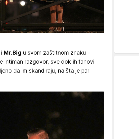
 i
Mr.Big
u svom zaštitnom znaku -
de intiman razgovor, sve dok ih fanovi
ljeno da im skandiraju, na šta je par