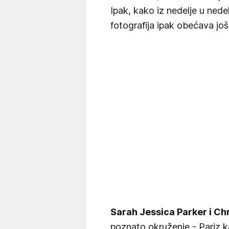
Ipak, kako iz nedelje u nede
fotografija ipak obećava jo
Sarah Jessica Parker i Ch
poznato okruženje - Pariz ka