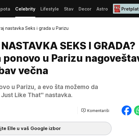
epota
Celebrity
Lifestyle
Stav
Decor
Astro
Pretplat
aj nastavka Seks i grada u Parizu
 NASTAVKA SEKS I GRADA?
a ponovo u Parizu nagovešta
jubav večna
novo u Parizu, a evo šta možemo da
Just Like That'' nastavka.
Komentariši
te Elle u vaš Google izbor