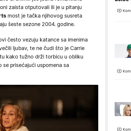
ni zaista otputovali ili je u pitanju
Kome
rts
most je tačka njihovog susreta
ju šeste sezone 2004. godine.
rovi često vezuju katance sa imenima
ečili ljubav, te ne čudi što je Carrie
 kako tužno drži torbicu u obliku
o se prisećajući uspomena sa
Kome
Kome