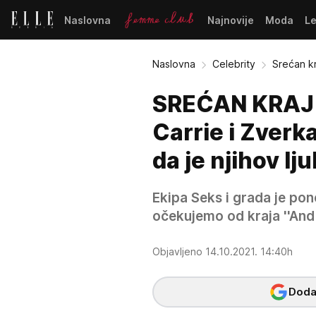
Naslovna
Najnovije
Moda
L
Naslovna
Celebrity
Srećan kr
SREĆAN KRAJ
Carrie i Zverk
da je njihov l
Ekipa Seks i grada je po
očekujemo od kraja ''And 
Objavljeno 14.10.2021. 14:40h
Dodaj