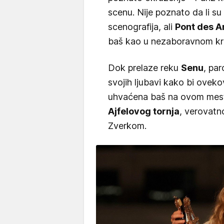
scenu. Nije poznato da li su o
scenografija, ali
Pont des A
baš kao u nezaboravnom kra
Dok prelaze reku
Senu
, pa
svojih ljubavi kako bi ovekov
uhvaćena baš na ovom mestu
Ajfelovog tornja
, verovatn
Zverkom.