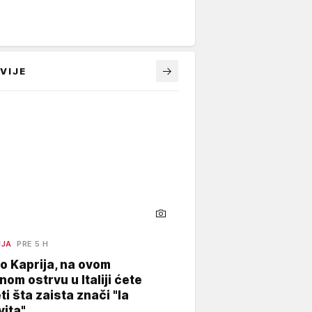
VIJE
NJA
PRE 5 H
o Kaprija, na ovom
nom ostrvu u Italiji ćete
ti šta zaista znači "la
vita"