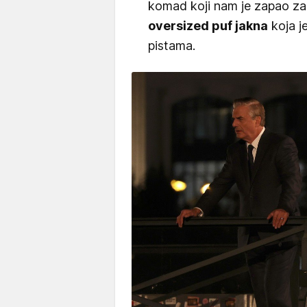
komad koji nam je zapao za 
oversized puf jakna
koja j
pistama.