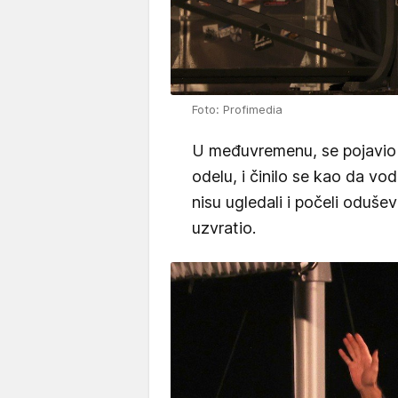
Foto: Profimedia
U međuvremenu, se pojavio
odelu, i činilo se kao da vo
nisu ugledali i počeli odušev
uzvratio.