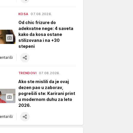
KOSA
07.08.2026.
Od chic frizure do
adekvatne nege: 4 saveta
kako da kosa ostane
stilizovana i na +30
stepeni
ntariši
TRENDOVI
07.08.2026.
Ako ste mislili da je ovaj
dezen pao u zaborav,
pogrešili ste: Karirani print
u modernom duhu za leto
2026.
ntariši