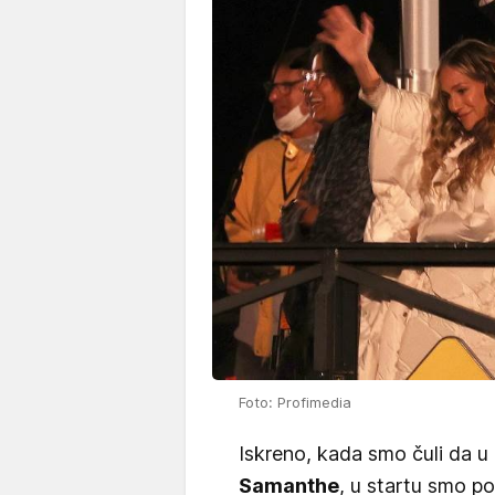
Foto: Profimedia
Iskreno, kada smo čuli da u n
Samanthe
, u startu smo po