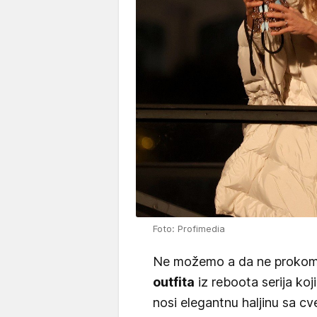
Foto: Profimedia
Ne možemo a da ne prokome
outfita
iz reboota serija koj
nosi elegantnu haljinu sa cv