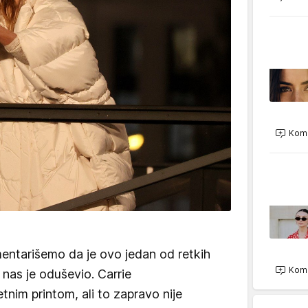
Kome
ntarišemo da je ovo jedan od retkih
Kome
i nas je oduševio. Carrie
etnim printom, ali to zapravo nije