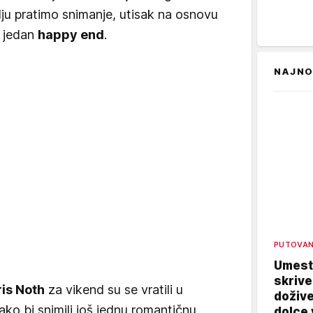
lju pratimo snimanje, utisak na osnovu
š jedan
happy end
.
NAJNO
PUTOVA
Umest
skrive
ris Noth
za vikend su se vratili u
dožive
ko bi snimili još jednu romantičnu
dolce 