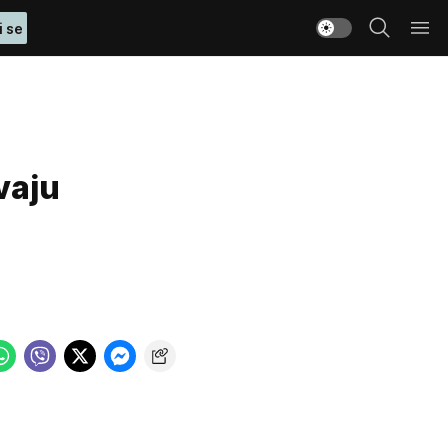
i se
vaju