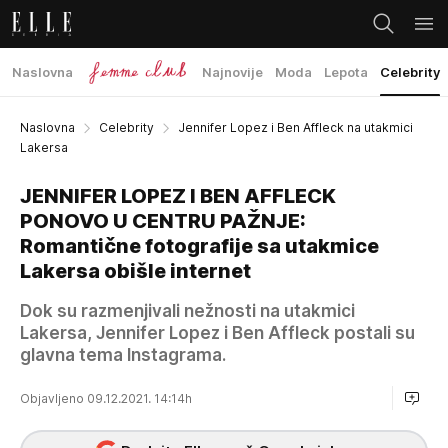
Naslovna
Najnovije
Moda
Lepota
Celebrity
Naslovna
Celebrity
Jennifer Lopez i Ben Affleck na utakmici
Lakersa
JENNIFER LOPEZ I BEN AFFLECK
PONOVO U CENTRU PAŽNJE:
Romantične fotografije sa utakmice
Lakersa obišle internet
Dok su razmenjivali nežnosti na utakmici
Lakersa, Jennifer Lopez i Ben Affleck postali su
glavna tema Instagrama.
Objavljeno 09.12.2021. 14:14h