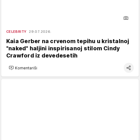
CELEBRITY
29.07.2026.
Kaia Gerber na crvenom tepihu u kristalnoj
"naked" haljini inspirisanoj stilom Cindy
Crawford iz devedesetih
Komentariši