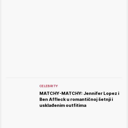
CELEBRITY
MATCHY-MATCHY: Jennifer Lopez i
Ben Affleck u romantičnoj šetnji i
usklađenim outfitima