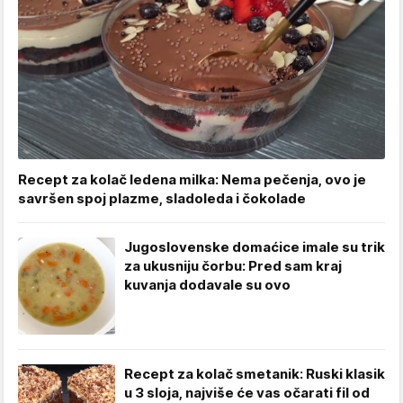
Recept za kolač ledena milka: Nema pečenja, ovo je
savršen spoj plazme, sladoleda i čokolade
Jugoslovenske domaćice imale su trik
za ukusniju čorbu: Pred sam kraj
kuvanja dodavale su ovo
Recept za kolač smetanik: Ruski klasik
u 3 sloja, najviše će vas očarati fil od