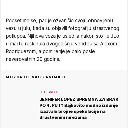
Podsetimo se, par je ozvaničio svoju obnovljenu
vezu u julu, kada su objavili fotografiju strastvenog
poljupca. Njihova veza je usledila nakon što je JLo
u martu raskinula dvogodišnju veridbu sa Alexom
Rodriguezom, a pomirenje je palo posle
neverovatnih 20 godina.
MOŽDA ĆE VAS ZANIMATI
CELEBRITY
JENNIFER LOPEZ SPREMNA ZA BRAK
PO 4. PUT? Bajkovito modno izdanje
izazvalo brojne spekulacije na
društvenim mrežama