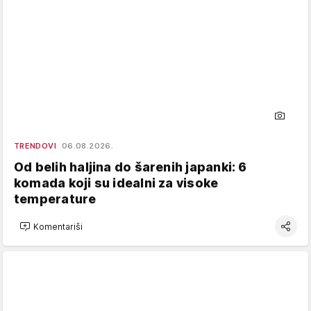
TRENDOVI
06.08.2026.
Od belih haljina do šarenih japanki: 6
komada koji su idealni za visoke
temperature
Komentariši