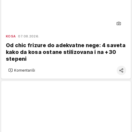
KOSA
07.08.2026.
Od chic frizure do adekvatne nege: 4 saveta
kako da kosa ostane stilizovana i na +30
stepeni
Komentariši