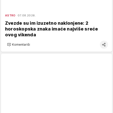
ASTRO
07.08.2026.
Zvezde su im izuzetno naklonjene: 2
horoskopska znaka imaće najviše sreće
ovog vikenda
Komentariši