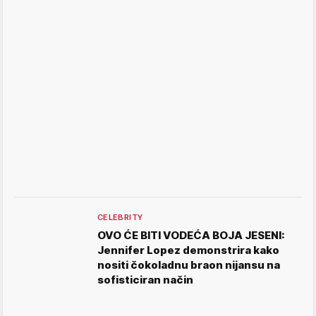
CELEBRITY
OVO ĆE BITI VODEĆA BOJA JESENI:
Jennifer Lopez demonstrira kako
nositi čokoladnu braon nijansu na
sofisticiran način