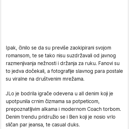
Ipak, činilo se da su previše zaokipirani svojom
romansom, te se tako nisu suzdržavali od javnog
razmenjivanja nežnosti i držanja za ruku. Fanovi su
to jedva dočekali, a fotografije slavnog para postale
su viralne na društvenim mrežama.
JLo je bodrila igrače odevena u all denim koji je
upotpunila crnim čizmama sa potpeticom,
prepoznatljivim alkama i modernom Coach torbom.
Denim trendu pridružio se i Ben koji je nosio vrlo
sličan par jeansa, te casual duks.