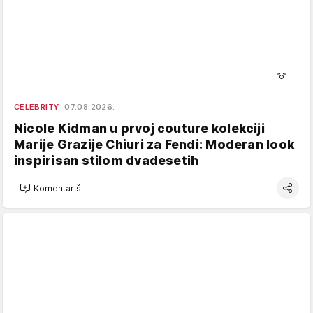
CELEBRITY
07.08.2026.
Nicole Kidman u prvoj couture kolekciji
Marije Grazije Chiuri za Fendi: Moderan look
inspirisan stilom dvadesetih
Komentariši