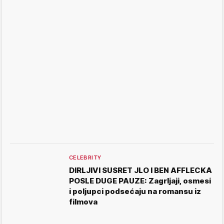
CELEBRITY
DIRLJIVI SUSRET JLO I BEN AFFLECKA
POSLE DUGE PAUZE: Zagrljaji, osmesi
i poljupci podsećaju na romansu iz
filmova