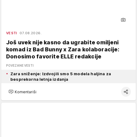
VESTI
07.08.2026.
Još uvek nije kasno da ugrabite omiljeni
komad iz Bad Bunny x Zara kolaboracije:
Donosimo favorite ELLE redakcije
POVEZANE VESTI
Zara sniženje: Izdvojili smo 5 modela haljina za
besprekorna letnja izdanja
Komentariši