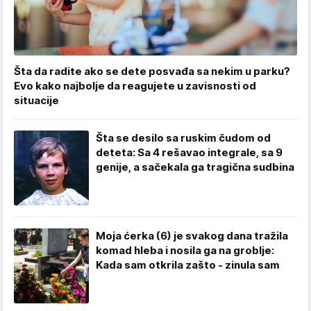
Šta da radite ako se dete posvađa sa nekim u parku?
Evo kako najbolje da reagujete u zavisnosti od
situacije
Šta se desilo sa ruskim čudom od
deteta: Sa 4 rešavao integrale, sa 9
genije, a sačekala ga tragična sudbina
Moja ćerka (6) je svakog dana tražila
komad hleba i nosila ga na groblje:
Kada sam otkrila zašto - zinula sam