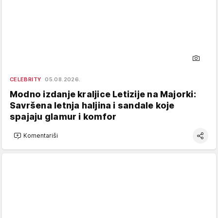
CELEBRITY
05.08.2026.
Modno izdanje kraljice Letizije na Majorki:
Savršena letnja haljina i sandale koje
spajaju glamur i komfor
Komentariši