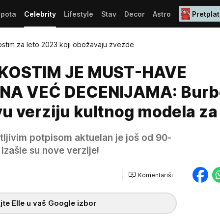
epota
Celebrity
Lifestyle
Stav
Decor
Astro
Pretplat
ostim za leto 2023 koji obožavaju zvezde
 KOSTIM JE MUST-HAVE
NA VEĆ DECENIJAMA: Burb
u verziju kultnog modela za 
atljivim potpisom aktuelan je još od 90-
 izašle su nove verzije!
Komentariši
te Elle u vaš Google izbor