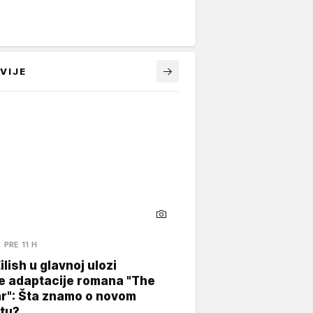
VIJE
PRE 11 H
Eilish u glavnoj ulozi
e adaptacije romana "The
ar": Šta znamo o novom
tu?