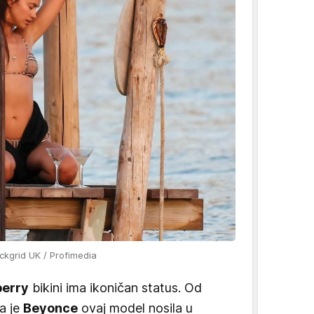
kgrid UK / Profimedia
berry
bikini ima ikoničan status. Od
a je
Beyonce
ovaj model nosila u