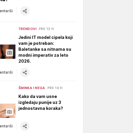
ntariši
TRENDOVI
PRE 13 H
Jedini IT model cipela koji
vam je potreban:
Baletanke sa nitnama su
modni imperativ za leto
2026.
ntariši
ŠMINKA I NEGA
PRE 14 H
Kako da vam usne
izgledaju punije uz 3
jednostavna koraka?
ntariši