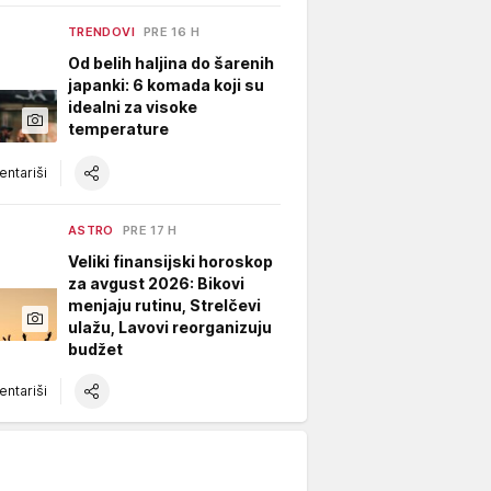
TRENDOVI
PRE 16 H
Od belih haljina do šarenih
japanki: 6 komada koji su
idealni za visoke
temperature
ntariši
ASTRO
PRE 17 H
Veliki finansijski horoskop
za avgust 2026: Bikovi
menjaju rutinu, Strelčevi
ulažu, Lavovi reorganizuju
budžet
ntariši