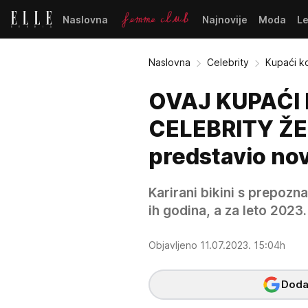
Naslovna
Najnovije
Moda
L
Naslovna
Celebrity
Kupaći k
OVAJ KUPAĆI
CELEBRITY ŽE
predstavio nov
Karirani bikini s prepozn
ih godina, a za leto 2023.
Objavljeno 11.07.2023. 15:04h
Dodaj