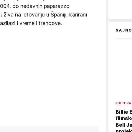
2004, do nedavnih paparazzo
uživa na letovanju u Španiji, karirani
zilazi i vreme i trendove.
NAJNO
KULTURA
Billie 
filmsk
Bell J
projek