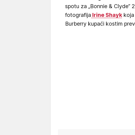
spotu za „Bonnie & Clyde” 
fotografija
Irine Shayk
koja 
Burberry kupaći kostim preva