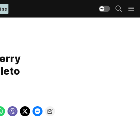
i se
erry
leto