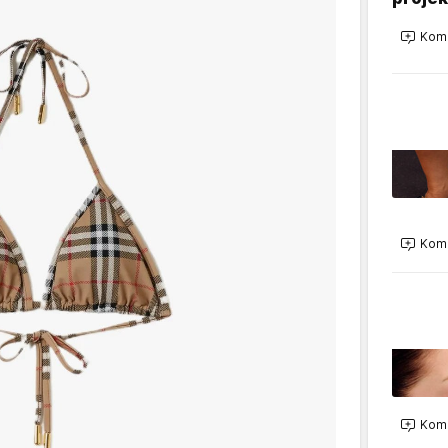
Kome
Kome
Kome