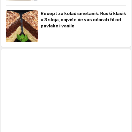
Recept za kolač smetanik: Ruski klasik
u 3 sloja, najviše će vas očarati fil od
pavlake i vanile