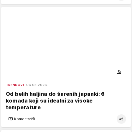
TRENDOVI
06.08.2026.
Od belih haljina do šarenih japanki: 6
komada koji su idealni za visoke
temperature
Komentariši