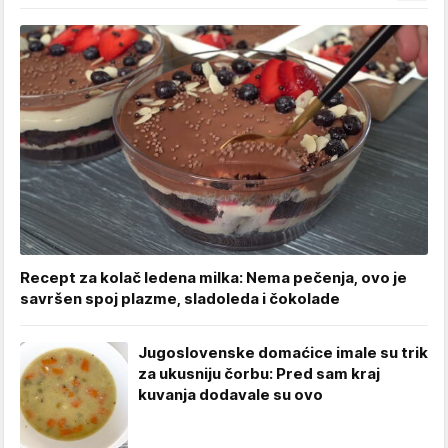
Recept za kolač ledena milka: Nema pečenja, ovo je
savršen spoj plazme, sladoleda i čokolade
Jugoslovenske domaćice imale su trik
za ukusniju čorbu: Pred sam kraj
kuvanja dodavale su ovo