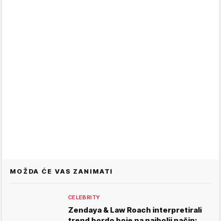
MOŽDA ĆE VAS ZANIMATI
CELEBRITY
Zendaya & Law Roach interpretirali
trend bordo boje na najbolji način: