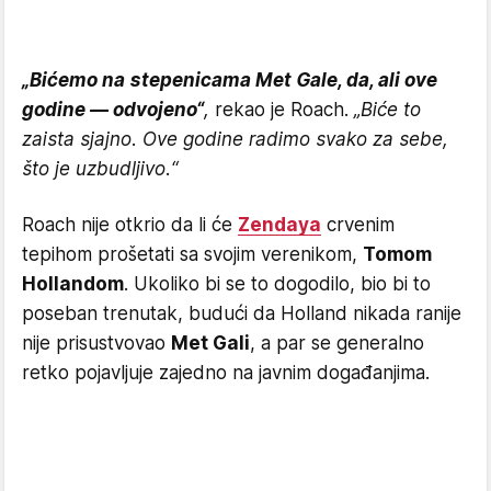
„Bićemo na stepenicama Met Gale, da, ali ove
godine — odvojeno“
,
rekao je Roach.
„Biće to
zaista sjajno. Ove godine radimo svako za sebe,
što je uzbudljivo.“
Roach nije otkrio da li će
Zendaya
crvenim
tepihom prošetati sa svojim verenikom,
Tomom
Hollandom
. Ukoliko bi se to dogodilo, bio bi to
poseban trenutak, budući da Holland nikada ranije
nije prisustvovao
Met Gali
, a par se generalno
retko pojavljuje zajedno na javnim događanjima.