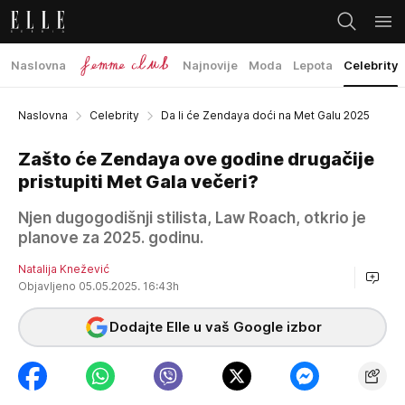
Naslovna
Najnovije
Moda
Lepota
Celebrity
Naslovna
Celebrity
Da li će Zendaya doći na Met Galu 2025
Zašto će Zendaya ove godine drugačije
pristupiti Met Gala večeri?
Njen dugogodišnji stilista, Law Roach, otkrio je
planove za 2025. godinu.
Natalija Knežević
Objavljeno 05.05.2025. 16:43h
Dodajte Elle u vaš Google izbor