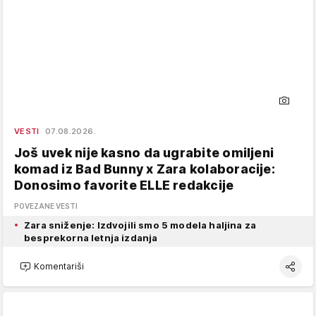
VESTI
07.08.2026.
Još uvek nije kasno da ugrabite omiljeni
komad iz Bad Bunny x Zara kolaboracije:
Donosimo favorite ELLE redakcije
POVEZANE VESTI
Zara sniženje: Izdvojili smo 5 modela haljina za
besprekorna letnja izdanja
Komentariši