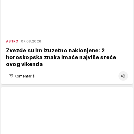
ASTRO
07.08.2026.
Zvezde su im izuzetno naklonjene: 2
horoskopska znaka imaće najviše sreće
ovog vikenda
Komentariši