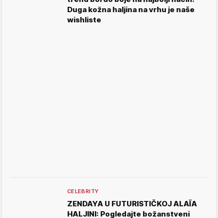
Duga kožna haljina na vrhu je naše
wishliste
CELEBRITY
ZENDAYA U FUTURISTIČKOJ ALAÏA
HALJINI: Pogledajte božanstveni