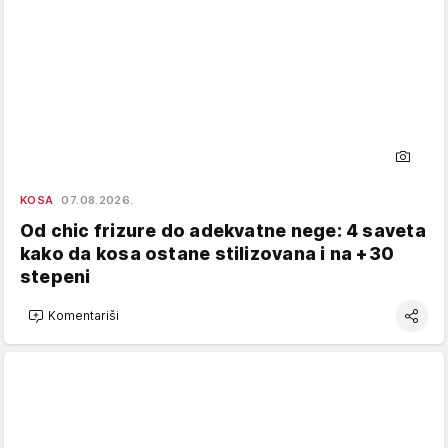
KOSA
07.08.2026.
Od chic frizure do adekvatne nege: 4 saveta
kako da kosa ostane stilizovana i na +30
stepeni
Komentariši