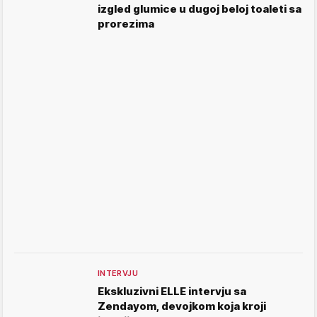
izgled glumice u dugoj beloj toaleti sa
prorezima
INTERVJU
Ekskluzivni ELLE intervju sa
Zendayom, devojkom koja kroji