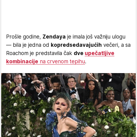
Prošle godine,
Zendaya
je imala još važniju ulogu
— bila je jedna od
kopredsedavajućih
večeri, a sa
Roachom je predstavila čak
dve
upečatljive
kombinacije
na crvenom tepihu
.