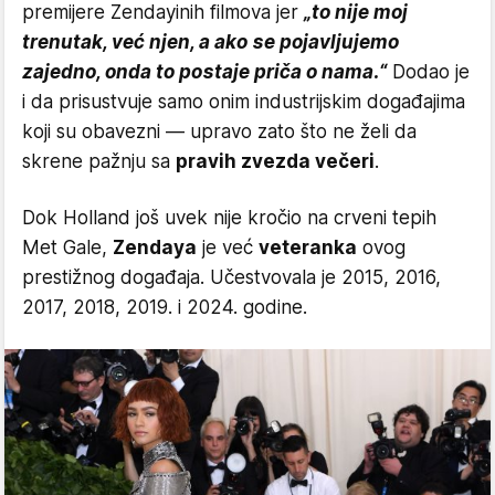
premijere Zendayinih filmova jer
„to nije moj
trenutak, već njen, a ako se pojavljujemo
zajedno, onda to postaje priča o nama.“
Dodao je
i da prisustvuje samo onim industrijskim događajima
koji su obavezni — upravo zato što ne želi da
skrene pažnju sa
pravih zvezda večeri
.
Dok Holland još uvek nije kročio na crveni tepih
Met Gale,
Zendaya
je već
veteranka
ovog
prestižnog događaja. Učestvovala je 2015, 2016,
2017, 2018, 2019. i 2024. godine.