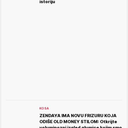
istoriju
KOSA
ZENDAYA IMA NOVU FRIZURU KOJA
ODIŠE OLD MONEY STILOM: Otkrijte
voluminozni izgled glumice kojim smo