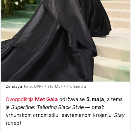
Zendaya
Foto: DPRF / StarMax / Profimedia
Ovogodišnja
Met Gala
održava se
5. maja
, a tema
je
Superfine: Tailoring Black Style
— omaž
vrhunskom crnom stilu i savremenom krojenju.
Stay
tuned!