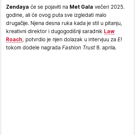
Zendaya
će se pojaviti na
Met Gala
večeri 2025.
godine, ali će ovog puta sve izgledati malo
drugačije. Njena desna ruka kada je stil u pitanju,
kreativni direktor i dugogodišnji saradnik
Law
Roach
, potvrdio je njen dolazak u intervjuu za
E!
tokom dodele nagrada
Fashion Trust
8. aprila.