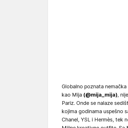
Globalno poznata nemačka i
kao Mija
(@mija_mija)
, ni
Pariz. Onde se nalaze sediš
kojima godinama uspešno sa
Chanel, YSL i Hermès, tek n
Mijine kreativne outfite. S