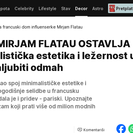
epota
Celebrity
Lifestyle
Stav
Decor
Astro
Pretplat
 francuski dom influenserke Mirjam Flatau
 MIRJAM FLATAU OSTAVLJA
stička estetika i ležernost 
aljubiti odmah
ao spoj minimalističke estetike i
ogodišnje selidbe u francusku
la je i pridev - pariski. Upoznajte
zam koji prati više od milion modnih
Komentariši