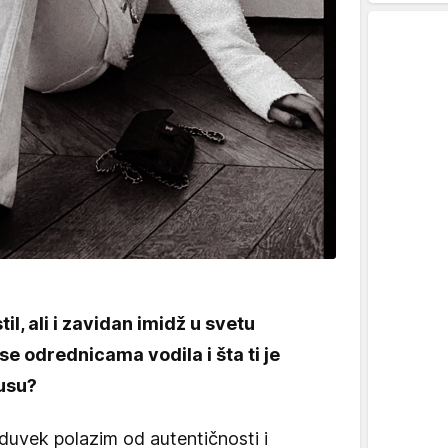
til, ali i zavidan imidž u svetu
se odrednicama vodila i šta ti je
usu?
oduvek polazim od autentičnosti i