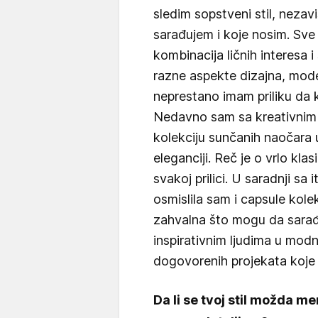
sledim sopstveni stil, neza
sarađujem i koje nosim. Sve
kombinacija ličnih interesa i
razne aspekte dizajna, mode
neprestano imam priliku da 
Nedavno sam sa kreativnim t
kolekciju sunčanih naočara 
eleganciji. Reč je o vrlo kl
svakoj prilici. U saradnji sa
osmislila sam i capsule kolek
zahvalna što mogu da sarađ
inspirativnim ljudima u modn
dogovorenih projekata koje 
Da li se tvoj stil možda 