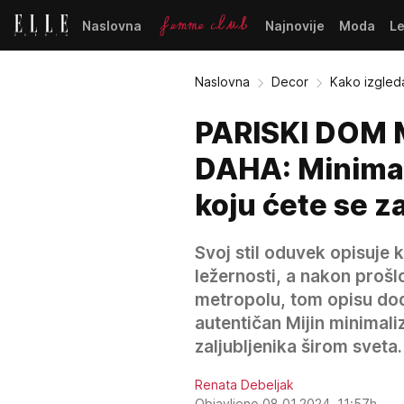
Naslovna
Najnovije
Moda
L
Naslovna
Decor
Kako izgleda
PARISKI DOM
DAHA: Minimali
koju ćete se z
Svoj stil oduvek opisuje k
ležernosti, a nakon prošl
metropolu, tom opisu doda
autentičan Mijin minimali
zaljubljenika širom sveta.
Renata Debeljak
Objavljeno 08.01.2024. 11:57h