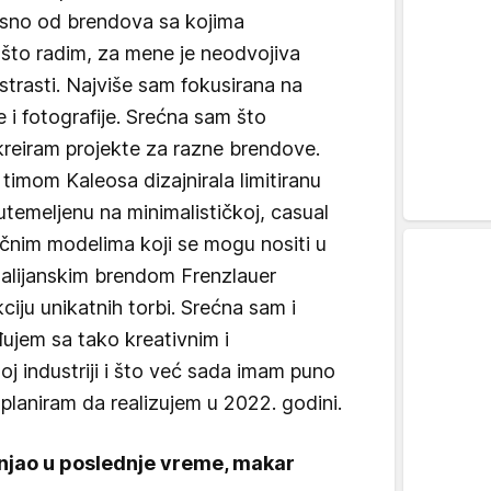
visno od brendova sa kojima
 što radim, za mene je neodvojiva
 strasti. Najviše sam fokusirana na
 i fotografije. Srećna sam što
kreiram projekte za razne brendove.
imom Kaleosa dizajnirala limitiranu
utemeljenu na minimalističkoj, casual
asičnim modelima koji se mogu nositi u
 italijanskim brendom Frenzlauer
ciju unikatnih torbi. Srećna sam i
ujem sa tako kreativnim i
oj industriji i što već sada imam puno
planiram da realizujem u 2022. godini.
menjao u poslednje vreme, makar