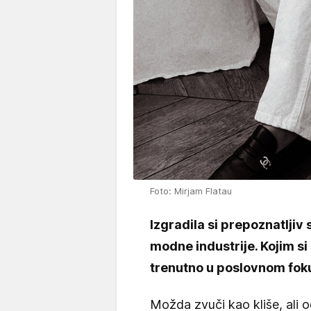
Foto: Mirjam Flatau
Izgradila si prepoznatljiv s
modne industrije. Kojim si 
trenutno u poslovnom fok
Možda zvuči kao kliše, ali 