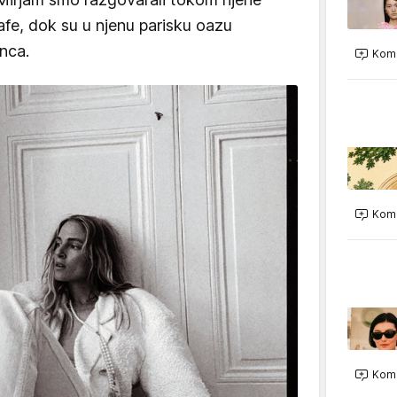
e, dok su u njenu parisku oazu
unca.
Kome
Kome
Kome