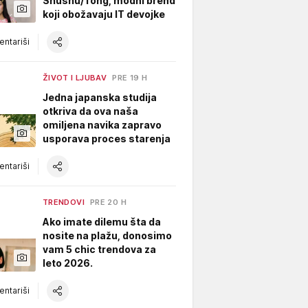
Shushu/Tong, modni brend
koji obožavaju IT devojke
ntariši
ŽIVOT I LJUBAV
PRE 19 H
Jedna japanska studija
otkriva da ova naša
omiljena navika zapravo
usporava proces starenja
ntariši
TRENDOVI
PRE 20 H
Ako imate dilemu šta da
nosite na plažu, donosimo
vam 5 chic trendova za
leto 2026.
ntariši