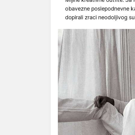
obavezne poslepodnevne kaf
dopirali zraci neodoljivog s