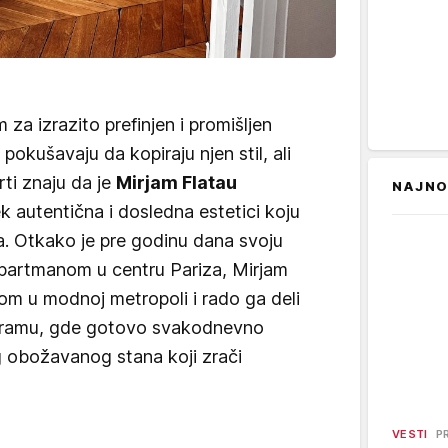
za izrazito prefinjen i promišljen
 pokušavaju da kopiraju njen stil, ali
rti znaju da je
Mirjam Flatau
NAJNO
k autentična i dosledna estetici koju
. Otkako je pre godinu dana svoju
partmanom u centru Pariza, Mirjam
tom u modnoj metropoli i rado ga deli
tagramu, gde gotovo svakodnevno
og obožavanog stana koji zrači
VESTI
P