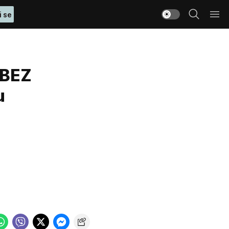
i se
 BEZ
u