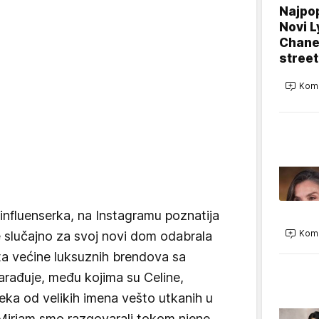
Najpop
Novi L
Chanel
street
Kome
nfluenserka, na Instagramu poznatija
Kome
je slučajno za svoj novi dom odabrala
ta većine luksuznih brendova sa
rađuje, među kojima su Celine,
eka od velikih imena vešto utkanih u
a Mirjam smo razgovarali tokom njene