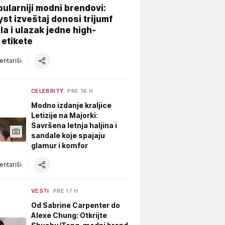
ularniji modni brendovi:
yst izveštaj donosi trijumf
a i ulazak jedne high-
 etikete
ntariši
CELEBRITY
PRE 16 H
Modno izdanje kraljice
Letizije na Majorki:
Savršena letnja haljina i
sandale koje spajaju
glamur i komfor
ntariši
VESTI
PRE 17 H
Od Sabrine Carpenter do
Alexe Chung: Otkrijte