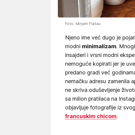
Foto: Mirjam Flatau
Njeno ime već dugo je pojam 
modni
minimalizam
. Mnogi
insajderi i vrsni modni ekspe
nemoguće kopirati jer je uve
predano gradi već godinama
nemačku adresu zamenila a
ne skriva oduševljenje živo
sa milion pratilaca na Ins
objavljuje fotografije iz sv
francuskim chicom
.