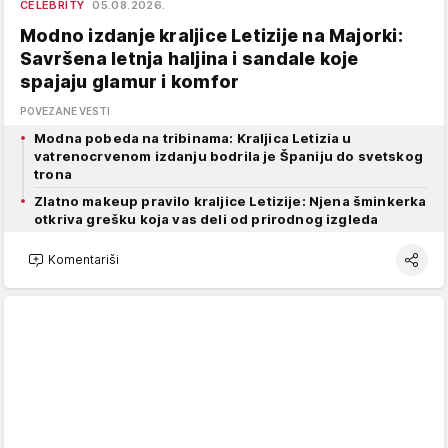
CELEBRITY
05.08.2026.
Modno izdanje kraljice Letizije na Majorki:
Savršena letnja haljina i sandale koje
spajaju glamur i komfor
POVEZANE VESTI
Modna pobeda na tribinama: Kraljica Letizia u
vatrenocrvenom izdanju bodrila je Španiju do svetskog
trona
Zlatno makeup pravilo kraljice Letizije: Njena šminkerka
otkriva grešku koja vas deli od prirodnog izgleda
Komentariši