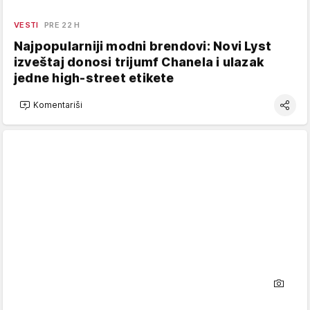
VESTI
PRE 22 H
Najpopularniji modni brendovi: Novi Lyst
izveštaj donosi trijumf Chanela i ulazak
jedne high-street etikete
Komentariši