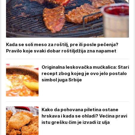
Kada se soli meso za roštilj, pre ili posle pečenja?
Pravilo koje svaki dobar roštiljdžija zna napamet
Originalna leskovačka mućkalica: Stari
recept zbog kojeg je ovo jelo postalo
simbol juga Srbije
Kako da pohovana piletina ostane
hrskava i kada se ohladi? Većina pravi
istu grešku čim je izvadi iz ulja