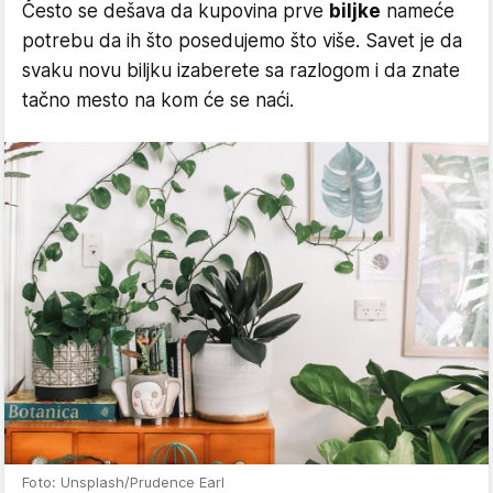
Često se dešava da kupovina prve
biljke
nameće
potrebu da ih što posedujemo što više. Savet je da
svaku novu biljku izaberete sa razlogom i da znate
tačno mesto na kom će se naći.
Foto: Unsplash/Prudence Earl