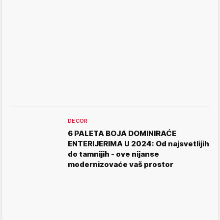
DECOR
6 PALETA BOJA DOMINIRAĆE
ENTERIJERIMA U 2024: Od najsvetlijih
do tamnijih - ove nijanse
modernizovaće vaš prostor