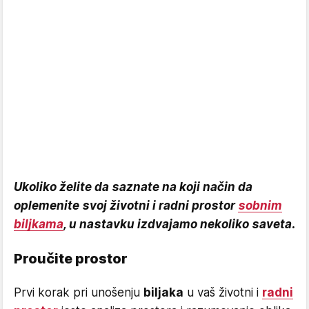
Ukoliko želite da saznate na koji način da
oplemenite svoj životni i radni prostor
sobnim
biljkama
, u nastavku izdvajamo nekoliko saveta.
Proučite prostor
Prvi korak pri unošenju
biljaka
u vaš životni i
radni