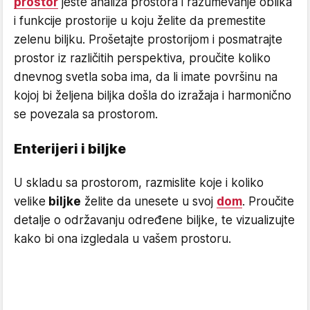
prostor
jeste analiza prostora i razumevanje oblika
i funkcije prostorije u koju želite da premestite
zelenu biljku. Prošetajte prostorijom i posmatrajte
prostor iz različitih perspektiva, proučite koliko
dnevnog svetla soba ima, da li imate površinu na
kojoj bi željena biljka došla do izražaja i harmonično
se povezala sa prostorom.
Enterijeri i biljke
U skladu sa prostorom, razmislite koje i koliko
velike
biljke
želite da unesete u svoj
dom
. Proučite
detalje o održavanju određene biljke, te vizualizujte
kako bi ona izgledala u vašem prostoru.