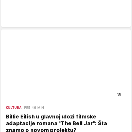
KULTURA
PRE 46 MIN
Billie Eilish u glavnoj ulozi filmske
adaptacije romana "The Bell Jar": Šta
znamo o novom projektu?