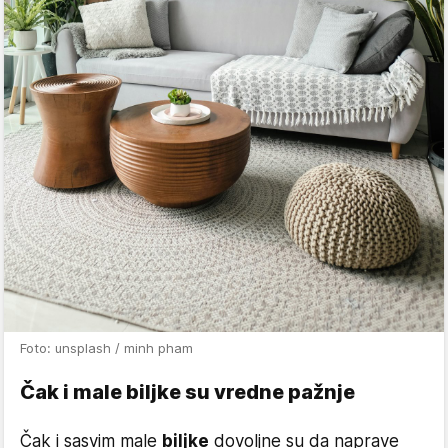
Foto: unsplash / minh pham
Čak i male biljke su vredne pažnje
Čak i sasvim male
biljke
dovoljne su da naprave