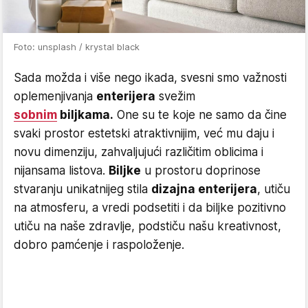
Foto: unsplash / krystal black
Sada možda i više nego ikada, svesni smo važnosti
oplemenjivanja
enterijera
svežim
sobnim
biljkama.
One su te koje ne samo da čine
svaki prostor estetski atraktivnijim, već mu daju i
novu dimenziju, zahvaljujući različitim oblicima i
nijansama listova.
Biljke
u prostoru doprinose
stvaranju unikatnijeg stila
dizajna enterijera
, utiču
na atmosferu, a vredi podsetiti i da biljke pozitivno
utiču na naše zdravlje, podstiču našu kreativnost,
dobro pamćenje i raspoloženje.