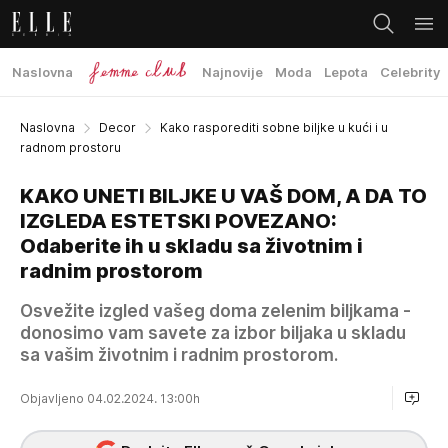
Naslovna
Najnovije
Moda
Lepota
Celebrity
Naslovna
Decor
Kako rasporediti sobne biljke u kući i u
radnom prostoru
KAKO UNETI BILJKE U VAŠ DOM, A DA TO
IZGLEDA ESTETSKI POVEZANO:
Odaberite ih u skladu sa životnim i
radnim prostorom
Osvežite izgled vašeg doma zelenim biljkama -
donosimo vam savete za izbor biljaka u skladu
sa vašim životnim i radnim prostorom.
Objavljeno 04.02.2024. 13:00h