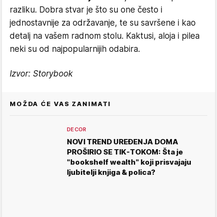
razliku. Dobra stvar je što su one često i
jednostavnije za održavanje, te su savršene i kao
detalj na vašem radnom stolu. Kaktusi, aloja i pilea
neki su od najpopularnijih odabira.
Izvor: Storybook
MOŽDA ĆE VAS ZANIMATI
DECOR
NOVI TREND UREĐENJA DOMA
PROŠIRIO SE TIK-TOKOM: Šta je
"bookshelf wealth" koji prisvajaju
ljubitelji knjiga & polica?