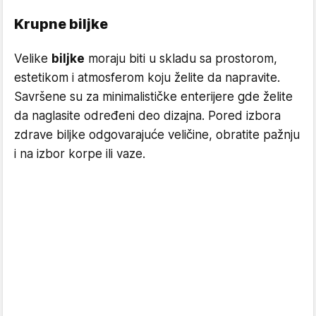
Krupne biljke
Velike
biljke
moraju biti u skladu sa prostorom,
estetikom i atmosferom koju želite da napravite.
Savršene su za minimalističke enterijere gde želite
da naglasite određeni deo dizajna. Pored izbora
zdrave biljke odgovarajuće veličine, obratite pažnju
i na izbor korpe ili vaze.