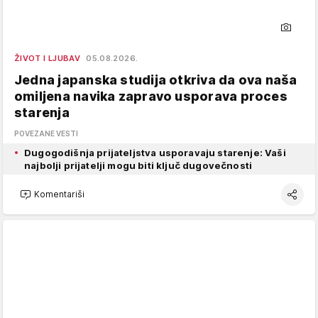
ŽIVOT I LJUBAV
05.08.2026.
Jedna japanska studija otkriva da ova naša
omiljena navika zapravo usporava proces
starenja
POVEZANE VESTI
Dugogodišnja prijateljstva usporavaju starenje: Vaši
najbolji prijatelji mogu biti ključ dugovečnosti
Komentariši