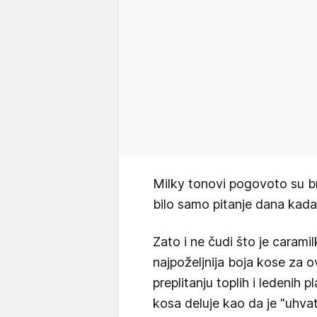
Milky tonovi pogovoto su b
bilo samo pitanje dana kada ć
Zato i ne čudi što je caram
najpoželjnija boja kose za o
preplitanju toplih i ledenih p
kosa deluje kao da je "uhvat