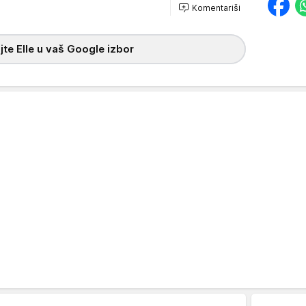
Komentariši
te Elle u vaš Google izbor