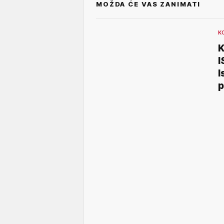
MOŽDA ĆE VAS ZANIMATI
K
K
I
I
p