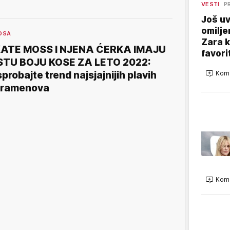
VESTI
P
Još uv
omilje
OSA
Zara 
ATE MOSS I NJENA ĆERKA IMAJU
favori
STU BOJU KOSE ZA LETO 2022:
sprobajte trend najsjajnijih plavih
Kome
ramenova
Kome