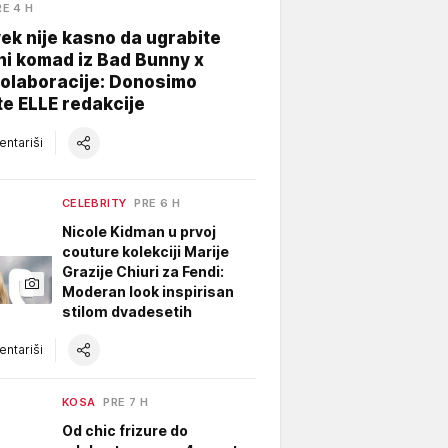
RE 4 H
ek nije kasno da ugrabite
ni komad iz Bad Bunny x
kolaboracije: Donosimo
te ELLE redakcije
ntariši
CELEBRITY
PRE 6 H
Nicole Kidman u prvoj
couture kolekciji Marije
Grazije Chiuri za Fendi:
Moderan look inspirisan
stilom dvadesetih
ntariši
KOSA
PRE 7 H
Od chic frizure do