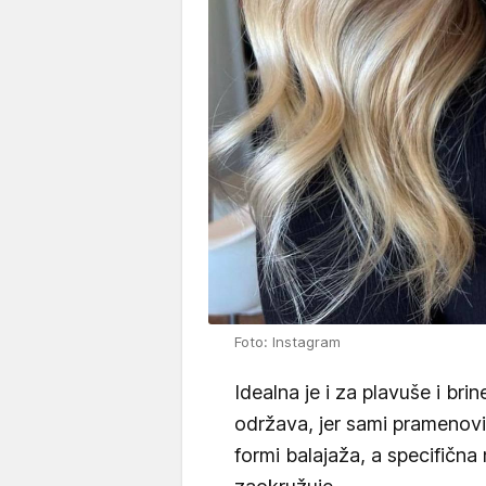
Foto: Instagram
Idealna je i za plavuše i brin
održava, jer sami pramenovi
formi balajaža, a specifična 