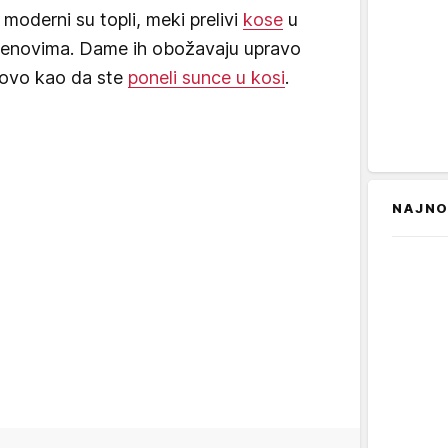
moderni su topli, meki prelivi
kose
u
menovima. Dame ih obožavaju upravo
otovo kao da ste
poneli sunce u kosi
.
NAJNO