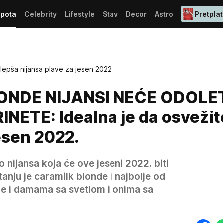
epota
Celebrity
Lifestyle
Stav
Decor
Astro
Pretplat
jlepša nijansa plave za jesen 2022
NDE NIJANSI NEĆE ODOLET
NETE: Idealna je da osvežit
esen 2022.
to nijansa koja će ove jeseni 2022. biti
itanju je caramilk blonde i najbolje od
aje i damama sa svetlom i onima sa