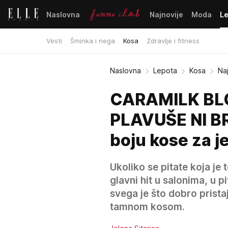
Naslovna
Najnovije
Moda
L
Vesti
Šminka i nega
Kosa
Zdravlje i fitness
Naslovna
Lepota
Kosa
Na
CARAMILK BLO
PLAVUŠE NI BRI
boju kose za j
Ukoliko se pitate koja je 
glavni hit u salonima, u p
svega je što dobro prist
tamnom kosom.