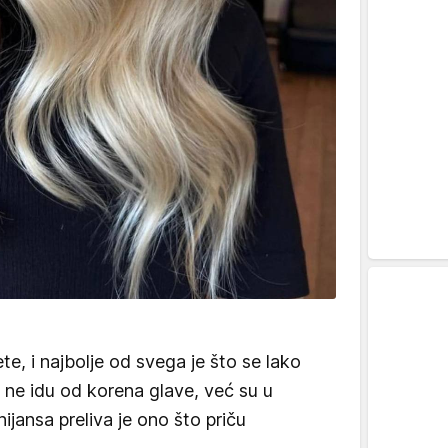
ete, i najbolje od svega je što se lako
 ne idu od korena glave, već su u
nijansa preliva je ono što priču