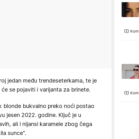
Kome
roj jedan među trendeseterkama, te je
e se pojaviti i varijanta za brinete.
Kome
ilk blonde bukvalno preko noći postao
vu jesen 2022. godine. Ključ je u
lavih, ali i nijansi karamele zbog čega
ila sunce".