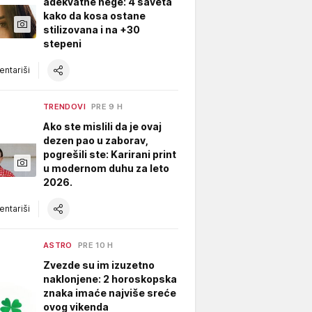
adekvatne nege: 4 saveta
kako da kosa ostane
stilizovana i na +30
stepeni
ntariši
TRENDOVI
PRE 9 H
Ako ste mislili da je ovaj
dezen pao u zaborav,
pogrešili ste: Karirani print
u modernom duhu za leto
2026.
ntariši
ASTRO
PRE 10 H
Zvezde su im izuzetno
naklonjene: 2 horoskopska
znaka imaće najviše sreće
ovog vikenda