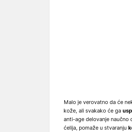
Malo je verovatno da će nek
kože, ali svakako će ga
usp
anti-age delovanje naučno 
ćelija, pomaže u stvaranju
k