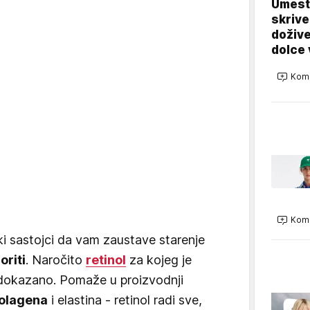
Umest
skrive
dožive
dolce 
Kome
Kome
i sastojci da vam zaustave starenje
oriti
. Naročito
retinol
za kojeg je
dokazano. Pomaže u proizvodnji
olagena
i elastina - retinol radi sve,