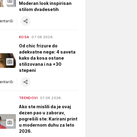
Moderan look inspirisan
stilom dvadesetih
ntariši
KOSA
07.08.2026.
Od chic frizure do
adekvatne nege: 4 saveta
kako da kosa ostane
stilizovana i na +30
stepeni
ntariši
TRENDOVI
07.08.2026.
Ako ste mislili da je ovaj
dezen pao u zaborav,
pogrešili ste: Karirani print
u modernom duhu za leto
2026.