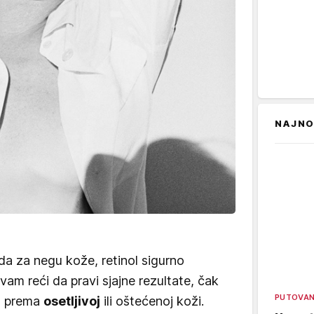
NAJNO
a za negu kože, retinol sigurno
am reći da pravi sjajne rezultate, čak
PUTOVA
n prema
osetljivoj
ili oštećenoj koži.