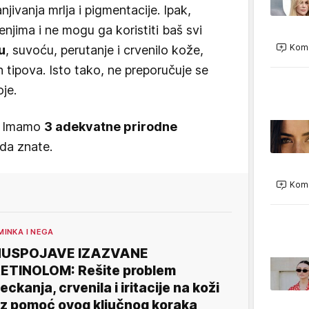
jivanja mrlja i pigmentacije. Ipak,
njima i ne mogu ga koristiti baš svi
Kome
ju
, suvoću, perutanje i crvenilo kože,
tipova. Isto tako, ne preporučuje se
oje.
e? Imamo
3 adekvatne prirodne
da znate.
Kome
MINKA I NEGA
NUSPOJAVE IZAZVANE
ETINOLOM: Rešite problem
eckanja, crvenila i iritacije na koži
z pomoć ovog ključnog koraka