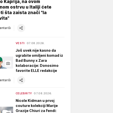
o Kaprija, na ovom
nom ostrvu u Italiji ćete
ti šta zaista znači "la
vita"
ntariši
VESTI
07.08.2026.
Još uvek nije kasno da
ugrabite omiljeni komad iz
Bad Bunny x Zara
kolaboracije: Donosimo
favorite ELLE redakcije
ntariši
CELEBRITY
07.08.2026.
Nicole Kidman u prvoj
couture kolekciji Marije
Grazije Chiuri za Fendi: