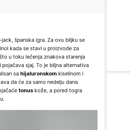
jack, španska igra. Za ovu biljku se
inol kada se stavi u proizvode za
 što u toku lečenja znakova starenja
 pojačava sjaj. To je biljna alternativa
ulisan sa
hijaluronskom
kiselinom i
ćava da će za samo nedelju dana
pojačaće
tonus
kože, a pored togra
u.