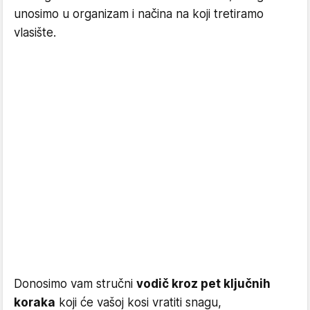
unosimo u organizam i načina na koji tretiramo
vlasište.
Donosimo vam stručni
vodič kroz pet ključnih
koraka
koji će vašoj kosi vratiti snagu,