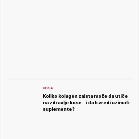
KOSA
Koliko kolagen zaista može da utiče
na zdravlje kose – i da li vredi uzimati
suplemente?