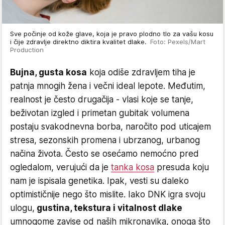
Sve počinje od kože glave, koja je pravo plodno tlo za vašu kosu
i čije zdravlje direktno diktira kvalitet dlake.
Foto: Pexels/Mart
Production
Bujna, gusta kosa
koja odiše zdravljem tiha je
patnja mnogih žena i večni ideal lepote. Međutim,
realnost je često drugačija - vlasi koje se tanje,
beživotan izgled i primetan gubitak volumena
postaju svakodnevna borba, naročito pod uticajem
stresa, sezonskih promena i ubrzanog, urbanog
načina života. Često se osećamo nemoćno pred
ogledalom, verujući da je
tanka kosa
presuda koju
nam je ispisala genetika. Ipak, vesti su daleko
optimističnije nego što mislite. Iako DNK igra svoju
ulogu,
gustina, tekstura i vitalnost dlake
umnogome zavise od naših mikronavika, onoga što