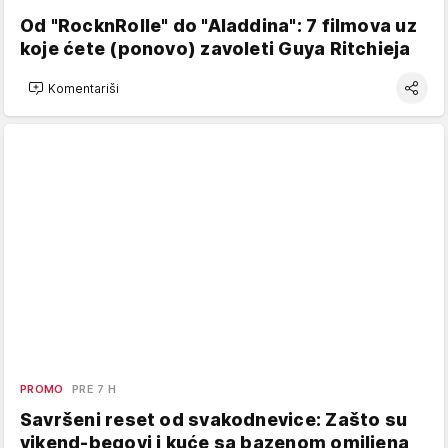
Od "RocknRolle" do "Aladdina": 7 filmova uz
koje ćete (ponovo) zavoleti Guya Ritchieja
Komentariši
PROMO
PRE 7 H
Savršeni reset od svakodnevice: Zašto su
vikend-begovi i kuće sa bazenom omiljena