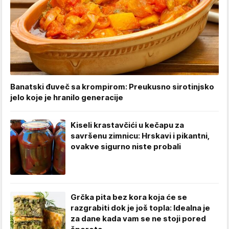
Banatski đuveč sa krompirom: Preukusno sirotinjsko
jelo koje je hranilo generacije
Kiseli krastavčići u kečapu za
savršenu zimnicu: Hrskavi i pikantni,
ovakve sigurno niste probali
Grčka pita bez kora koja će se
razgrabiti dok je još topla: Idealna je
za dane kada vam se ne stoji pored