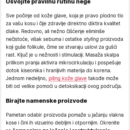
Usvojite pravilnu rutinu nege
Sve počinje od kože glave, koja je pravo plodno tlo
za vašu kosu i čije zdravlje direktno diktira kvalitet
dlake. Redovno, ali nežno čišćenje eliminiše
nečistoće, višak sebuma i ostatke
styling
proizvoda
koji guše folikule, čime se stvaraju uslovi za gušći
rast. Ključ je u nežnosti i stimulaciji. Masaža skalpa
prilikom pranja aktivira mikrocirkulaciju i pospešuje
dotok kiseonika i hranljivih materija do korena.
Jednom nedeljno,
piling kože glave
takođe može
biti od velike pomoći u detoksikaciji ovog područja.
Birajte namenske proizvode
Pametan odabir proizvoda pomaže u jačanju vlakna
kose i čini ih vizuelno debljim i otpornijim. Okrenite