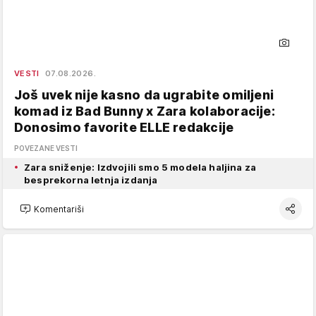
VESTI
07.08.2026.
Još uvek nije kasno da ugrabite omiljeni
komad iz Bad Bunny x Zara kolaboracije:
Donosimo favorite ELLE redakcije
POVEZANE VESTI
Zara sniženje: Izdvojili smo 5 modela haljina za
besprekorna letnja izdanja
Komentariši