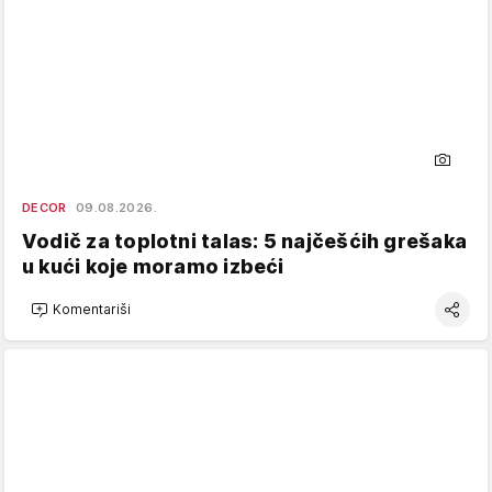
DECOR
09.08.2026.
Vodič za toplotni talas: 5 najčešćih grešaka
u kući koje moramo izbeći
Komentariši