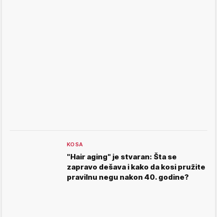
KOSA
"Hair aging" je stvaran: Šta se
zapravo dešava i kako da kosi pružite
pravilnu negu nakon 40. godine?