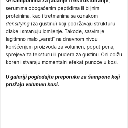
se
šamponima za jačanje i restruktuiranje
,
serumima obogaćenim peptidima ili biljnim
proteinima, kao i tretmanima sa oznakom
densifying
(za gustinu) koji podržavaju strukturu
dlake i smanjuju lomljenje. Takođe, sasvim je
legitimno malo „varati“ na dnevnom nivou
korišćenjem proizvoda za volumen, poput pena,
sprejeva za teksturu ili pudera za gustinu. Oni odižu
koren i stvaraju momentalni efekat punoće u kosi.
U galeriji pogledajte preporuke za šampone koji
pružaju volumen kosi.