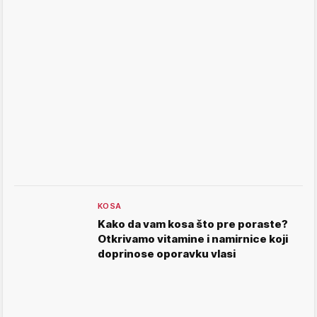
KOSA
Kako da vam kosa što pre poraste?
Otkrivamo vitamine i namirnice koji
doprinose oporavku vlasi