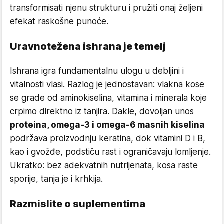
transformisati njenu strukturu i pružiti onaj željeni
efekat raskošne punoće.
Uravnotežena ishrana je temelj
Ishrana igra fundamentalnu ulogu u debljini i
vitalnosti vlasi. Razlog je jednostavan: vlakna kose
se grade od aminokiselina, vitamina i minerala koje
crpimo direktno iz tanjira. Dakle, dovoljan unos
proteina, omega-3 i omega-6 masnih kiselina
podržava proizvodnju keratina, dok vitamini D i B,
kao i gvožđe, podstiču rast i ograničavaju lomljenje.
Ukratko: bez adekvatnih nutrijenata, kosa raste
sporije, tanja je i krhkija.
Razmislite o suplementima