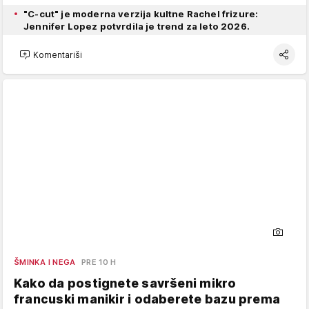
"C-cut" je moderna verzija kultne Rachel frizure:
Jennifer Lopez potvrdila je trend za leto 2026.
Komentariši
ŠMINKA I NEGA
PRE 10 H
Kako da postignete savršeni mikro
francuski manikir i odaberete bazu prema