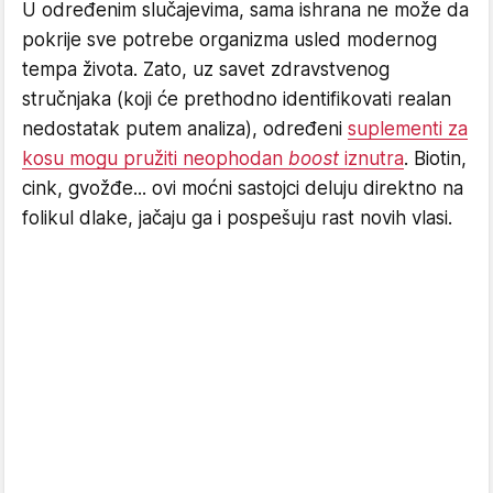
U određenim slučajevima, sama ishrana ne može da
pokrije sve potrebe organizma usled modernog
tempa života. Zato, uz savet zdravstvenog
stručnjaka (koji će prethodno identifikovati realan
nedostatak putem analiza), određeni
suplementi za
kosu mogu pružiti neophodan
boost
iznutra
. Biotin,
cink, gvožđe... ovi moćni sastojci deluju direktno na
folikul dlake, jačaju ga i pospešuju rast novih vlasi.