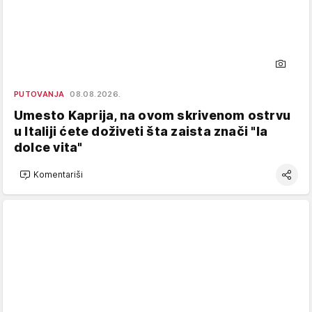
PUTOVANJA
08.08.2026.
Umesto Kaprija, na ovom skrivenom ostrvu
u Italiji ćete doživeti šta zaista znači "la
dolce vita"
Komentariši