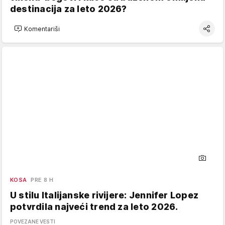
destinacija za leto 2026?
Komentariši
KOSA
PRE 8 H
U stilu Italijanske rivijere: Jennifer Lopez
potvrdila najveći trend za leto 2026.
POVEZANE VESTI