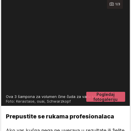
1/3
Pogledaj
Ova 3 šampona za volumen čine čuda za vašu kosu.
fotogaleriju
Foto: Kerastase, ouai, Schwarzkopf
Prepustite se rukama profesionalaca
Ako vas kućna nega ne uverava u rezultate ili želite