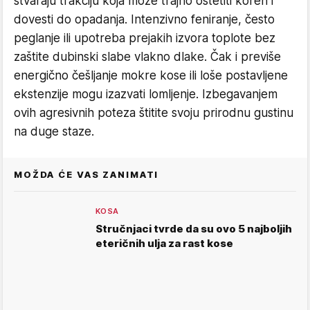
stvaraju trakciju koja može trajno oštetiti koren i
dovesti do opadanja. Intenzivno feniranje, često
peglanje ili upotreba prejakih izvora toplote bez
zaštite dubinski slabe vlakno dlake. Čak i previše
energično češljanje mokre kose ili loše postavljene
ekstenzije mogu izazvati lomljenje. Izbegavanjem
ovih agresivnih poteza štitite svoju prirodnu gustinu
na duge staze.
MOŽDA ĆE VAS ZANIMATI
KOSA
Stručnjaci tvrde da su ovo 5 najboljih
eteričnih ulja za rast kose