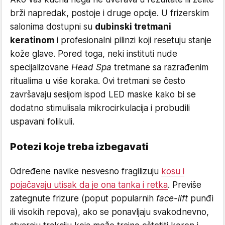
brži napredak, postoje i druge opcije. U frizerskim
salonima dostupni su
dubinski tretmani
keratinom
i profesionalni pilinzi koji resetuju stanje
kože glave. Pored toga, neki instituti nude
specijalizovane
Head Spa
tretmane sa razrađenim
ritualima u više koraka. Ovi tretmani se često
završavaju sesijom ispod LED maske kako bi se
dodatno stimulisala mikrocirkulacija i probudili
uspavani folikuli.
Potezi koje treba izbegavati
Određene navike nesvesno fragilizuju
kosu i
pojačavaju utisak da je ona tanka i retka
. Previše
zategnute frizure (poput popularnih
face-lift
punđi
ili visokih repova), ako se ponavljaju svakodnevno,