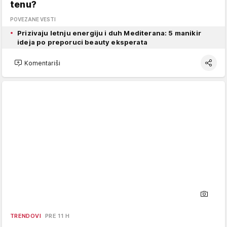
tenu?
POVEZANE VESTI
Prizivaju letnju energiju i duh Mediterana: 5 manikir
ideja po preporuci beauty eksperata
Komentariši
TRENDOVI
PRE 11 H