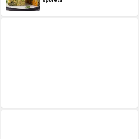
šporeta