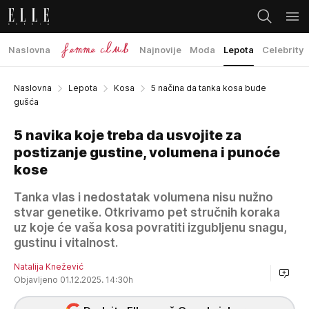
Naslovna
Najnovije
Moda
Lepota
Celebrity
Naslovna
Lepota
Kosa
5 načina da tanka kosa bude
gušća
5 navika koje treba da usvojite za
postizanje gustine, volumena i punoće
kose
Tanka vlas i nedostatak volumena nisu nužno
stvar genetike. Otkrivamo pet stručnih koraka
uz koje će vaša kosa povratiti izgubljenu snagu,
gustinu i vitalnost.
Natalija Knežević
Objavljeno 01.12.2025. 14:30h