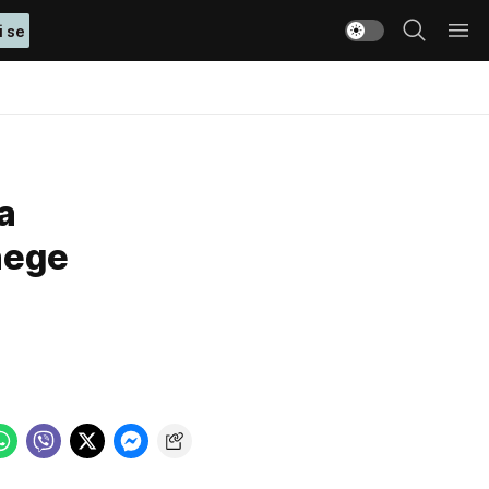
i se
a
nege