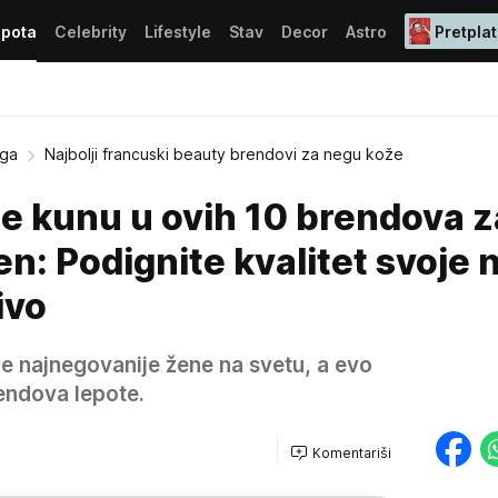
epota
Celebrity
Lifestyle
Stav
Decor
Astro
Pretplat
ega
Najbolji francuski beauty brendovi za negu kože
e kunu u ovih 10 brendova z
n: Podignite kvalitet svoje 
ivo
je najnegovanije žene na svetu, a evo
rendova lepote.
Komentariši