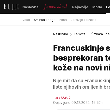
Naslovna
Najnovije
Moda
L
Vesti
Šminka i nega
Kosa
Zdravlje i fitness
Naslovna
Lepota
Šminka i n
Francuskinje s
besprekoran te
kože na novi n
Nije mit da su Francuskin
liste njihovih omiljenih b
Tara Đukić
Objavljeno 09.12.2024. 15:52h