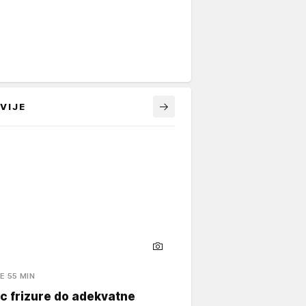
VIJE
E 55 MIN
c frizure do adekvatne