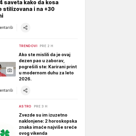
4 saveta kako da kosa
 stilizovana i na +30
ni
ntariši
TRENDOVI
PRE 2 H
Ako ste mislili da je ovaj
dezen pao u zaborav,
pogrešili ste: Karirani print
u modernom duhu za leto
2026.
ntariši
ASTRO
PRE 3 H
Zvezde su im izuzetno
naklonjene: 2 horoskopska
znaka imaće najviše sreće
ovog vikenda