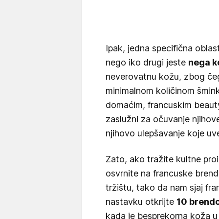
Ipak, jedna specifična oblast
nego iko drugi jeste
nega k
neverovatnu kožu, zbog če
minimalnom količinom šminke,
domaćim, francuskim beauty
zaslužni za očuvanje njihove 
njihovo ulepšavanje koje uv
Zato, ako tražite kultne pr
osvrnite na francuske bren
tržištu, tako da nam sjaj fr
nastavku otkrijte
10 brendo
kada je besprekorna koža u 