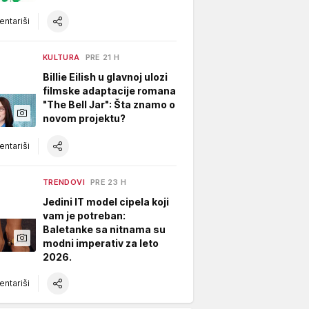
ntariši
KULTURA
PRE 21 H
Billie Eilish u glavnoj ulozi
filmske adaptacije romana
"The Bell Jar": Šta znamo o
novom projektu?
ntariši
TRENDOVI
PRE 23 H
Jedini IT model cipela koji
vam je potreban:
Baletanke sa nitnama su
modni imperativ za leto
2026.
ntariši