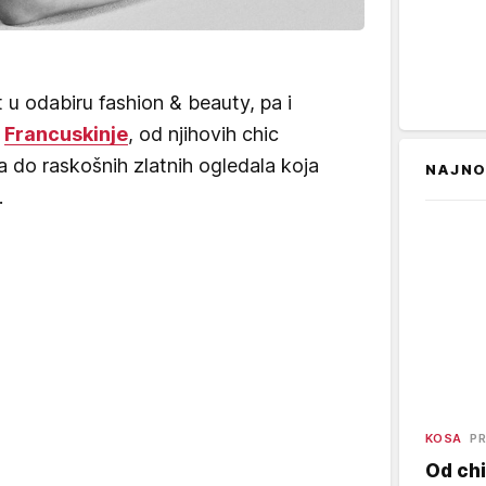
 u odabiru fashion & beauty, pa i
a
Francuskinje
, od njihovih chic
 do raskošnih zlatnih ogledala koja
NAJNO
.
KOSA
PR
Od chi