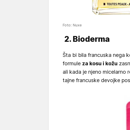
Foto: Nuxe
2. Bioderma
Šta bi bila francuska nega
formule
za kosu i kožu
zasn
ali kada je njeno micelarno 
tajne francuske devojke pos