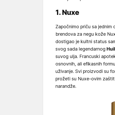
1. Nuxe
Započnimo priču sa jednim o
brendova za negu kože Nuxe
dostigao je kultni status s
svog sada legendarnog
Hui
suvog ulja. Francuski apote
osnovnih, ali efikasnih formu
uživanje. Svi proizvodi su fo
prožeti su Nuxe-ovim zašti
narandže.