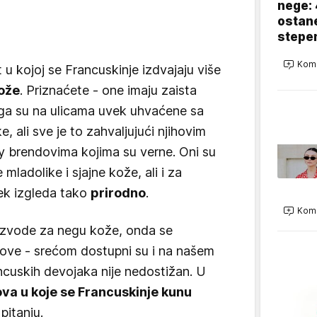
nege: 
ostane
stepe
Kome
 u kojoj se Francuskinje izdvajaju više
ože
. Priznaćete - one imaju zaista
ga su na ulicama uvek uhvaćene sa
 ali sve je to zahvaljujući njihovim
 brendovima kojima su verne. Oni su
mladolike i sjajne kože, ali i za
ek izgleda tako
prirodno
.
Kome
oizvode za negu kože, onda se
dove - srećom dostupni su i na našem
ancuskih devojaka nije nedostižan. U
va u koje se Francuskinje kunu
pitanju.