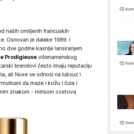
Kome
d naših omiljenih francuskih
. Osnovan je daleke 1989. i
amo dve godine kasnije lansiranjem
le Prodigieuse
višenamenskog
Kome
karski brendovi često imaju reputaciju
la, ali Nuxe se odnosi na luksuz i
rmulisani da maze i kožu i čula i
tnim znakom - mirisom cvetova
Kome