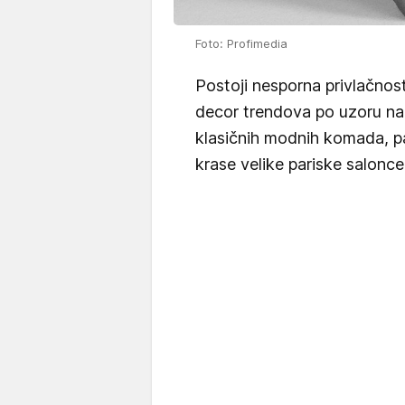
Foto: Profimedia
Postoji nesporna privlačnost
decor trendova po uzoru n
klasičnih modnih komada, pa
krase velike pariske salonce