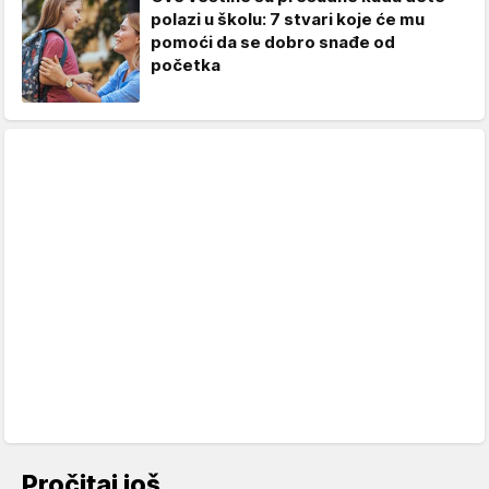
polazi u školu: 7 stvari koje će mu
pomoći da se dobro snađe od
početka
Pročitaj još