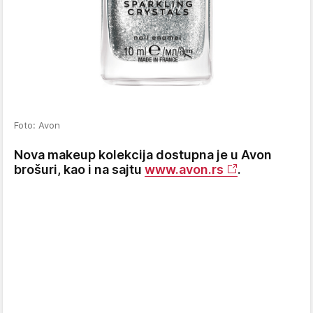
Foto: Avon
Nova makeup kolekcija dostupna je u Avon
brošuri, kao i na sajtu
www.avon.rs
.