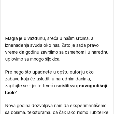
Magija je u vazduhu, sreća u našim srcima, a
iznenađenja svuda oko nas. Zato je sada pravo
vreme da godinu završimo sa osmehom i u narednu
uplovimo sa mnogo šljokica.
Pre nego što upadnete u opštu euforiju oko
zabave koja će uslediti u narednim danima,
zapitajte se - jeste li već osmislili svoj
novogodišnji
look
?
Nova godina dozvoljava nam da eksperimentišemo
sa bojama, teksturama, pa čak iako nismo ljubiteljke