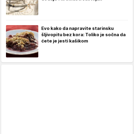
Evo kako da napravite starinsku
šljivopitu bez kora: Toliko je sočna da
ćete je jesti kašikom