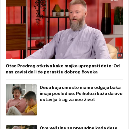
Otac Predrag otkriva kako majka upropasti dete: Od
nas zavisi da li će porasti u dobrog čoveka
Deca koju umesto mame odgaja baka
imaju posledice: Psiholozi kažu da ovo
ostavlja trag za ceo život
Ove veštine su presudne kada dete