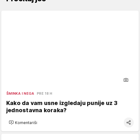
ŠMINKA I NEGA
PRE 18 H
Kako da vam usne izgledaju punije uz 3
jednostavna koraka?
Komentariši