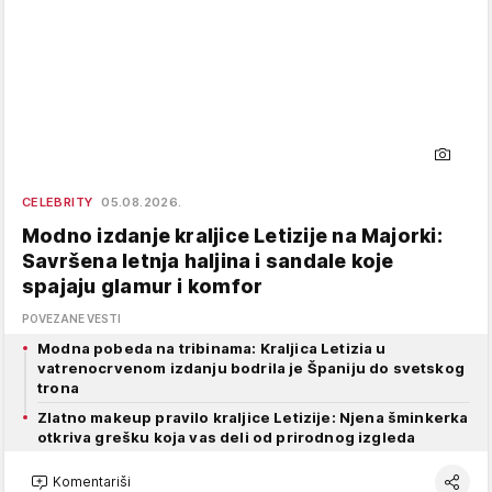
CELEBRITY
05.08.2026.
Modno izdanje kraljice Letizije na Majorki:
Savršena letnja haljina i sandale koje
spajaju glamur i komfor
POVEZANE VESTI
Modna pobeda na tribinama: Kraljica Letizia u
vatrenocrvenom izdanju bodrila je Španiju do svetskog
trona
Zlatno makeup pravilo kraljice Letizije: Njena šminkerka
otkriva grešku koja vas deli od prirodnog izgleda
Komentariši