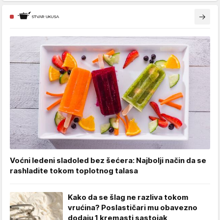
Voćni ledeni sladoled bez šećera: Najbolji način da se
rashladite tokom toplotnog talasa
Kako da se šlag ne razliva tokom
vrućina? Poslastičari mu obavezno
dodaju 1 kremasti sastojak