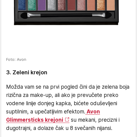
Foto: Avon
3. Zeleni krejon
Možda vam se na prvi pogled čini da je zelena boja
rizična za make-up, ali ako je prevučete preko
vodene linije donjeg kapka, bićete oduševljeni
suptilnim, a upečatljivim efektom.
Avon
Glimmersticks krejoni
su mekani, precizni i
dugotrajni, a dolaze čak u 8 svečanih nijansi.