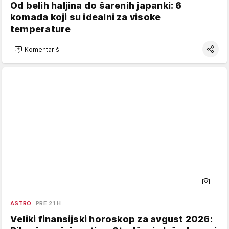
Od belih haljina do šarenih japanki: 6
komada koji su idealni za visoke
temperature
Komentariši
ASTRO
PRE 21 H
Veliki finansijski horoskop za avgust 2026: