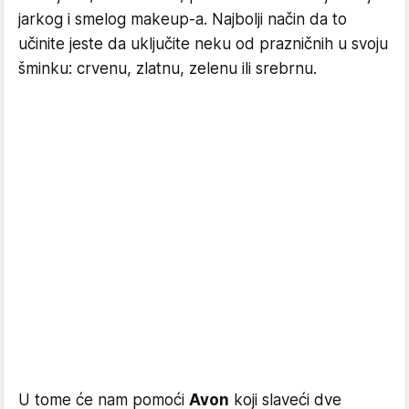
jarkog i smelog makeup-a. Najbolji način da to
učinite jeste da uključite neku od prazničnih u svoju
šminku: crvenu, zlatnu, zelenu ili srebrnu.
U tome će nam pomoći
Avon
koji slaveći dve