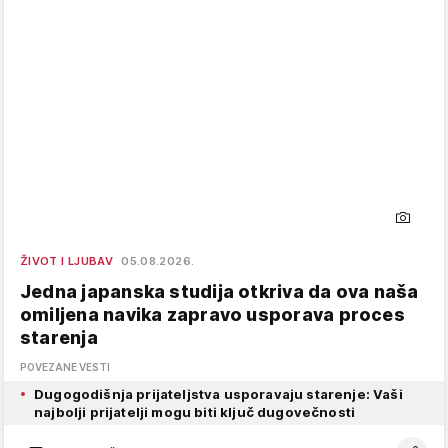
ŽIVOT I LJUBAV
05.08.2026.
Jedna japanska studija otkriva da ova naša
omiljena navika zapravo usporava proces
starenja
POVEZANE VESTI
Dugogodišnja prijateljstva usporavaju starenje: Vaši
najbolji prijatelji mogu biti ključ dugovečnosti