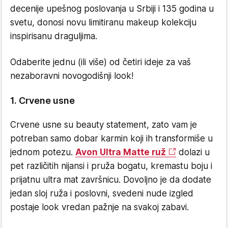
decenije upešnog poslovanja u Srbiji i 135 godina u
svetu, donosi novu limitiranu makeup kolekciju
inspirisanu draguljima.
Odaberite jednu (ili više) od četiri ideje za vaš
nezaboravni novogodišnji look!
1. Crvene usne
Crvene usne su beauty statement, zato vam je
potreban samo dobar karmin koji ih transformiše u
jednom potezu.
Avon Ultra Matte ruž
dolazi u
pet različitih nijansi i pruža bogatu, kremastu boju i
prijatnu ultra mat završnicu. Dovoljno je da dodate
jedan sloj ruža i poslovni, svedeni nude izgled
postaje look vredan pažnje na svakoj zabavi.