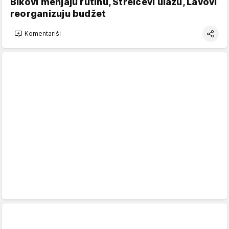
Bikovi menjaju rutinu, Strelčevi ulažu, Lavovi
reorganizuju budžet
Komentariši