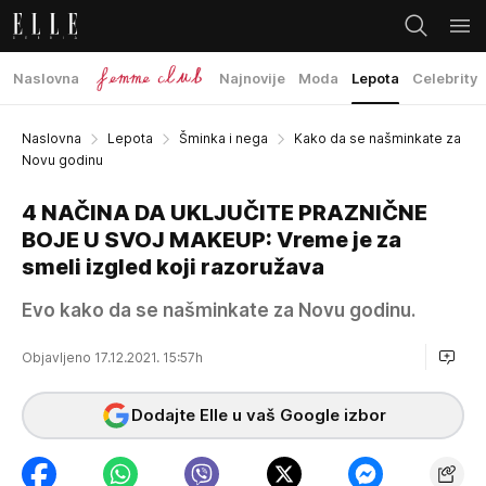
Naslovna
Najnovije
Moda
Lepota
Celebrity
Naslovna
Lepota
Šminka i nega
Kako da se našminkate za
Novu godinu
4 NAČINA DA UKLJUČITE PRAZNIČNE
BOJE U SVOJ MAKEUP: Vreme je za
smeli izgled koji razoružava
Evo kako da se našminkate za Novu godinu.
Objavljeno 17.12.2021. 15:57h
Dodajte Elle u vaš Google izbor