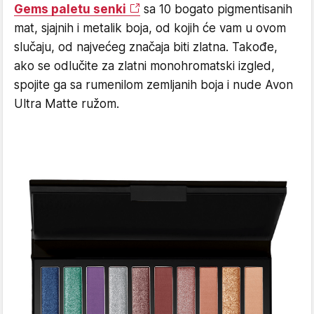
Gems paletu senki
sa 10 bogato pigmentisanih
mat, sjajnih i metalik boja, od kojih će vam u ovom
slučaju, od najvećeg značaja biti zlatna. Takođe,
ako se odlučite za zlatni monohromatski izgled,
spojite ga sa rumenilom zemljanih boja i nude Avon
Ultra Matte ružom.