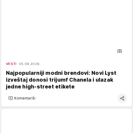
VESTI
05.08.2026.
Najpopularniji modni brendovi: Novi Lyst
izveštaj donosi trijumf Chanela i ulazak
jedne high-street etikete
Komentariši