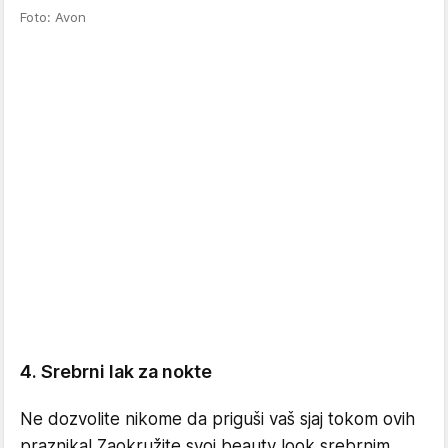
Foto: Avon
4. Srebrni lak za nokte
Ne dozvolite nikome da priguši vaš sjaj tokom ovih
praznika! Zaokružite svoj beauty look srebrnim