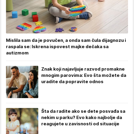
Mislila sam da je povučen, a onda sam čula dijagnozu i
raspala se: Iskrena ispovest majke dečaka sa
autizmom
Znak koji najavljuje razvod promakne
mnogim parovima: Evo šta možete da
uradite da popravite odnos
Šta da radite ako se dete posvađa sa
nekim u parku? Evo kako najbolje da
reagujete u zavisnosti od situacije