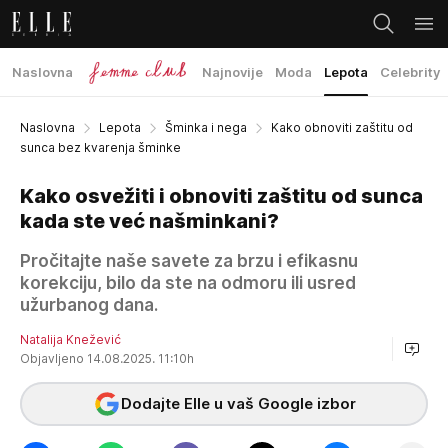
Naslovna
Najnovije
Moda
Lepota
Celebrity
Naslovna
Lepota
Šminka i nega
Kako obnoviti zaštitu od
sunca bez kvarenja šminke
Kako osvežiti i obnoviti zaštitu od sunca
kada ste već našminkani?
Pročitajte naše savete za brzu i efikasnu
korekciju, bilo da ste na odmoru ili usred
užurbanog dana.
Natalija Knežević
Objavljeno 14.08.2025. 11:10h
Dodajte Elle u vaš Google izbor