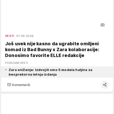
VESTI
07.08.2026.
Još uvek nije kasno da ugrabite omiljeni
komad iz Bad Bunny x Zara kolaboracije:
Donosimo favorite ELLE redakcije
POVEZANE VESTI
Zara sniženje: Izdvojili smo 5 modela haljina za
besprekorna letnja izdanja
Komentariši