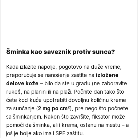
Šminka kao saveznik protiv sunca?
Kada izlazite napolje, pogotovo na duže vreme,
preporučuje se nanošenje zaštite na
izložene
delove kože
– bilo da ste u gradu (ne zaboravite
ruke!), na planini ili na plaži. Počnite dan tako što
ćete kod kuće upotrebiti dovoljnu količinu kreme
za sunčanje (
2 mg po cm²
), pre nego što počnete
sa šminkanjem. Nakon što završite, fiksator može
pomoći da šminka, ali i krema, ostanu na mestu – a
još je bolje ako ima i SPF zaštitu.