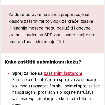
Za duže boravke na suncu preporučuje se
klasični zaštitni faktor, dok za kraće izlaske
ili hladnije mesece mogu poslužiti i dnevne
kreme ili puderi sa SPF-om – samo imajte na
umu da tanak sloj manje štiti.
Kako zaštititi našminkanu kožu?
Sprej za lice sa
zaštitnim faktorom
Za razliku od uobičajenih sprejeva za sunčanje
koji mogu razmazati šminku, solarni sprej za lice
nanosi lagani, prozračni sloj koji ne narušava
vaš
makeup
. Idealan je za korekcije tokom
dana.