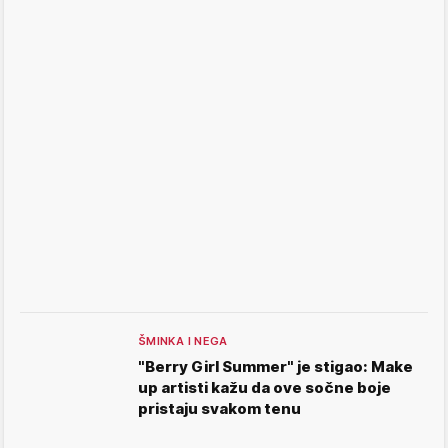
ŠMINKA I NEGA
"Berry Girl Summer" je stigao: Make
up artisti kažu da ove sočne boje
pristaju svakom tenu