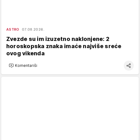
ASTRO
07.08.2026.
Zvezde su im izuzetno naklonjene: 2
horoskopska znaka imaće najviše sreće
ovog vikenda
Komentariši