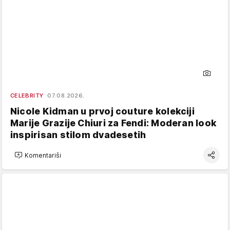
CELEBRITY
07.08.2026.
Nicole Kidman u prvoj couture kolekciji
Marije Grazije Chiuri za Fendi: Moderan look
inspirisan stilom dvadesetih
Komentariši