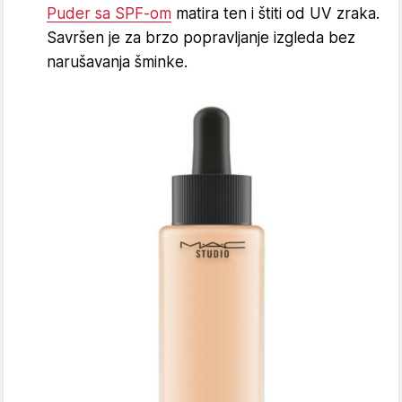
Puder sa SPF-om
matira ten i štiti od UV zraka.
Savršen je za brzo popravljanje izgleda bez
narušavanja šminke.