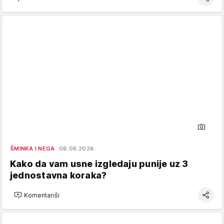
ŠMINKA I NEGA
06.08.2026.
Kako da vam usne izgledaju punije uz 3
jednostavna koraka?
Komentariši