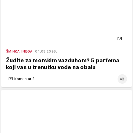
ŠMINKA I NEGA
04.08.2026.
Žudite za morskim vazduhom? 5 parfema
koji vas u trenutku vode na obalu
Komentariši