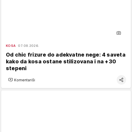
KOSA
07.08.2026.
Od chic frizure do adekvatne nege: 4 saveta
kako da kosa ostane stilizovana i na +30
stepeni
Komentariši