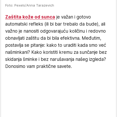
Foto: Pexels/Anna Tarazevich
Zaštita kože od sunca
je važan i gotovo
automatski refleks (ili bi bar trebalo da bude), ali
važno je nanositi odgovarajuću količinu i redovno
obnavljati zaštitu da bi bila efektivna. Međutim,
postavlja se pitanje: kako to uraditi kada smo već
našminkani? Kako koristiti kremu za sunčanje bez
skidanja šminke i bez narušavanja našeg izgleda?
Donosimo vam praktične savete.