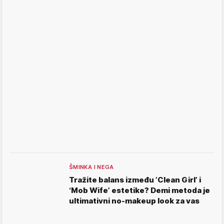
ŠMINKA I NEGA
Tražite balans između ’Clean Girl’ i
‘Mob Wife’ estetike? Demi metoda je
ultimativni no-makeup look za vas