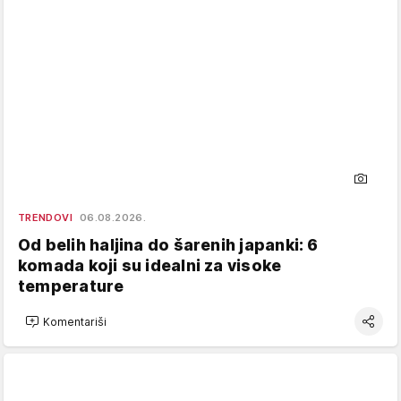
TRENDOVI
06.08.2026.
Od belih haljina do šarenih japanki: 6
komada koji su idealni za visoke
temperature
Komentariši