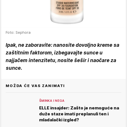
Foto: Sephora
Ipak, ne zaboravite: nanosite dovoljno kreme sa
zaštitnim faktorom, izbegavajte sunce u
najjačem intenzitetu, nosite šešir i naočare za
sunce.
MOŽDA ĆE VAS ZANIMATI
ŠMINKA I NEGA
ELLE insajder: Zašto je nemoguće na
duže staze imati preplanuli ten i
mladalački izgled?