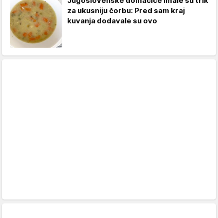
Jugoslovenske domaćice imale su trik
za ukusniju čorbu: Pred sam kraj
kuvanja dodavale su ovo