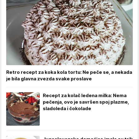
Retro recept za koka kola tortu: Ne peče se, a nekada
je bila glavna zvezda svake proslave
Recept za kolač ledena milka: Nema
pečenja, ovo je savršen spoj plazme,
sladoleda i čokolade