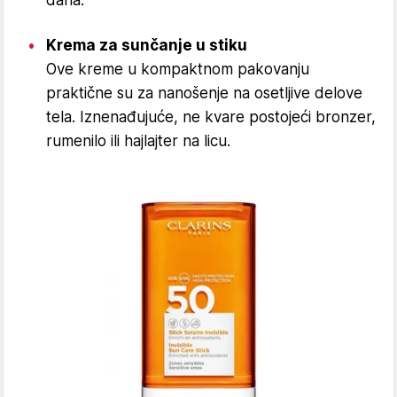
Krema za sunčanje u stiku
Ove kreme u kompaktnom pakovanju
praktične su za nanošenje na osetljive delove
tela. Iznenađujuće, ne kvare postojeći bronzer,
rumenilo ili hajlajter na licu.