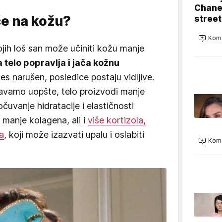
Chanel
če na kožu?
street
Kome
ojih loš san može učiniti kožu manje
 telo popravlja i jača kožnu
ces narušen, posledice postaju vidljive.
avamo uopšte, telo proizvodi manje
očuvanje hidratacije i elastičnosti
manje kolagena, ali i
više kortizola,
a
, koji može izazvati upalu i oslabiti
Kome