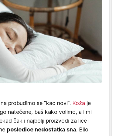
na probudimo se "kao novi".
Koža
je
go natečene, baš kako volimo, a i mi
ad čak i najbolji proizvodi za lice i
one
posledice nedostatka sna
. Bilo