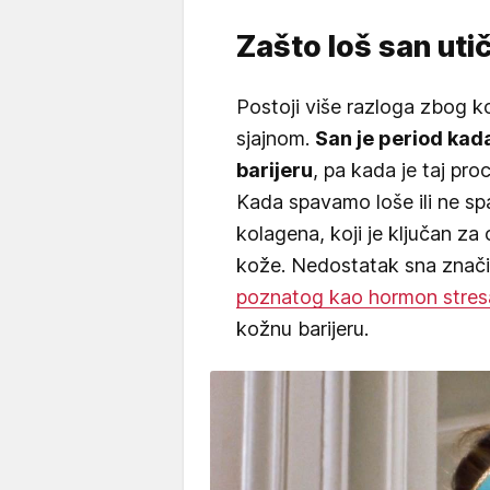
Zašto loš san uti
Postoji više razloga zbog k
sjajnom.
San je period kada
barijeru
, pa kada je taj pro
Kada spavamo loše ili ne sp
kolagena, koji je ključan za 
kože. Nedostatak sna znači 
poznatog kao hormon stres
kožnu barijeru.