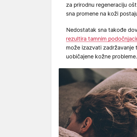
za prirodnu regeneraciju oš
sna promene na koži postaju 
Nedostatak sna takođe dovo
rezultira tamnim podočnjac
može izazvati zadržavanje te
uobičajene kožne probleme.