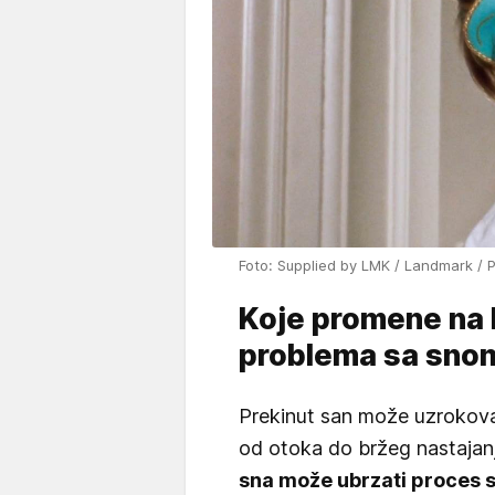
Foto: Supplied by LMK / Landmark / 
Koje promene na 
problema sa sno
Prekinut san može uzrokova
od otoka do bržeg nastaja
sna može ubrzati proces s