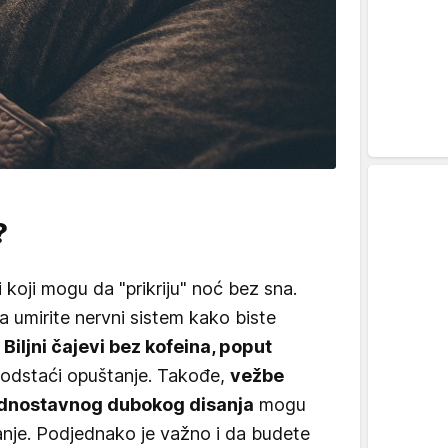
?
 koji mogu da "prikriju" noć bez sna.
 umirite nervni sistem kako biste
.
Biljni čajevi bez kofeina, poput
odstaći opuštanje. Takođe,
vežbe
jednostavnog dubokog disanja
mogu
anje. Podjednako je važno i da budete