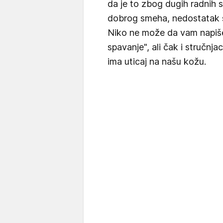
da je to zbog dugih radnih s
dobrog smeha, nedostatak s
Niko ne može da vam napiše
spavanje", ali čak i stručnj
ima uticaj na našu kožu.