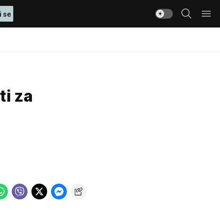
i se
ti za