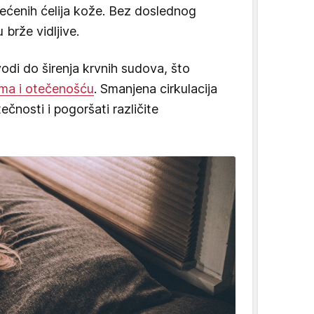
tećenih ćelija kože. Bez doslednog
brže vidljive.
di do širenja krvnih sudova, što
ima i otečenošću
. Smanjena cirkulacija
čnosti i pogoršati različite