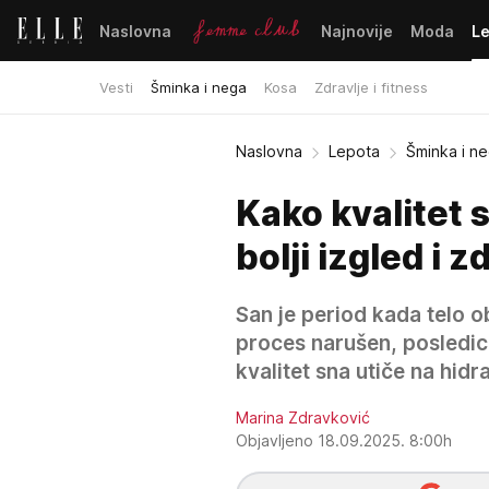
Naslovna
Najnovije
Moda
L
Vesti
Šminka i nega
Kosa
Zdravlje i fitness
Naslovna
Lepota
Šminka i n
Kako kvalitet 
bolji izgled i z
San je period kada telo ob
proces narušen, posledice
kvalitet sna utiče na hidra
Marina Zdravković
Objavljeno 18.09.2025. 8:00h