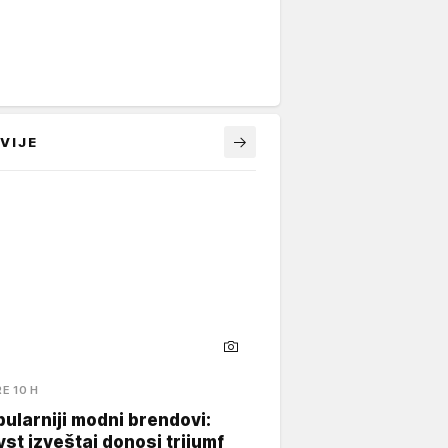
VIJE
RE 10 H
ularniji modni brendovi:
yst izveštaj donosi trijumf