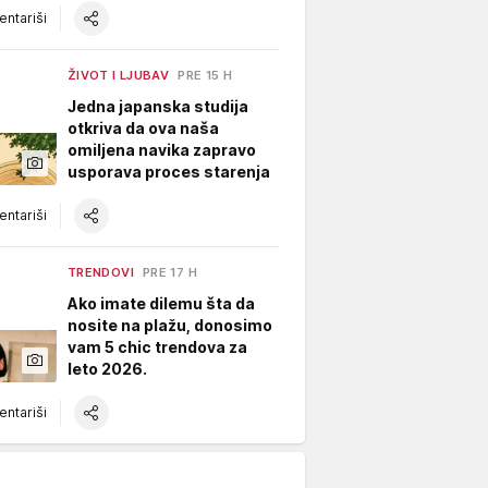
ntariši
ŽIVOT I LJUBAV
PRE 15 H
Jedna japanska studija
otkriva da ova naša
omiljena navika zapravo
usporava proces starenja
ntariši
TRENDOVI
PRE 17 H
Ako imate dilemu šta da
nosite na plažu, donosimo
vam 5 chic trendova za
leto 2026.
ntariši