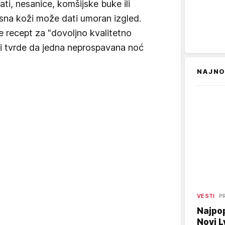
ati, nesanice, komšijske buke ili
na koži može dati umoran izgled.
 recept za "dovoljno kvalitetno
aci tvrde da jedna neprospavana noć
NAJNO
VESTI
P
Najpop
Novi L