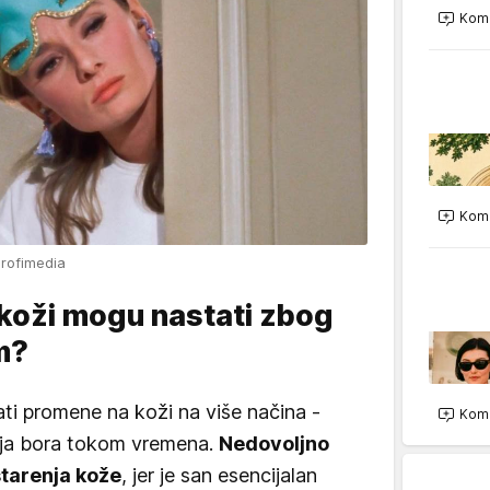
Kome
Kome
Profimedia
koži mogu nastati zbog
m?
ti promene na koži na više načina -
Kome
nja bora tokom vremena.
Nedovoljno
tarenja kože
, jer je san esencijalan