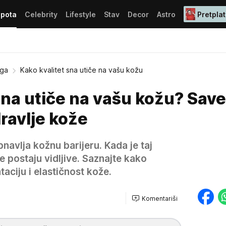
epota
Celebrity
Lifestyle
Stav
Decor
Astro
Pretplat
ega
Kako kvalitet sna utiče na vašu kožu
sna utiče na vašu kožu? Save
dravlje kože
navlja kožnu barijeru. Kada je taj
 postaju vidljive. Saznajte kako
taciju i elastičnost kože.
Komentariši