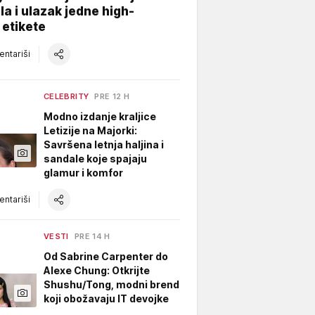
a i ulazak jedne high-
 etikete
ntariši
CELEBRITY
PRE 12 H
Modno izdanje kraljice
Letizije na Majorki:
Savršena letnja haljina i
sandale koje spajaju
glamur i komfor
ntariši
VESTI
PRE 14 H
Od Sabrine Carpenter do
Alexe Chung: Otkrijte
Shushu/Tong, modni brend
koji obožavaju IT devojke