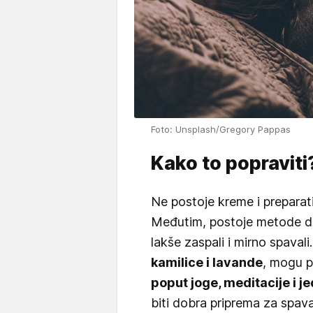
Foto: Unsplash/Gregory Pappas
Kako to popraviti
Ne postoje kreme i preparati
Međutim, postoje metode da
lakše zaspali i mirno spavali
kamilice i lavande
, mogu p
poput joge, meditacije i 
biti dobra priprema za spav