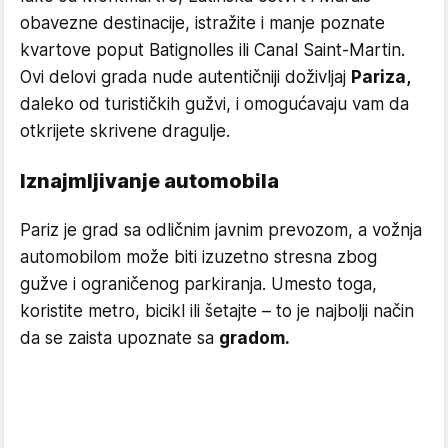
obavezne destinacije, istražite i manje poznate
kvartove poput Batignolles ili Canal Saint-Martin.
Ovi delovi grada nude autentičniji doživljaj
Pariza,
daleko od turističkih gužvi, i omogućavaju vam da
otkrijete skrivene dragulje.
Iznajmljivanje automobila
Pariz je grad sa odličnim javnim prevozom, a vožnja
automobilom može biti izuzetno stresna zbog
gužve i ograničenog parkiranja. Umesto toga,
koristite metro, bicikl ili šetajte – to je najbolji način
da se zaista upoznate sa
gradom.