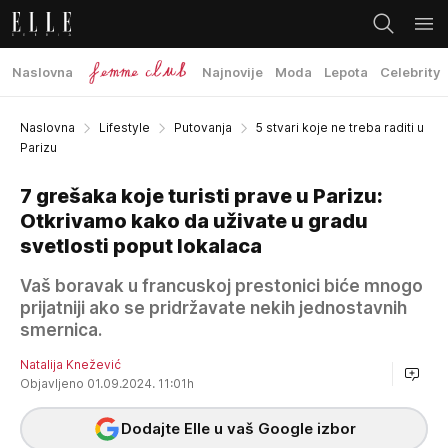
Naslovna
Najnovije
Moda
Lepota
Celebrity
Naslovna
Lifestyle
Putovanja
5 stvari koje ne treba raditi u
Parizu
7 grešaka koje turisti prave u Parizu:
Otkrivamo kako da uživate u gradu
svetlosti poput lokalaca
Vaš boravak u francuskoj prestonici biće mnogo
prijatniji ako se pridržavate nekih jednostavnih
smernica.
Natalija Knežević
Objavljeno 01.09.2024. 11:01h
Dodajte Elle u vaš Google izbor