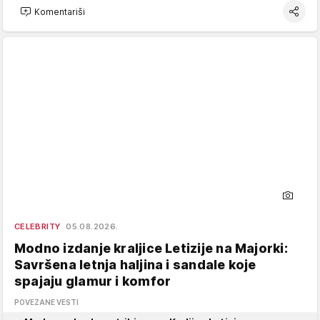
Komentariši
CELEBRITY
05.08.2026.
Modno izdanje kraljice Letizije na Majorki:
Savršena letnja haljina i sandale koje
spajaju glamur i komfor
POVEZANE VESTI