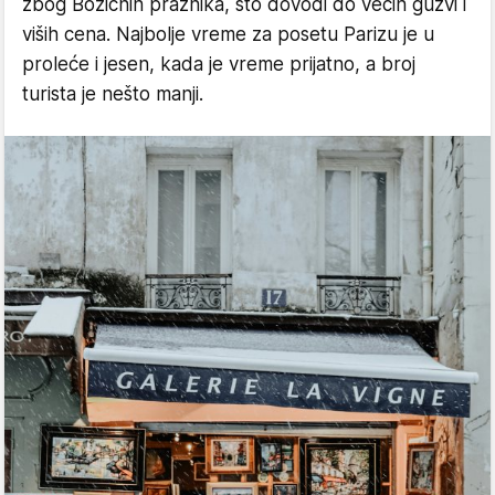
zbog Božićnih praznika, što dovodi do većih gužvi i
viših cena. Najbolje vreme za posetu Parizu je u
proleće i jesen, kada je vreme prijatno, a broj
turista je nešto manji.