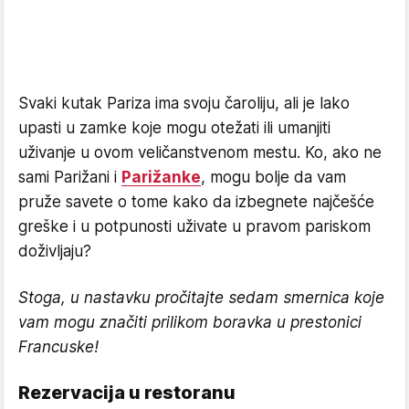
Svaki kutak Pariza ima svoju čaroliju, ali je lako
upasti u zamke koje mogu otežati ili umanjiti
uživanje u ovom veličanstvenom mestu. Ko, ako ne
sami Parižani i
Parižanke
, mogu bolje da vam
pruže savete o tome kako da izbegnete najčešće
greške i u potpunosti uživate u pravom pariskom
doživljaju?
Stoga, u nastavku pročitajte sedam smernica koje
vam mogu značiti prilikom boravka u prestonici
Francuske!
Rezervacija u restoranu