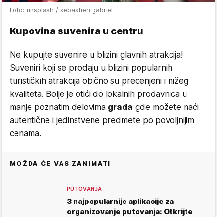
Foto: unsplash / sebastien gabriel
Kupovina suvenira u centru
Ne kupujte suvenire u blizini glavnih atrakcija!
Suveniri koji se prodaju u blizini popularnih
turističkih atrakcija obično su precenjeni i nižeg
kvaliteta. Bolje je otići do lokalnih prodavnica u
manje poznatim delovima
grada
gde možete naći
autentične i jedinstvene predmete po povoljnijim
cenama.
MOŽDA ĆE VAS ZANIMATI
PUTOVANJA
3 najpopularnije aplikacije za
organizovanje putovanja: Otkrijte