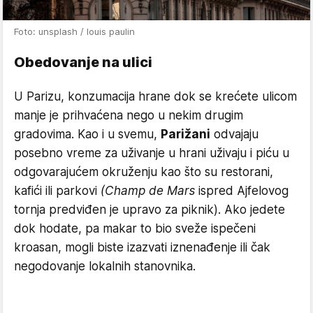
Foto: unsplash / louis paulin
Obedovanje na ulici
U Parizu, konzumacija hrane dok se krećete ulicom
manje je prihvaćena nego u nekim drugim
gradovima. Kao i u svemu,
Parižani
odvajaju
posebno vreme za uživanje u hrani uživaju i piću u
odgovarajućem okruženju kao što su restorani,
kafići ili parkovi
(Champ de Mars
ispred Ajfelovog
tornja predviđen je upravo za piknik). Ako jedete
dok hodate, pa makar to bio sveže ispečeni
kroasan, mogli biste izazvati iznenađenje ili čak
negodovanje lokalnih stanovnika.