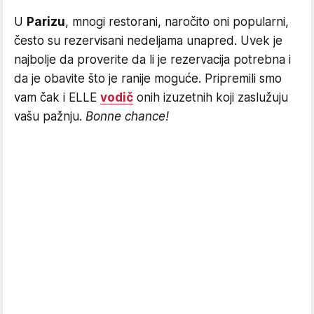
U
Parizu
, mnogi restorani, naročito oni popularni,
često su rezervisani nedeljama unapred. Uvek je
najbolje da proverite da li je rezervacija potrebna i
da je obavite što je ranije moguće. Pripremili smo
vam čak i ELLE
vodič
onih izuzetnih koji zaslužuju
vašu pažnju.
Bonne chance!