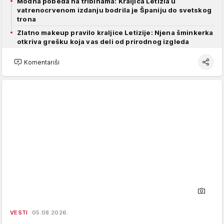
Modna pobeda na tribinama: Kraljica Letizia u
vatrenocrvenom izdanju bodrila je Španiju do svetskog
trona
Zlatno makeup pravilo kraljice Letizije: Njena šminkerka
otkriva grešku koja vas deli od prirodnog izgleda
Komentariši
VESTI
05.08.2026.