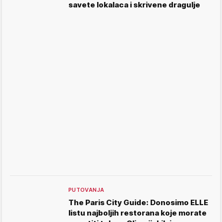
savete lokalaca i skrivene dragulje
PUTOVANJA
The Paris City Guide: Donosimo ELLE
listu najboljih restorana koje morate