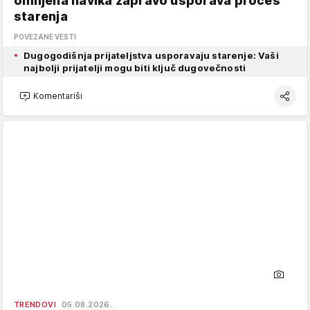
omiljena navika zapravo usporava proces
starenja
POVEZANE VESTI
Dugogodišnja prijateljstva usporavaju starenje: Vaši
najbolji prijatelji mogu biti ključ dugovečnosti
Komentariši
TRENDOVI
05.08.2026.