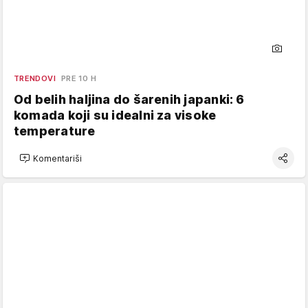
TRENDOVI
PRE 10 H
Od belih haljina do šarenih japanki: 6
komada koji su idealni za visoke
temperature
Komentariši