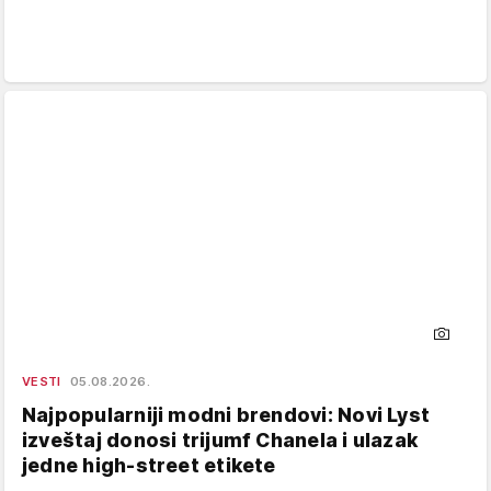
VESTI
05.08.2026.
Najpopularniji modni brendovi: Novi Lyst
izveštaj donosi trijumf Chanela i ulazak
jedne high-street etikete