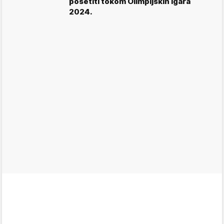
posetiti tokom Olimpijskih igara
2024.