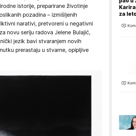
pao u 
rodne istorije, preparirane životinje
Karira
za let
oslikanih pozadina – izmišljenih
iktivni narativi, pretvoreni u negativni
Kome
a za novu seriju radova Jelene Bulajić,
nički jezik bavi stvaranjem novih
nutku prerastaju u stvarne, opipljive
Kome