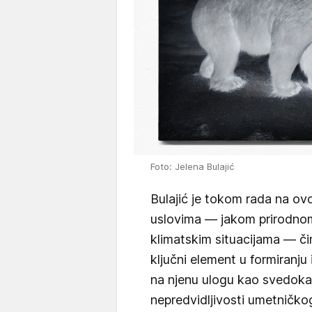
Foto: Jelena Bulajić
Bulajić je tokom rada na ovoj
uslovima — jakom prirodnom s
klimatskim situacijama — č
ključni element u formiranju 
na njenu ulogu kao svedoka 
nepredvidljivosti umetničko