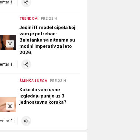
ntariši
TRENDOVI
PRE 22 H
Jedini IT model cipela koji
vam je potreban:
Baletanke sa nitnama su
modni imperativ za leto
2026.
ntariši
ŠMINKA I NEGA
PRE 23 H
Kako da vam usne
izgledaju punije uz 3
jednostavna koraka?
ntariši