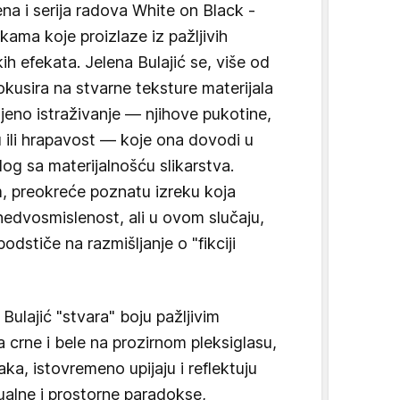
ena i serija radova White on Black -
ama koje proizlaze iz pažljivih
skih efekata. Jelena Bulajić se, više od
kusira na stvarne teksture materijala
njeno istraživanje — njihove pukotine,
ću ili hrapavost — koje ona dovodi u
log sa materijalnošću slikarstva.
m, preokreće poznatu izreku koja
edvosmislenost, ali u ovom slučaju,
odstiče na razmišljanje o "fikciji
 Bulajić "stvara" boju pažljivim
 crne i bele na prozirnom pleksiglasu,
ka, istovremeno upijaju i reflektuju
zualne i prostorne paradokse,