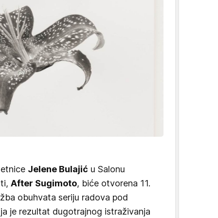
metnice
Jelene Bulajić
u Salonu
ti,
After Sugimoto
, biće otvorena 11.
ožba obuhvata seriju radova pod
a je rezultat dugotrajnog istraživanja