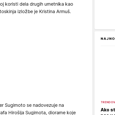
joj koristi dela drugih umetnika kao
toskinja izložbe je Kristina Armuš.
NAJNO
TRENDOV
ter Sugimoto se nadovezuje na
Ako st
rafa Hirošija Sugimota, diorame koje