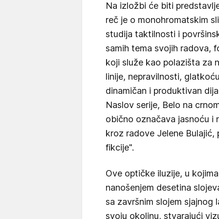
Na izložbi će biti predstavlj
reč je o monohromatskim slik
studija taktilnosti i površin
samih tema svojih radova, fo
koji služe kao polazišta za 
linije, nepravilnosti, glatko
dinamičan i produktivan dija
Naslov serije, Belo na crno
obično označava jasnoću i n
kroz radove Jelene Bulajić, p
fikcije".
Ove optičke iluzije, u kojima
nanošenjem desetina slojeva
sa završnim slojem sjajnog la
svoju okolinu, stvarajući vi