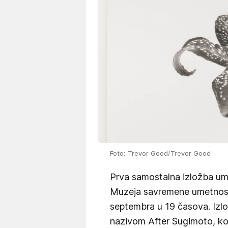
Foto: Trevor Good/Trevor Good
Prva samostalna izložba u
Muzeja savremene umetnos
septembra u 19 časova. Izl
nazivom After Sugimoto, koj