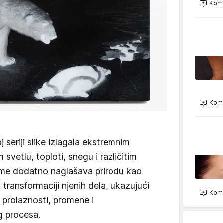
Kome
Kome
 seriji slike izlagala ekstremnim
vetlu, toploti, snegu i različitim
ime dodatno naglašava prirodu kao
i transformaciji njenih dela, ukazujući
Kome
prolaznosti, promene i
g procesa.