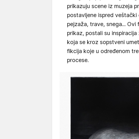
prikazuju scene iz muzeja pri
postavljene ispred veštački 
pejzaža, trave, snega... Ovi f
prikaz, postali su inspiracij
koja se kroz sopstveni umet
fikcija koje u određenom tre
procese.