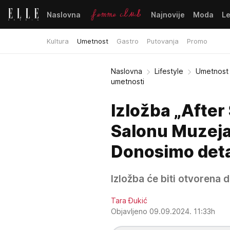
Naslovna
Najnovije
Moda
L
Kultura
Umetnost
Gastro
Putovanja
Promo
Naslovna
Lifestyle
Umetnost
umetnosti
Izložba „After
Salonu Muzeja
Donosimo deta
Izložba će biti otvorena
Tara Đukić
Objavljeno 09.09.2024. 11:33h