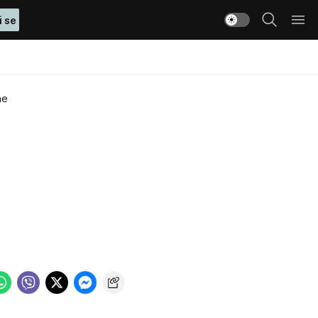
i se
ne