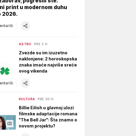
zaborav, pogrešili ste:
ni print u modernom duhu
o 2026.
ntariši
ASTRO
PRE 2 H
Zvezde su im izuzetno
naklonjene: 2 horoskopska
znaka imaće najviše sreće
ovog vikenda
ntariši
KULTURA
PRE 20 H
Billie Eilish u glavnoj ulozi
filmske adaptacije romana
"The Bell Jar": Šta znamo o
novom projektu?