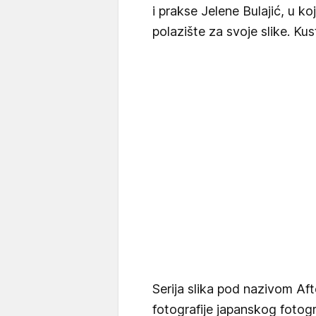
i prakse Jelene Bulajić, u ko
polazište za svoje slike. Kus
Serija slika pod nazivom Af
fotografije japanskog fotog