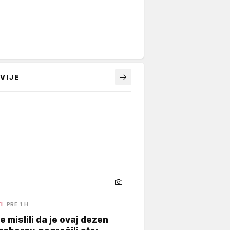
VIJE
I
PRE 1 H
e mislili da je ovaj dezen