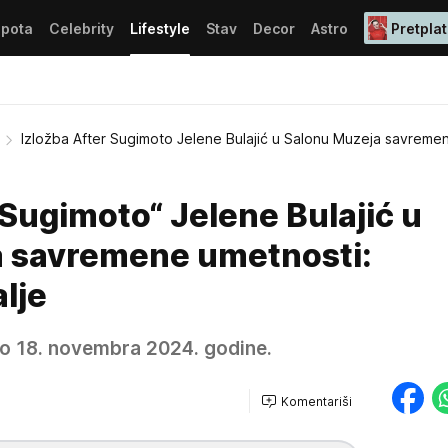
epota
Celebrity
Lifestyle
Stav
Decor
Astro
Pretplat
Izložba After Sugimoto Jelene Bulajić u Salonu Muzeja savreme
 Sugimoto“ Jelene Bulajić u
 savremene umetnosti:
lje
 do 18. novembra 2024. godine.
Komentariši