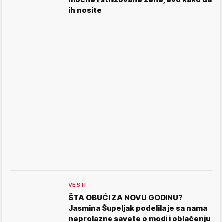
ih nosite
VESTI
ŠTA OBUĆI ZA NOVU GODINU?
Jasmina Šupeljak podelila je sa nama
neprolazne savete o modi i oblačenju