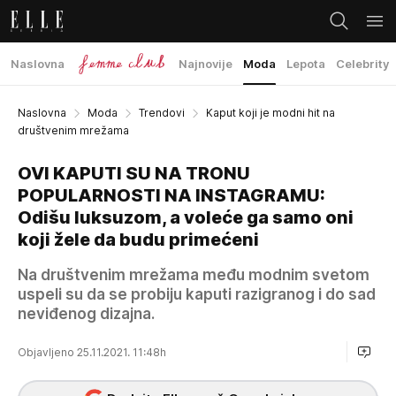
Naslovna
Najnovije
Moda
Lepota
Celebrity
Naslovna
Moda
Trendovi
Kaput koji je modni hit na
društvenim mrežama
OVI KAPUTI SU NA TRONU
POPULARNOSTI NA INSTAGRAMU:
Odišu luksuzom, a voleće ga samo oni
koji žele da budu primećeni
Na društvenim mrežama među modnim svetom
uspeli su da se probiju kaputi razigranog i do sad
neviđenog dizajna.
Objavljeno 25.11.2021. 11:48h