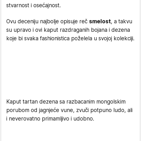
stvarnost i osećajnost.
Ovu deceniju najbolje opisuje reč
smelost
, a takvu
su upravo i ovi kaput razdraganih bojana i dezena
koje bi svaka fashionistica poželela u svojoj kolekciji.
Kaput tartan dezena sa razbacanim mongolskim
porubom od jagnjeće vune, zvuči potpuno ludo, ali
i neverovatno primamljivo i udobno.