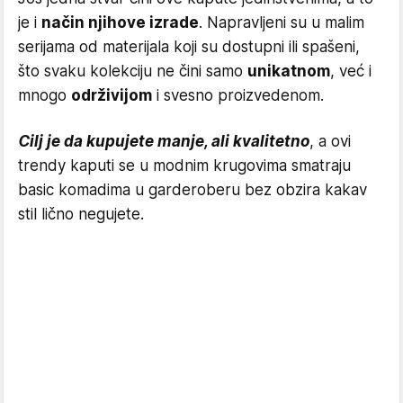
je i
način njihove izrade
. Napravljeni su u malim
serijama od materijala koji su dostupni ili spašeni,
što svaku kolekciju ne čini samo
unikatnom
, već i
mnogo
održivijom
i svesno proizvedenom.
Cilj je da kupujete manje, ali kvalitetno
, a ovi
trendy kaputi se u modnim krugovima smatraju
basic komadima u garderoberu bez obzira kakav
stil lično negujete.