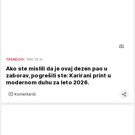
TRENDOVI
PRE 10 H
Ako ste mislili da je ovaj dezen pao u
zaborav, pogrešili ste: Karirani print u
modernom duhu za leto 2026.
Komentariši