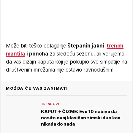
Može biti teško odlaganje
štepanih jakni,
trench
mantila
i poncha
za sledeću sezonu, ali verujemo
da vas dizajn kaputa koji je pokupio sve simpatije na
društvenim mrežama nije ostavio ravnodušnim.
MOŽDA ĆE VAS ZANIMATI
TRENDOVI
KAPUT + ČIZME: Evo 10 načina da
nosite ovaj klasičan zimski duo kao
nikada do sada