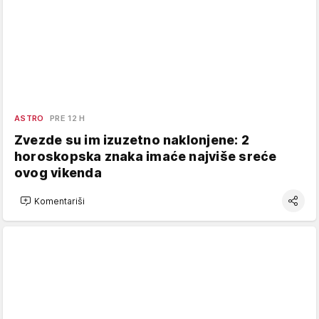
ASTRO
PRE 12 H
Zvezde su im izuzetno naklonjene: 2
horoskopska znaka imaće najviše sreće
ovog vikenda
Komentariši