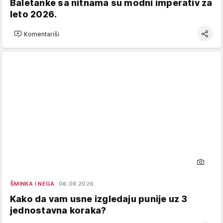
Baletanke sa nitnama su modni imperativ za
leto 2026.
Komentariši
ŠMINKA I NEGA
06.08.2026.
Kako da vam usne izgledaju punije uz 3
jednostavna koraka?