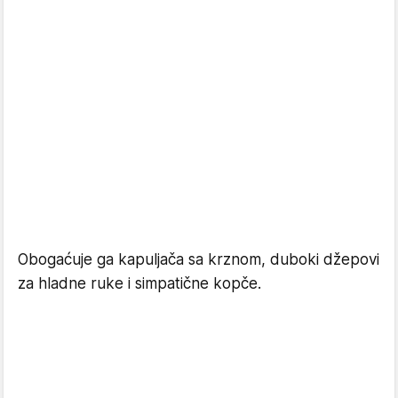
Obogaćuje ga kapuljača sa krznom, duboki džepovi
za hladne ruke i simpatične kopče.