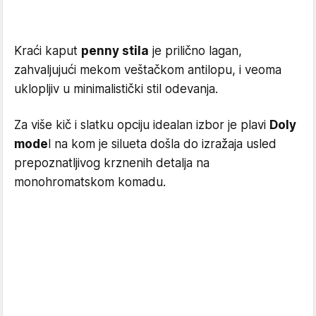
Kraći kaput
penny stila
je prilično lagan,
zahvaljujući mekom veštačkom antilopu, i veoma
uklopljiv u minimalistički stil odevanja.
Za više kič i slatku opciju idealan izbor je plavi
Doly
mode
l na kom je silueta došla do izražaja usled
prepoznatljivog krznenih detalja na
monohromatskom komadu.