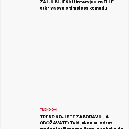
ZALJUBLJENI: U intervjuu za ELLE
otkriva sve o timeless komadu
TRENDOVI
TREND KOJI STE ZABORAVILI, A
OBOŽAVATE: Tvid jakne su odraz
moćne i stilizovane žene, evo kako da