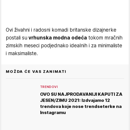
Ovi živahni i radosni komadi britanske dizajnerke
postali su
vrhunska modna odeća
tokom mračnih
zimskih meseci podjednako idealnih i za minimaliste
i maksimaliste.
MOŽDA ĆE VAS ZANIMATI
TRENDOVI
OVO SU NAJPRODAVANIJI KAPUTI ZA
JESEN/ZIMU 2021: Izdvajamo 12
trendova koje nose trendseterke na
Instagramu