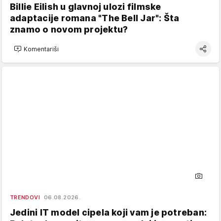
Billie Eilish u glavnoj ulozi filmske
adaptacije romana "The Bell Jar": Šta
znamo o novom projektu?
Komentariši
TRENDOVI
06.08.2026.
Jedini IT model cipela koji vam je potreban: