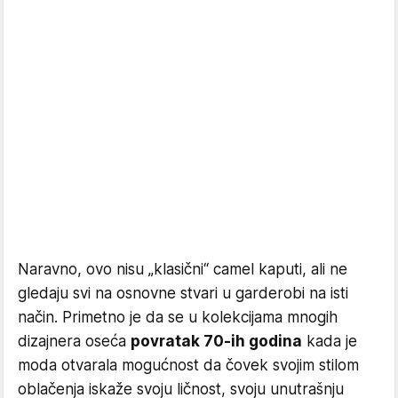
Naravno, ovo nisu „klasični“ camel kaputi, ali ne
gledaju svi na osnovne stvari u garderobi na isti
način. Primetno je da se u kolekcijama mnogih
dizajnera oseća
povratak 70-ih godina
kada je
moda otvarala mogućnost da čovek svojim stilom
oblačenja iskaže svoju ličnost, svoju unutrašnju