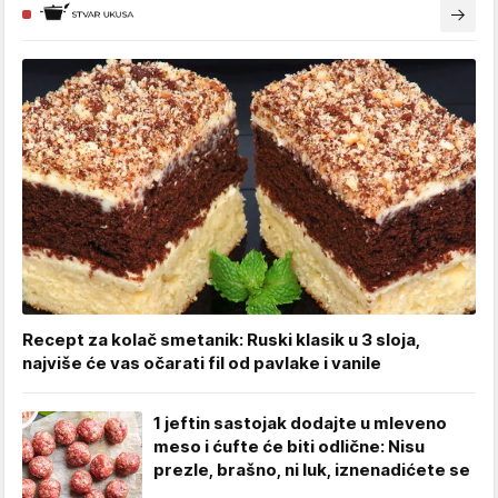
Recept za kolač smetanik: Ruski klasik u 3 sloja,
najviše će vas očarati fil od pavlake i vanile
1 jeftin sastojak dodajte u mleveno
meso i ćufte će biti odlične: Nisu
prezle, brašno, ni luk, iznenadićete se