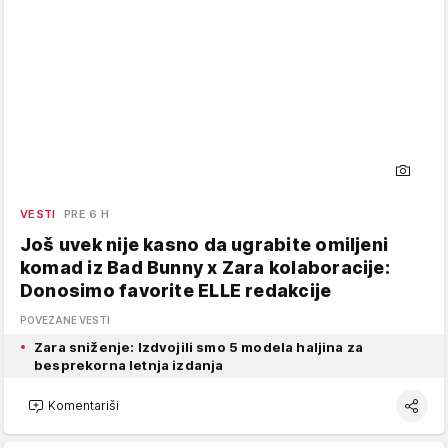
VESTI
PRE 6 H
Još uvek nije kasno da ugrabite omiljeni
komad iz Bad Bunny x Zara kolaboracije:
Donosimo favorite ELLE redakcije
POVEZANE VESTI
Zara sniženje: Izdvojili smo 5 modela haljina za
besprekorna letnja izdanja
Komentariši