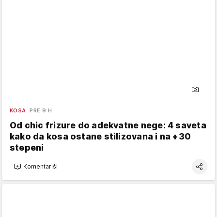
KOSA
PRE 9 H
Od chic frizure do adekvatne nege: 4 saveta
kako da kosa ostane stilizovana i na +30
stepeni
Komentariši