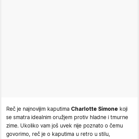
Reč je najnovijim kaputima
Charlotte Simone
koji
se smatra idealnim oružjem protiv hladne i tmurne
zime. Ukoliko vam još uvek nije poznato o čemu
govorimo, reč je o kaputima u retro u stilu,