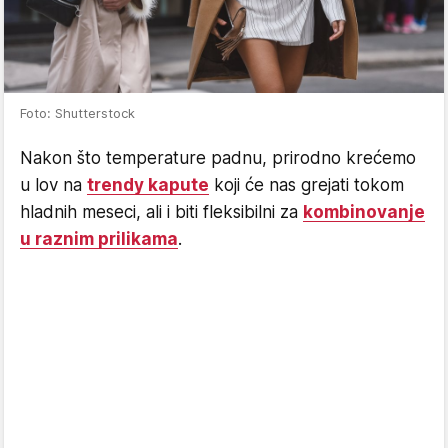
Foto: Shutterstock
Nakon što temperature padnu, prirodno krećemo
u lov na
trendy kapute
koji će nas grejati tokom
hladnih meseci, ali i biti fleksibilni za
kombinovanje
u raznim prilikama
.