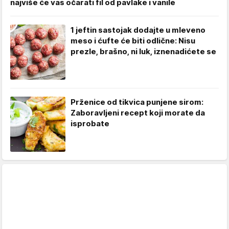
najviše će vas očarati fil od pavlake i vanile
1 jeftin sastojak dodajte u mleveno
meso i ćufte će biti odlične: Nisu
prezle, brašno, ni luk, iznenadićete se
Prženice od tikvica punjene sirom:
Zaboravljeni recept koji morate da
isprobate