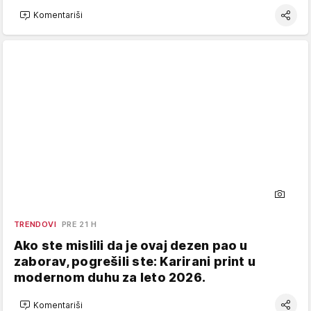
Komentariši
TRENDOVI
PRE 21 H
Ako ste mislili da je ovaj dezen pao u
zaborav, pogrešili ste: Karirani print u
modernom duhu za leto 2026.
Komentariši