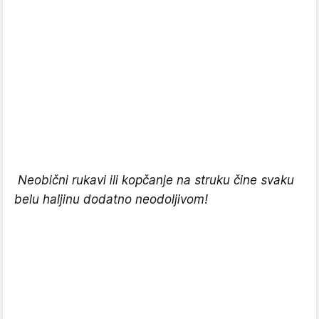
Neobični rukavi ili kopčanje na struku čine svaku
belu haljinu dodatno neodoljivom!