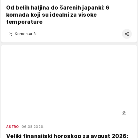
Od belih haljina do šarenih japanki: 6
komada koji su idealni za visoke
temperature
Komentariši
ASTRO
06.08.2026.
Veliki finansijski horoskop za avgust 2026: