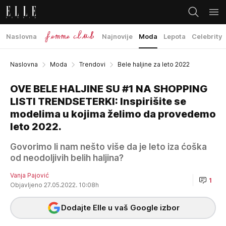
Naslovna
Najnovije
Moda
Lepota
Celebrity
Naslovna
Moda
Trendovi
Bele haljine za leto 2022
OVE BELE HALJINE SU #1 NA SHOPPING
LISTI TRENDSETERKI: Inspirišite se
modelima u kojima želimo da provedemo
leto 2022.
Govorimo li nam nešto više da je leto iza ćoška
od neodoljivih belih haljina?
Vanja Pajović
1
Objavljeno 27.05.2022. 10:08h
Dodajte Elle u vaš Google izbor