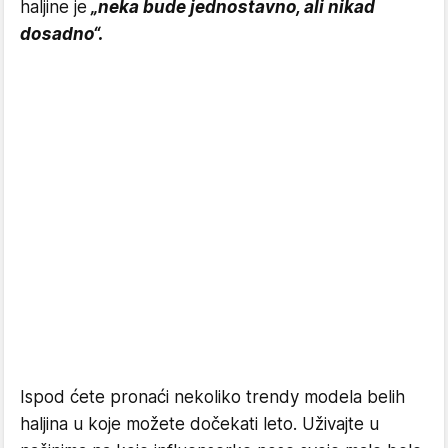
haljine je
„neka bude jednostavno, ali nikad
dosadno“.
Ispod ćete pronaći nekoliko trendy modela belih
haljina u koje možete dočekati leto. Uživajte u