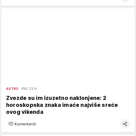
ASTRO
PRE 23 H
Zvezde su im izuzetno naklonjene: 2
horoskopska znaka imaće najviše sreće
ovog vikenda
Komentariši