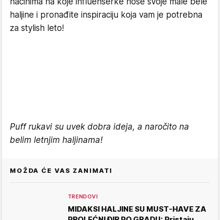
načinima na koje influenserke nose svoje male bele
haljine i pronađite inspiraciju koja vam je potrebna
za stylish leto!
Puff rukavi su uvek dobra ideja, a naročito na
belim letnjim haljinama!
MOŽDA ĆE VAS ZANIMATI
TRENDOVI
MIDAKSI HALJINE SU MUST-HAVE ZA
PROLEĆNI ĐIR PO GRADU: Pristaju