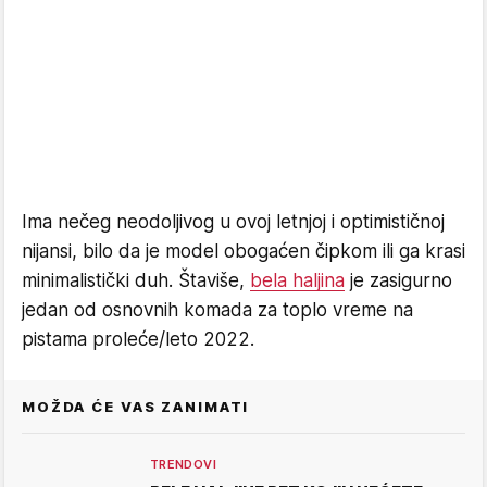
Ima nečeg neodoljivog u ovoj letnjoj i optimističnoj
nijansi, bilo da je model obogaćen čipkom ili ga krasi
minimalistički duh. Štaviše,
bela haljina
je zasigurno
jedan od osnovnih komada za toplo vreme na
pistama proleće/leto 2022.
MOŽDA ĆE VAS ZANIMATI
TRENDOVI