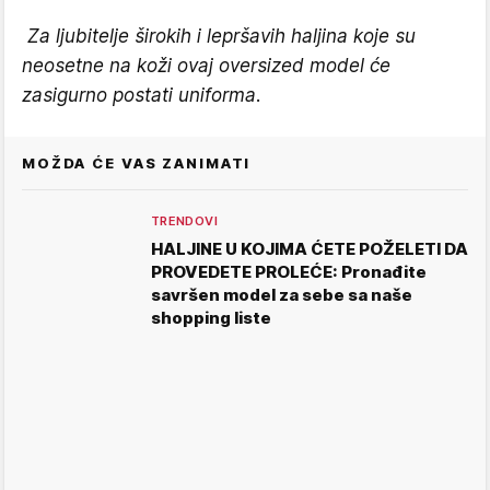
Za ljubitelje širokih i lepršavih haljina koje su
neosetne na koži ovaj oversized model će
zasigurno postati uniforma.
MOŽDA ĆE VAS ZANIMATI
TRENDOVI
HALJINE U KOJIMA ĆETE POŽELETI DA
PROVEDETE PROLEĆE: Pronađite
savršen model za sebe sa naše
shopping liste