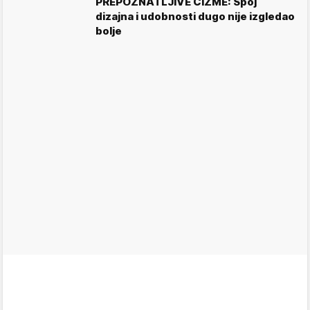
PREPOZNATLJIVE ČIZME: Spoj
dizajna i udobnosti dugo nije izgledao
bolje