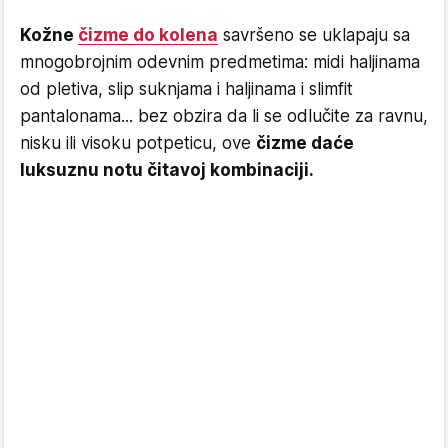
Kožne
čizme do kolena
savršeno se uklapaju sa
mnogobrojnim odevnim predmetima: midi haljinama
od pletiva, slip suknjama i haljinama i slimfit
pantalonama... bez obzira da li se odlučite za ravnu,
nisku ili visoku potpeticu, ove
čizme daće
luksuznu notu čitavoj kombinaciji.