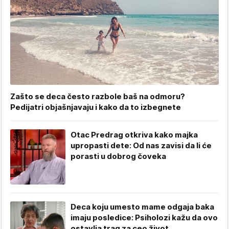
Zašto se deca često razbole baš na odmoru?
Pedijatri objašnjavaju i kako da to izbegnete
Otac Predrag otkriva kako majka
upropasti dete: Od nas zavisi da li će
porasti u dobrog čoveka
Deca koju umesto mame odgaja baka
imaju posledice: Psiholozi kažu da ovo
ostavlja trag za ceo život