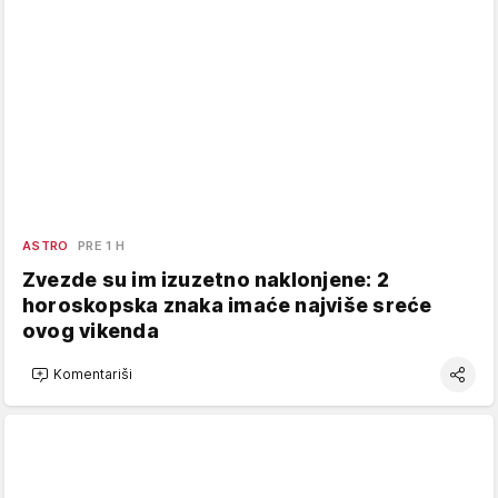
ASTRO
PRE 1 H
Zvezde su im izuzetno naklonjene: 2
horoskopska znaka imaće najviše sreće
ovog vikenda
Komentariši