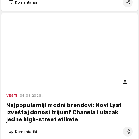
Komentariši
VESTI
05.08.2026.
Najpopularniji modni brendovi: Novi Lyst
izveštaj donosi trijumf Chanela i ulazak
jedne high-street etikete
Komentariši