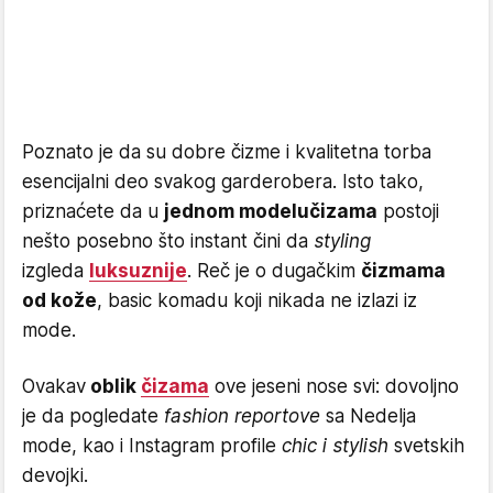
Poznato je da su dobre čizme i kvalitetna torba
esencijalni deo svakog garderobera. Isto tako,
priznaćete da u
jednom modelu
čizama
postoji
nešto posebno što instant čini da
styling
izgleda
luksuznije
. Reč je o dugačkim
čizmama
od kože
, basic komadu koji nikada ne izlazi iz
mode.
Ovakav
oblik
čizama
ove jeseni nose svi: dovoljno
je da pogledate
fashion reportove
sa Nedelja
mode, kao i Instagram profile
chic i stylish
svetskih
devojki.