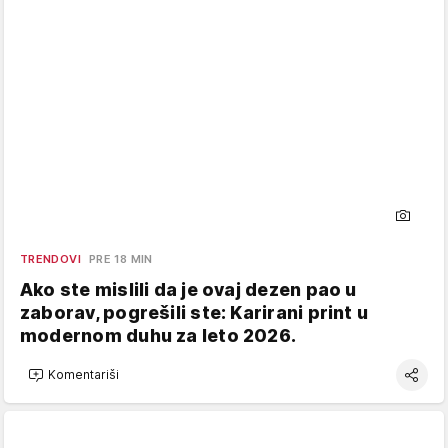
TRENDOVI
PRE 18 MIN
Ako ste mislili da je ovaj dezen pao u
zaborav, pogrešili ste: Karirani print u
modernom duhu za leto 2026.
Komentariši