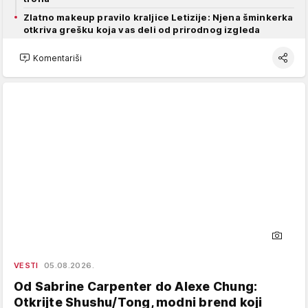
Zlatno makeup pravilo kraljice Letizije: Njena šminkerka
otkriva grešku koja vas deli od prirodnog izgleda
Komentariši
VESTI
05.08.2026.
Od Sabrine Carpenter do Alexe Chung:
Otkrijte Shushu/Tong, modni brend koji