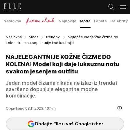
Naslovna
Najnovije
Moda
Lepota
Celebrity
Naslovna
Moda
Trendovi
Najlepše elegantne čizme do
kolena koje su popularnije i od kaubojki
NAJELEGANTNIJE KOŽNE ČIZME DO
KOLENA: Model koji daje luksuznu notu
svakom jesenjem outfitu
Jedan model čizama nikada ne izlazi iz trenda i
savršeno dopunjuje elegantne modne
kombinacije.
Objavljeno 08.11.2023. 16:17h
Dodajte Elle u vaš Google izbor