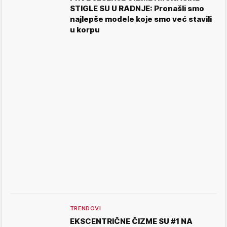
STIGLE SU U RADNJE: Pronašli smo
najlepše modele koje smo već stavili
u korpu
TRENDOVI
EKSCENTRIČNE ČIZME SU #1 NA