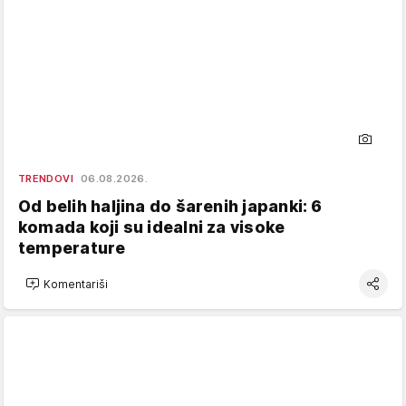
TRENDOVI
06.08.2026.
Od belih haljina do šarenih japanki: 6
komada koji su idealni za visoke
temperature
Komentariši