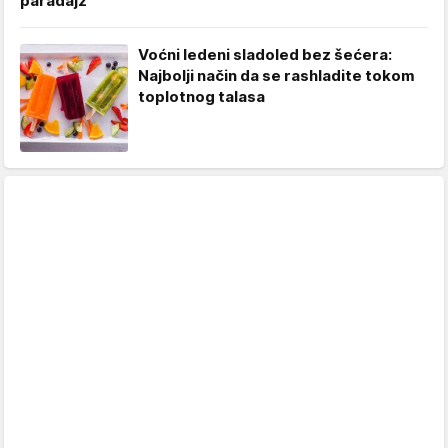
paradajz
Voćni ledeni sladoled bez šećera:
Najbolji način da se rashladite tokom
toplotnog talasa