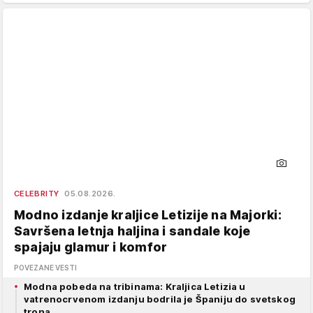
CELEBRITY
05.08.2026.
Modno izdanje kraljice Letizije na Majorki:
Savršena letnja haljina i sandale koje
spajaju glamur i komfor
POVEZANE VESTI
Modna pobeda na tribinama: Kraljica Letizia u
vatrenocrvenom izdanju bodrila je Španiju do svetskog
trona