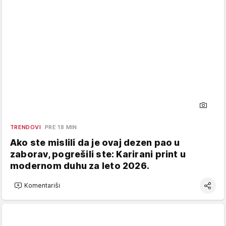
TRENDOVI
PRE 18 MIN
Ako ste mislili da je ovaj dezen pao u
zaborav, pogrešili ste: Karirani print u
modernom duhu za leto 2026.
Komentariši