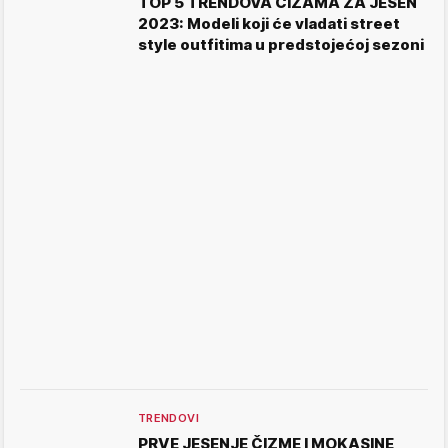
TOP 5 TRENDOVA ČIZAMA ZA JESEN
2023: Modeli koji će vladati street
style outfitima u predstojećoj sezoni
TRENDOVI
PRVE JESENJE ČIZME I MOKASINE