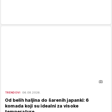
TRENDOVI
06.08.2026.
Od belih haljina do šarenih japanki: 6
komada koji su idealni za visoke
temperature