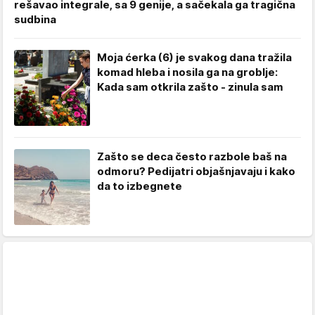
rešavao integrale, sa 9 genije, a sačekala ga tragična
sudbina
Moja ćerka (6) je svakog dana tražila
komad hleba i nosila ga na groblje:
Kada sam otkrila zašto - zinula sam
Zašto se deca često razbole baš na
odmoru? Pedijatri objašnjavaju i kako
da to izbegnete