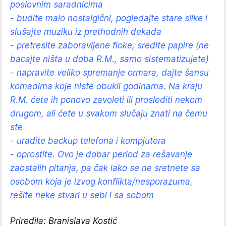
poslovnim saradnicima
- budite malo nostalgični, pogledajte stare slike i
slušajte muziku iz prethodnih dekada
- pretresite zaboravljene fioke, sredite papire (ne
bacajte ništa u doba R.M., samo sistematizujete)
- napravite veliko spremanje ormara, dajte šansu
komadima koje niste obukli godinama. Na kraju
R.M. ćete ih ponovo zavoleti ili proslediti nekom
drugom, ali ćete u svakom slučaju znati na čemu
ste
- uradite backup telefona i kompjutera
- oprostite. Ovo je dobar period za rešavanje
zaostalih pitanja, pa čak iako se ne sretnete sa
osobom koja je izvog konflikta/nesporazuma,
rešite neke stvari u sebi i sa sobom
Priredila: Branislava Kostić