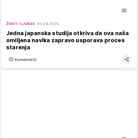
ŽIVOT I LJUBAV
05.08.2026.
Jedna japanska studija otkriva da ova naša
omiljena navika zapravo usporava proces
starenja
Komentariši