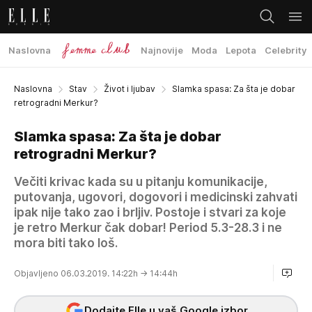
Naslovna
Najnovije
Moda
Lepota
Celebrity
Naslovna
Stav
Život i ljubav
Slamka spasa: Za šta je dobar
retrogradni Merkur?
Slamka spasa: Za šta je dobar
retrogradni Merkur?
Večiti krivac kada su u pitanju komunikacije,
putovanja, ugovori, dogovori i medicinski zahvati
ipak nije tako zao i brljiv. Postoje i stvari za koje
je retro Merkur čak dobar! Period 5.3-28.3 i ne
mora biti tako loš.
Objavljeno 06.03.2019. 14:22h
→ 14:44h
Dodajte Elle u vaš Google izbor