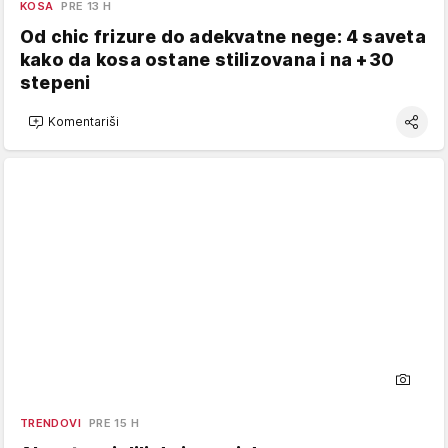
KOSA
PRE 13 H
Od chic frizure do adekvatne nege: 4 saveta
kako da kosa ostane stilizovana i na +30
stepeni
Komentariši
TRENDOVI
PRE 15 H