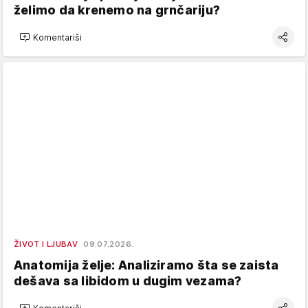
želimo da krenemo na grnčariju?
Komentariši
ŽIVOT I LJUBAV
09.07.2026.
Anatomija želje: Analiziramo šta se zaista
dešava sa libidom u dugim vezama?