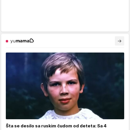
Šta se desilo sa ruskim čudom od deteta: Sa 4