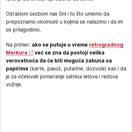
Odraslom osobom nas čini i to što umemo da
prepoznamo okolnosti u kojima se nalazimo i da im
se prilagodimo.
Na primer:
ako se putuje u vreme
retrogradnog
Merkura
već se zna da postoji velika
verovatnoća da će biti moguća zabuna sa
papirima
(karte, pasoš, putarine, dozvole) kao i da
je za očekivati pomeranje satnica letova i redova
vožnje.