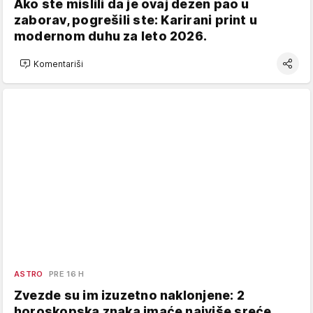
Ako ste mislili da je ovaj dezen pao u
zaborav, pogrešili ste: Karirani print u
modernom duhu za leto 2026.
Komentariši
ASTRO
PRE 16 H
Zvezde su im izuzetno naklonjene: 2
horoskopska znaka imaće najviše sreće