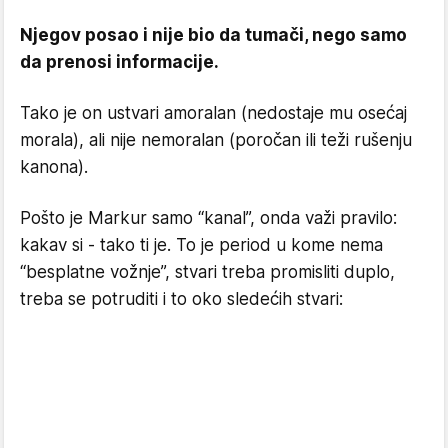
Njegov posao i nije bio da tumači, nego samo
da prenosi informacije.
Tako je on ustvari amoralan (nedostaje mu osećaj
morala), ali nije nemoralan (poročan ili teži rušenju
kanona).
Pošto je Markur samo “kanal”, onda važi pravilo:
kakav si - tako ti je. To je period u kome nema
“besplatne vožnje”, stvari treba promisliti duplo,
treba se potruditi i to oko sledećih stvari: