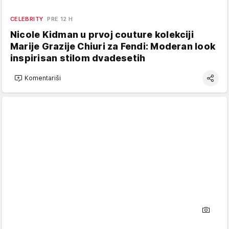
CELEBRITY
PRE 12 H
Nicole Kidman u prvoj couture kolekciji
Marije Grazije Chiuri za Fendi: Moderan look
inspirisan stilom dvadesetih
Komentariši