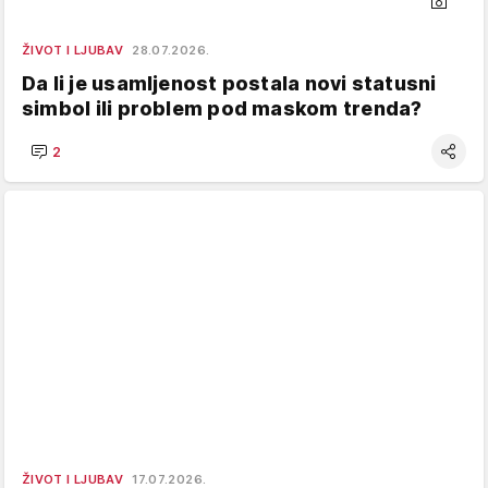
ŽIVOT I LJUBAV
28.07.2026.
Da li je usamljenost postala novi statusni
simbol ili problem pod maskom trenda?
2
ŽIVOT I LJUBAV
17.07.2026.