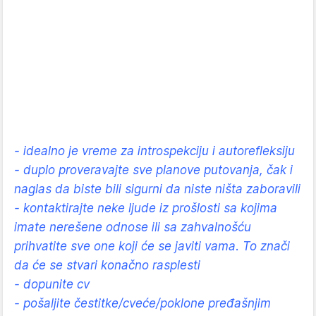
- idealno je vreme za introspekciju i autorefleksiju
- duplo proveravajte sve planove putovanja, čak i
naglas da biste bili sigurni da niste ništa zaboravili
- kontaktirajte neke ljude iz prošlosti sa kojima
imate nerešene odnose ili sa zahvalnošću
prihvatite sve one koji će se javiti vama. To znači
da će se stvari konačno rasplesti
- dopunite cv
- pošaljite čestitke/cveće/poklone pređašnjim