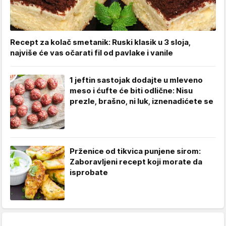
Recept za kolač smetanik: Ruski klasik u 3 sloja,
najviše će vas očarati fil od pavlake i vanile
1 jeftin sastojak dodajte u mleveno
meso i ćufte će biti odlične: Nisu
prezle, brašno, ni luk, iznenadićete se
Prženice od tikvica punjene sirom:
Zaboravljeni recept koji morate da
isprobate