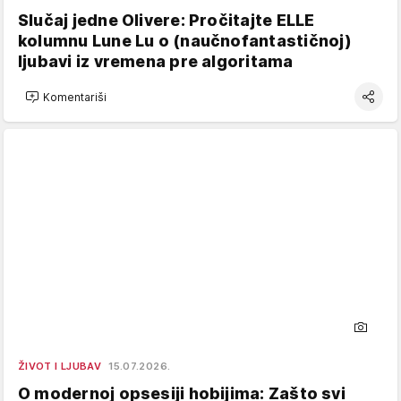
Slučaj jedne Olivere: Pročitajte ELLE
kolumnu Lune Lu o (naučnofantastičnoj)
ljubavi iz vremena pre algoritama
Komentariši
ŽIVOT I LJUBAV
15.07.2026.
O modernoj opsesiji hobijima: Zašto svi