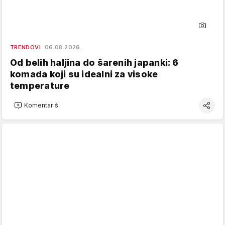
TRENDOVI
06.08.2026.
Od belih haljina do šarenih japanki: 6
komada koji su idealni za visoke
temperature
Komentariši