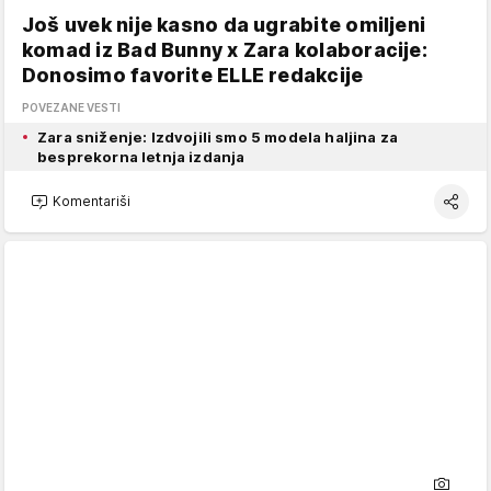
Još uvek nije kasno da ugrabite omiljeni
komad iz Bad Bunny x Zara kolaboracije:
Donosimo favorite ELLE redakcije
POVEZANE VESTI
Zara sniženje: Izdvojili smo 5 modela haljina za
besprekorna letnja izdanja
Komentariši