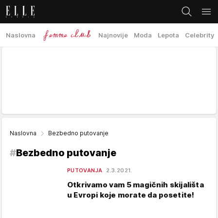
Naslovna
Najnovije
Moda
Lepota
Celebrity
Naslovna
Bezbedno putovanje
#
Bezbedno putovanje
PUTOVANJA
2.3.2021.
Otkrivamo vam 5 magičnih skijališta
u Evropi koje morate da posetite!