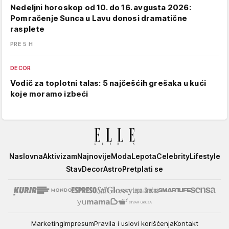
Nedeljni horoskop od 10. do 16. avgusta 2026:
Pomračenje Sunca u Lavu donosi dramatične
rasplete
PRE 5 H
DECOR
Vodič za toplotni talas: 5 najčešćih grešaka u kući
koje moramo izbeći
Elle
Naslovna
Aktivizam
Najnovije
Moda
Lepota
Celebrity
Lifestyle
Stav
Decor
Astro
Pretplati se
Marketing
Impresum
Pravila i uslovi korišćenja
Kontakt