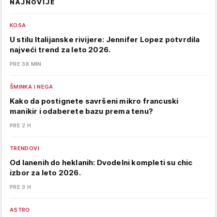
NAJNOVIJE
KOSA
U stilu Italijanske rivijere: Jennifer Lopez potvrdila
najveći trend za leto 2026.
PRE 38 MIN
ŠMINKA I NEGA
Kako da postignete savršeni mikro francuski
manikir i odaberete bazu prema tenu?
PRE 2 H
TRENDOVI
Od lanenih do heklanih: Dvodelni kompleti su chic
izbor za leto 2026.
PRE 3 H
ASTRO