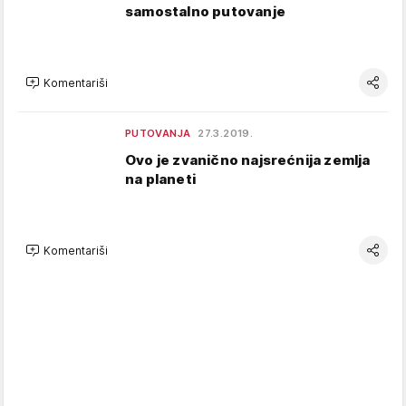
samostalno putovanje
Komentariši
PUTOVANJA
27.3.2019.
Ovo je zvanično najsrećnija zemlja
na planeti
Komentariši