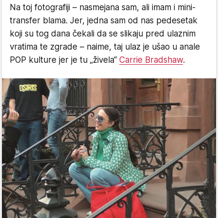
Na toj fotografiji – nasmejana sam, ali imam i mini-
transfer blama. Jer, jedna sam od nas pedesetak
koji su tog dana čekali da se slikaju pred ulaznim
vratima te zgrade – naime, taj ulaz je ušao u anale
POP kulture jer je tu „živela“
Carrie Bradshaw
.