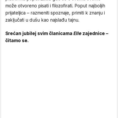
može otvoreno pisati i filozofirati. Poput najboljih
prijateljica – razmeniti spoznaje, primiti k znanju i
zaključati u dušu kao najslađu tajnu.
Srećan jubilej svim članicama
Elle
zajednice –
čitamo se.