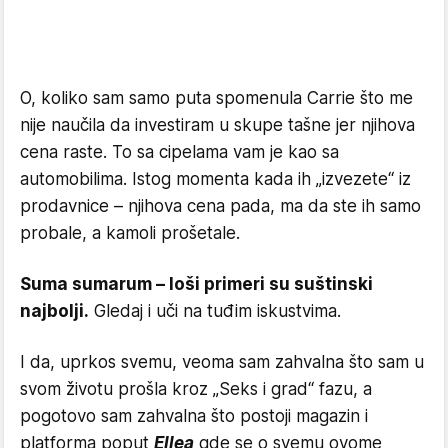
O, koliko sam samo puta spomenula Carrie što me
nije naučila da investiram u skupe tašne jer njihova
cena raste. To sa cipelama vam je kao sa
automobilima. Istog momenta kada ih „izvezete“ iz
prodavnice – njihova cena pada, ma da ste ih samo
probale, a kamoli prošetale.
Suma sumarum – loši primeri su suštinski
najbolji.
Gledaj i uči na tuđim iskustvima.
I da, uprkos svemu, veoma sam zahvalna što sam u
svom životu prošla kroz „Seks i grad“ fazu, a
pogotovo sam zahvalna što postoji magazin i
platforma poput
Ellea
gde se o svemu ovome