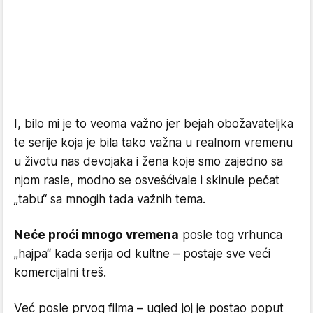
I, bilo mi je to veoma važno jer bejah obožavateljka
te serije koja je bila tako važna u realnom vremenu
u životu nas devojaka i žena koje smo zajedno sa
njom rasle, modno se osvešćivale i skinule pečat
„tabu“ sa mnogih tada važnih tema.
Neće proći mnogo vremena
posle tog vrhunca
„hajpa“ kada serija od kultne – postaje sve veći
komercijalni treš.
Već posle prvog filma – ugled joj je postao poput