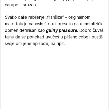
čarape – srozan.
Svako dalje rabljenje „franšize“ – originalnom
materijalu je nanosio štetu i preselio ga u metafizički
domen definisan kao
guilty pleasure
. Dobro čuvaš
tajnu da se ponekad uvučeš u plišano ćebe i pustiš
svoje omiljene epizode, na ripit.