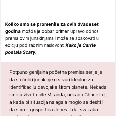
Koliko smo se promenile za ovih dvadeset
godina
možda je dobar primer upravo odnos
prema ovim junakinjama i može se spakovati u
ediciju pod radnim naslovom:
Kako je Carrie
postala Scary
.
Potpuno genijalna početna premisa serije je
da su četiri junakinje u stvari idealne za
identifikaciju devojaka širom planete. Nekada
smo u životu bile Miranda, nekada Charlotte,
a kada bi situacija nalagala moglo se desiti i
da smo – gospođica Jones. I da, svakako