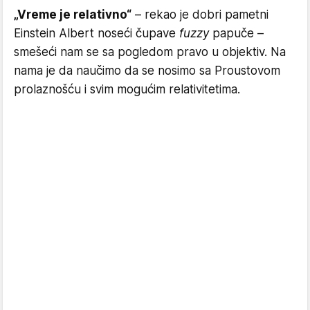
„Vreme je relativno“
– rekao je dobri pametni
Einstein Albert noseći čupave
fuzzy
papuče –
smešeći nam se sa pogledom pravo u objektiv. Na
nama je da naučimo da se nosimo sa Proustovom
prolaznošću i svim mogućim relativitetima.