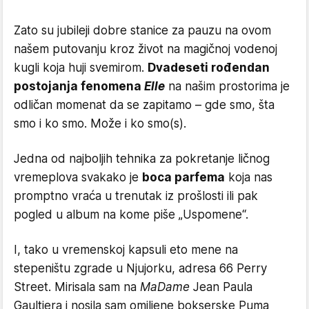
Zato su jubileji dobre stanice za pauzu na ovom
našem putovanju kroz život na magičnoj vodenoj
kugli koja huji svemirom.
Dvadeseti rođendan
postojanja fenomena
Elle
na našim prostorima je
odličan momenat da se zapitamo – gde smo, šta
smo i ko smo. Može i ko smo(s).
Jedna od najboljih tehnika za pokretanje ličnog
vremeplova svakako je
boca parfema
koja nas
promptno vraća u trenutak iz prošlosti ili pak
pogled u album na kome piše „Uspomene“.
I, tako u vremenskoj kapsuli eto mene na
stepeništu zgrade u Njujorku, adresa 66 Perry
Street. Mirisala sam na
MaDame
Jean Paula
Gaultiera i nosila sam omiljene bokserske Puma