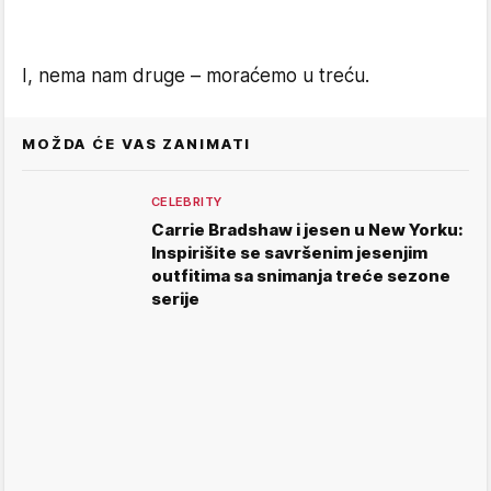
I, nema nam druge – moraćemo u treću.
MOŽDA ĆE VAS ZANIMATI
CELEBRITY
Carrie Bradshaw i jesen u New Yorku:
Inspirišite se savršenim jesenjim
outfitima sa snimanja treće sezone
serije