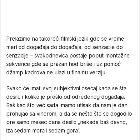
Prelazimo na takoreći filmski jezik gde se vreme
meri od događaja do događaja, od senzacije do
senzacije – svakodnevica postaje poput montažne
sekvence gde se prazan hod briše i uz pomoć
džamp kadrova ne ulazi u finalnu verziju.
Svako će imati svoj subjektivni osećaj kada se šta
desilo i koliko je prošlo od određenog događaja.
Baš kao što već sada imamo utisak da nam je dan
prohujao sa vihorom, a da se nešto što se dogodilo
pre samo mesec dana desilo „nekada baš davno,
iza sedam mora i sedam gora“.