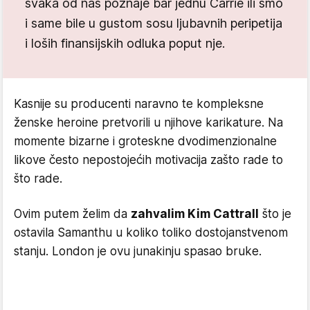
svaka od nas poznaje bar jednu Carrie ili smo
i same bile u gustom sosu ljubavnih peripetija
i loših finansijskih odluka poput nje.
Kasnije su producenti naravno te kompleksne
ženske heroine pretvorili u njihove karikature. Na
momente bizarne i groteskne dvodimenzionalne
likove često nepostojećih motivacija zašto rade to
što rade.
Ovim putem želim da
zahvalim Kim Cattrall
što je
ostavila Samanthu u koliko toliko dostojanstvenom
stanju. London je ovu junakinju spasao bruke.