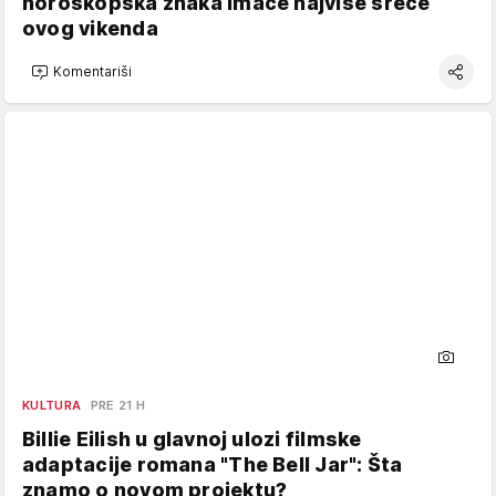
horoskopska znaka imaće najviše sreće
ovog vikenda
Komentariši
KULTURA
PRE 21 H
Billie Eilish u glavnoj ulozi filmske
adaptacije romana "The Bell Jar": Šta
znamo o novom projektu?