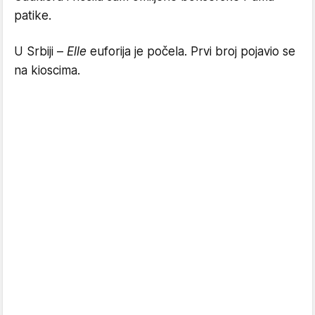
patike.
U Srbiji –
Elle
euforija je počela. Prvi broj pojavio se
na kioscima.