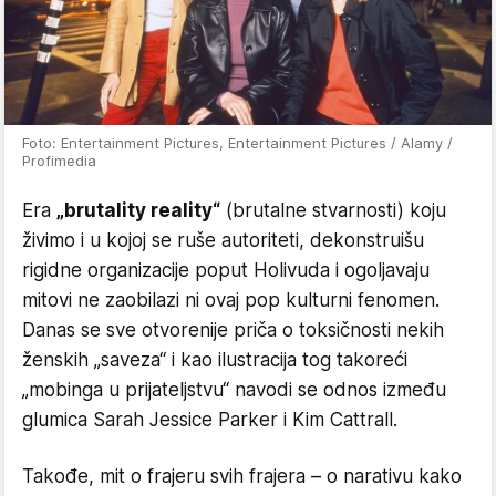
Foto: Entertainment Pictures, Entertainment Pictures / Alamy /
Profimedia
Era
„brutality reality“
(brutalne stvarnosti) koju
živimo i u kojoj se ruše autoriteti, dekonstruišu
rigidne organizacije poput Holivuda i ogoljavaju
mitovi ne zaobilazi ni ovaj pop kulturni fenomen.
Danas se sve otvorenije priča o toksičnosti nekih
ženskih „saveza“ i kao ilustracija tog takoreći
„mobinga u prijateljstvu“ navodi se odnos između
glumica Sarah Jessice Parker i Kim Cattrall.
Takođe, mit o frajeru svih frajera – o narativu kako