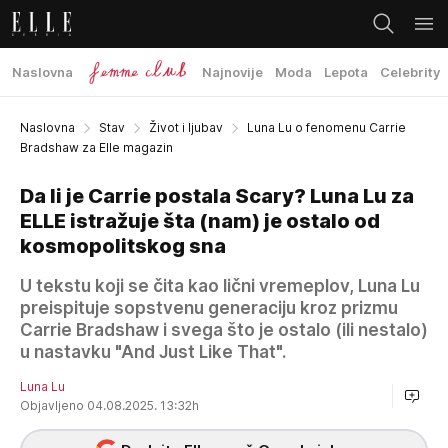
Naslovna
Najnovije
Moda
Lepota
Celebrity
Naslovna
Stav
Život i ljubav
Luna Lu o fenomenu Carrie
Bradshaw za Elle magazin
Da li je Carrie postala Scary? Luna Lu za
ELLE istražuje šta (nam) je ostalo od
kosmopolitskog sna
U tekstu koji se čita kao lični vremeplov, Luna Lu
preispituje sopstvenu generaciju kroz prizmu
Carrie Bradshaw i svega što je ostalo (ili nestalo)
u nastavku "And Just Like That".
Luna Lu
Objavljeno 04.08.2025. 13:32h