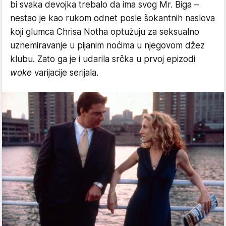
bi svaka devojka trebalo da ima svog Mr. Biga –
nestao je kao rukom odnet posle šokantnih naslova
koji glumca Chrisa Notha optužuju za seksualno
uznemiravanje u pijanim noćima u njegovom džez
klubu. Zato ga je i udarila srčka u prvoj epizodi
woke
varijacije serijala.