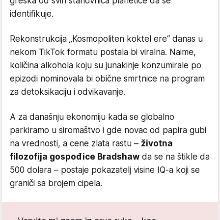
greška od svih stanovnica planetice da se
identifikuje.
Rekonstrukcija „Kosmopoliten koktel ere“ danas u
nekom TikTok formatu postala bi viralna. Naime,
količina alkohola koju su junakinje konzumirale po
epizodi nominovala bi obične smrtnice na program
za detoksikaciju i odvikavanje.
A za današnju ekonomiju kada se globalno
parkiramo u siromaštvo i gde novac od papira gubi
na vrednosti, a cene zlata rastu –
životna
filozofija gospođice Bradshaw
da se na štikle da
500 dolara – postaje pokazatelj visine IQ-a koji se
graniči sa brojem cipela.