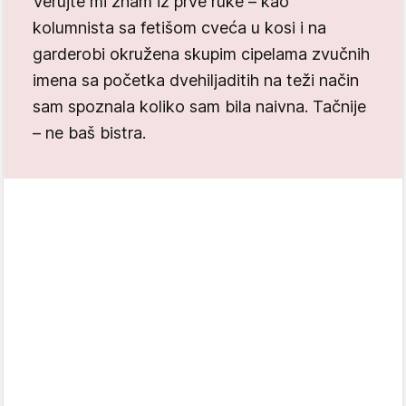
Verujte mi znam iz prve ruke – kao
kolumnista sa fetišom cveća u kosi i na
garderobi okružena skupim cipelama zvučnih
imena sa početka dvehiljaditih na teži način
sam spoznala koliko sam bila naivna. Tačnije
– ne baš bistra.