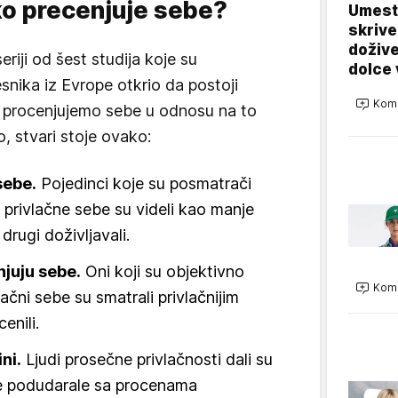
ko precenjuje sebe?
Umest
skrive
dožive
eriji od šest studija koje su
dolce 
snika iz Evrope otkrio da postoji
Kome
procenjujemo sebe u odnosu na to
, stvari stoje ovako:
sebe.
Pojedinci koje su posmatrači
 privlačne sebe su videli kao manje
drugi doživljavali.
njuju sebe.
Oni koji su objektivno
Kome
ačni sebe su smatrali privlačnijim
enili.
ini.
Ljudi prosečne privlačnosti dali su
še podudarale sa procenama