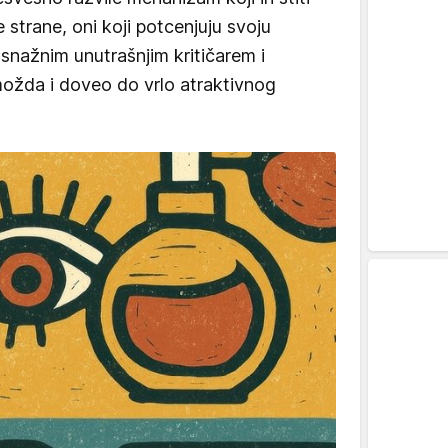
e strane, oni koji potcenjuju svoju
snažnim unutrašnjim kritičarem i
možda i doveo do vrlo atraktivnog