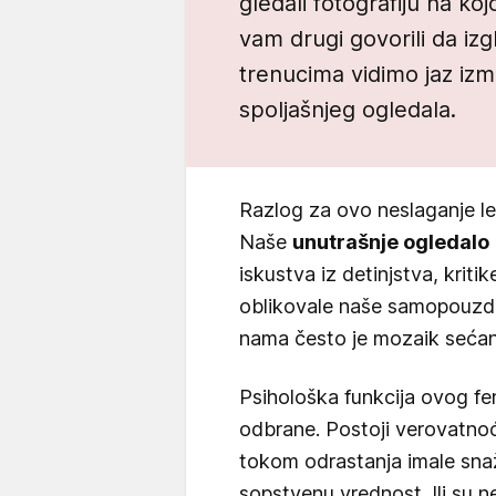
gledali fotografiju na ko
vam drugi govorili da izg
trenucima vidimo jaz iz
spoljašnjeg ogledala.
Razlog za ovo neslaganje l
Naše
unutrašnje ogledalo
iskustva iz detinjstva, kritik
oblikovale naše samopouzda
nama često je mozaik sećanja
Psihološka funkcija ovog 
odbrane. Postoji verovatno
tokom odrastanja imale snaž
sopstvenu vrednost. Ili su n