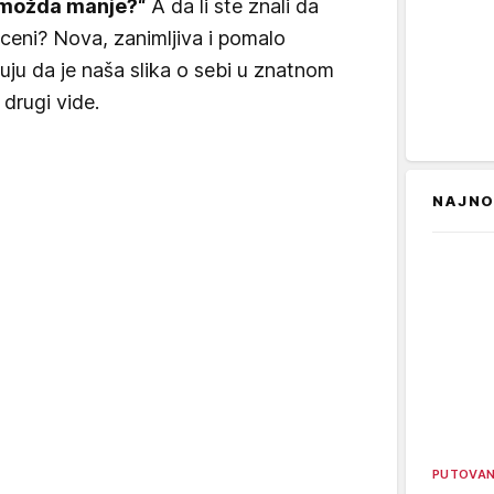
i možda manje?“
A da li ste znali da
roceni? Nova, zanimljiva i pomalo
uju da je naša slika o sebi u znatnom
drugi vide.
NAJNO
PUTOVA