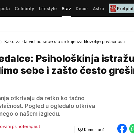
epota
Celebrity
Lifestyle
Stav
Decor
Astro
Pretplat
Kako zaista vidimo sebe šta se krije iza filozofije privlačnosti
edalce: Psihološkinja istraž
dimo sebe i zašto često greš
nja otkrivaju da retko ko tačno
vlačnost. Pogled u ogledalo otkriva
 nego o našem izgledu.
ikovani psihoterapeut
Komentariši