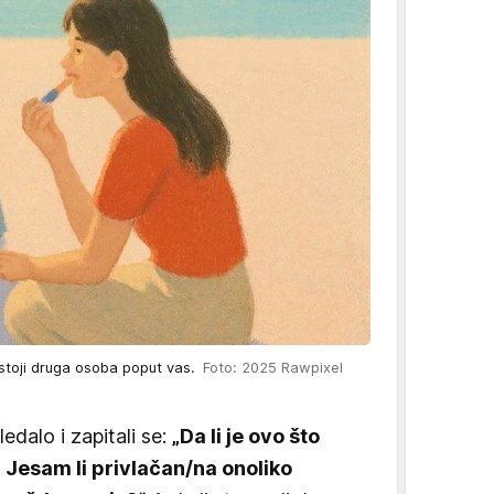
ostoji druga osoba poput vas.
Foto: 2025 Rawpixel
ledalo i zapitali se:
„Da li je ovo što
? Jesam li privlačan/na onoliko