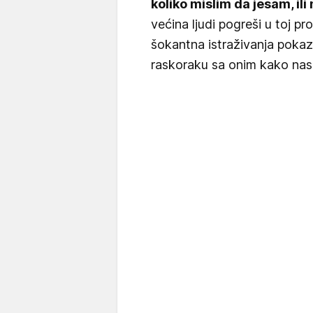
koliko mislim da jesam, il
većina ljudi pogreši u toj p
šokantna istraživanja pokaz
raskoraku sa onim kako nas 