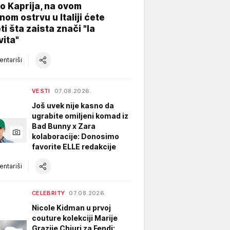
o Kaprija, na ovom
nom ostrvu u Italiji ćete
ti šta zaista znači "la
vita"
ntariši
VESTI
07.08.2026.
Još uvek nije kasno da
ugrabite omiljeni komad iz
Bad Bunny x Zara
kolaboracije: Donosimo
favorite ELLE redakcije
ntariši
CELEBRITY
07.08.2026.
Nicole Kidman u prvoj
couture kolekciji Marije
Grazije Chiuri za Fendi: