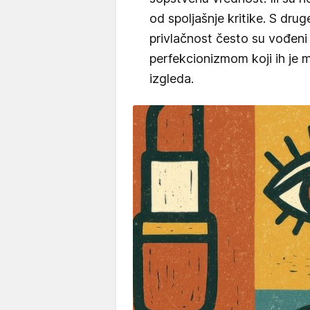
od spoljašnje kritike. S drug
privlačnost često su vođeni 
perfekcionizmom koji ih je 
izgleda.