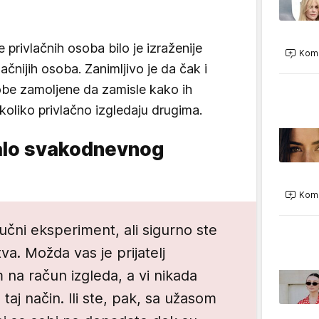
privlačnih osoba bilo je izraženije
Kome
ačnijih osoba. Zanimljivo je da čak i
obe zamoljene da zamisle kako ih
 koliko privlačno izgledaju drugima.
dalo svakodnevnog
Kome
čni eksperiment, ali sigurno ste
va. Možda vas je prijatelj
na račun izgleda, a vi nikada
a taj način. Ili ste, pak, sa užasom