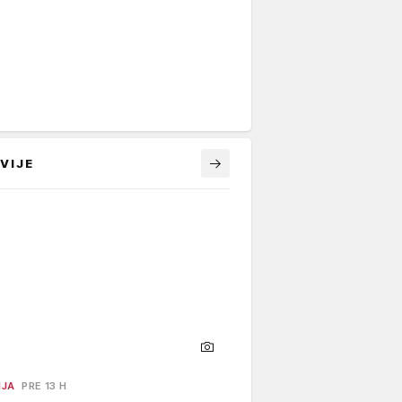
VIJE
NJA
PRE 13 H