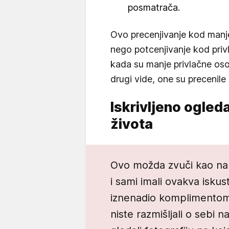
posmatrača.
Ovo precenjivanje kod manje 
nego potcenjivanje kod privl
kada su manje privlačne os
drugi vide, one su precenile
Iskrivljeno ogle
života
Ovo možda zvuči kao nau
i sami imali ovakva iskust
iznenadio komplimentom 
niste razmišljali o sebi n