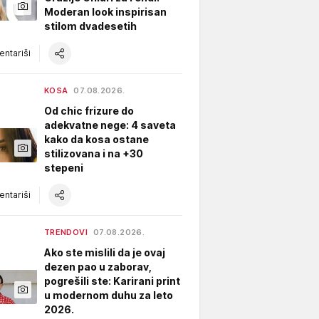
Moderan look inspirisan
stilom dvadesetih
ntariši
KOSA
07.08.2026.
Od chic frizure do
adekvatne nege: 4 saveta
kako da kosa ostane
stilizovana i na +30
stepeni
ntariši
TRENDOVI
07.08.2026.
Ako ste mislili da je ovaj
dezen pao u zaborav,
pogrešili ste: Karirani print
u modernom duhu za leto
2026.