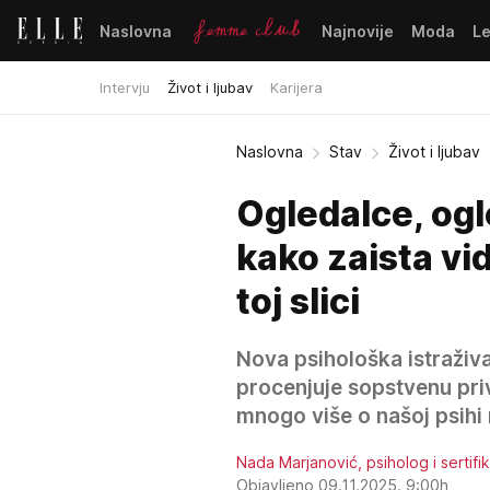
Naslovna
Najnovije
Moda
L
Intervju
Život i ljubav
Karijera
Naslovna
Stav
Život i ljubav
Ogledalce, ogl
kako zaista vi
toj slici
Nova psihološka istraživa
procenjuje sopstvenu pri
mnogo više o našoj psihi
Nada Marjanović, psiholog i sertif
Objavljeno 09.11.2025. 9:00h