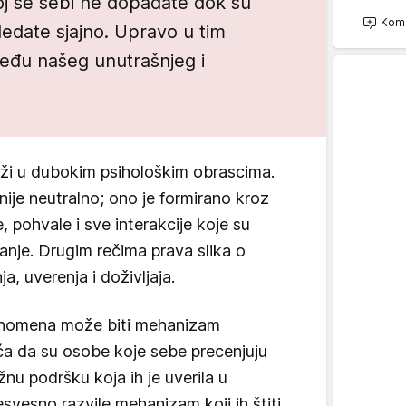
joj se sebi ne dopadate dok su
Kome
ledate sjajno. Upravo u tim
među našeg unutrašnjeg i
eži u dubokim psihološkim obrascima.
nije neutralno; ono je formirano kroz
e, pohvale i sve interakcije koje su
nje. Drugim rečima prava slika o
, uverenja i doživljaja.
fenomena može biti mehanizam
ća da su osobe koje sebe precenjuju
nu podršku koja ih je uverila u
esvesno razvile mehanizam koji ih štiti