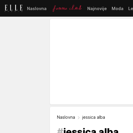
Naslovna
Najnovije
Moda
L
Naslovna
jessica alba
#
jessica alba