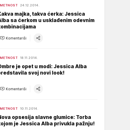
UMETNOST
24.12.2014.
Kakva majka, takva ćerka: Jessica
Alba sa ćerkom u usklađenim odevnim
kombinacijama
Komentariši
UMETNOST
18.11.2014.
Ombre je opet u modi: Jessica Alba
predstavila svoj novi look!
Komentariši
UMETNOST
10.11.2014.
Nova opsesija slavne glumice: Torba
kojom je Jessica Alba privukla pažnju!