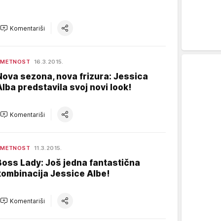
Komentariši
UMETNOST
16.3.2015.
Nova sezona, nova frizura: Jessica
Alba predstavila svoj novi look!
Komentariši
UMETNOST
11.3.2015.
Boss Lady: Još jedna fantastična
kombinacija Jessice Albe!
Komentariši