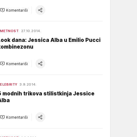
Komentariši
UMETNOST
27.10.2014.
Look dana: Jessica Alba u Emilio Pucci
kombinezonu
Komentariši
ELEBRITY
3.9.2014.
5 modnih trikova stilistkinja Jessice
Alba
Komentariši