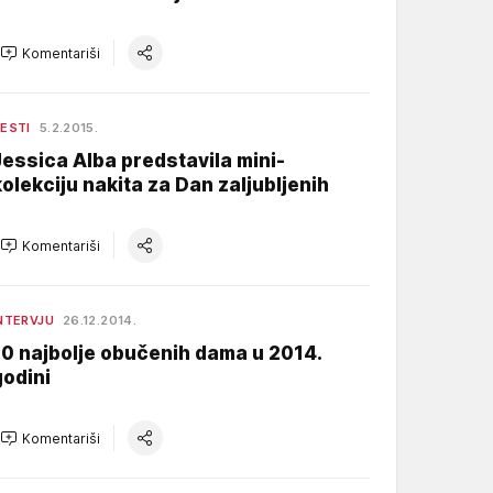
Komentariši
ESTI
5.2.2015.
Jessica Alba predstavila mini-
kolekciju nakita za Dan zaljubljenih
Komentariši
NTERVJU
26.12.2014.
10 najbolje obučenih dama u 2014.
godini
Komentariši