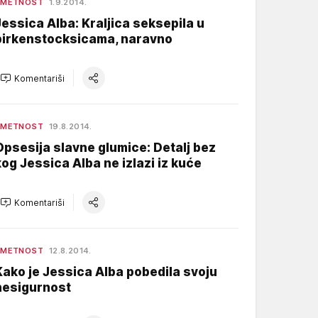
UMETNOST
1.9.2014.
Jessica Alba: Kraljica seksepila u
birkenstocksicama, naravno
Komentariši
UMETNOST
19.8.2014.
Opsesija slavne glumice: Detalj bez
kog Jessica Alba ne izlazi iz kuće
Komentariši
UMETNOST
12.8.2014.
Kako je Jessica Alba pobedila svoju
nesigurnost