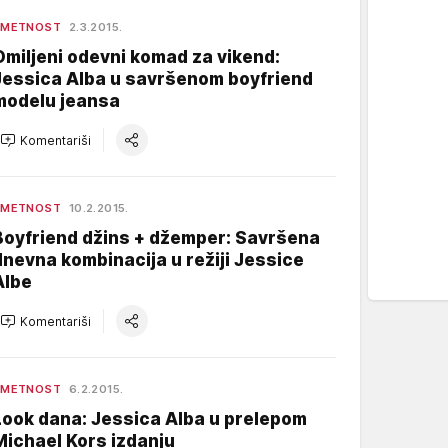
UMETNOST
2.3.2015.
Omiljeni odevni komad za vikend:
Jessica Alba u savršenom boyfriend
modelu jeansa
Komentariši
UMETNOST
10.2.2015.
Boyfriend džins + džemper: Savršena
dnevna kombinacija u režiji Jessice
Albe
Komentariši
UMETNOST
6.2.2015.
Look dana: Jessica Alba u prelepom
Michael Kors izdanju