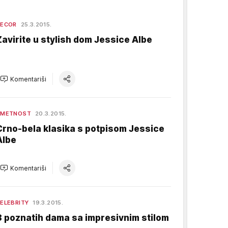
DECOR
25.3.2015.
Zavirite u stylish dom Jessice Albe
Komentariši
UMETNOST
20.3.2015.
Crno-bela klasika s potpisom Jessice
Albe
Komentariši
ELEBRITY
19.3.2015.
8 poznatih dama sa impresivnim stilom