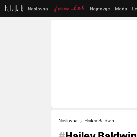
Naslovna
Najnovije
Moda
L
Naslovna
Hailey Baldwin
#
Hailey Baldwin