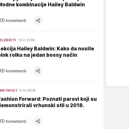
Modne kombinacije Hailey Baldwin
Komentariši
ELEBRITY
13.2.2019.
Lekcija Hailey Baldwin: Kako da nosite
pink rolku na jedan bossy način
Komentariši
UMETNOST
5.12.2018.
Fashion Forward: Poznati parovi koji su
demonstrirali vrhunski stil u 2018.
Komentariši