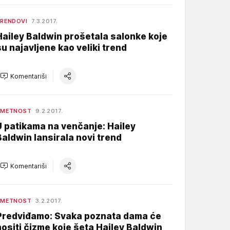
RENDOVI
7.3.2017.
Hailey Baldwin prošetala salonke koje
su najavljene kao veliki trend
Komentariši
UMETNOST
9.2.2017.
U patikama na venčanje: Hailey
Baldwin lansirala novi trend
Komentariši
UMETNOST
3.2.2017.
Predviđamo: Svaka poznata dama će
nositi čizme koje šeta Hailey Baldwin