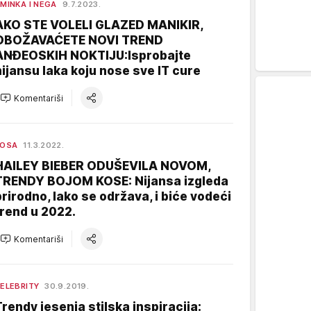
MINKA I NEGA
9.7.2023.
AKO STE VOLELI GLAZED MANIKIR,
OBOŽAVAĆETE NOVI TREND
ANĐEOSKIH NOKTIJU:Isprobajte
nijansu laka koju nose sve IT cure
Komentariši
KOSA
11.3.2022.
HAILEY BIEBER ODUŠEVILA NOVOM,
TRENDY BOJOM KOSE: Nijansa izgleda
prirodno, lako se održava, i biće vodeći
trend u 2022.
Komentariši
ELEBRITY
30.9.2019.
Trendy jesenja stilska inspiracija: