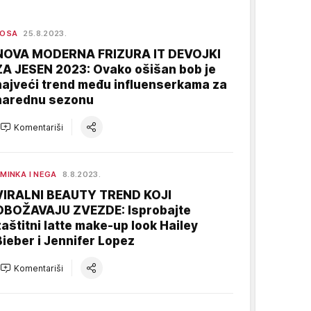
KOSA
25.8.2023.
NOVA MODERNA FRIZURA IT DEVOJKI
ZA JESEN 2023: Ovako ošišan bob je
najveći trend među influenserkama za
narednu sezonu
Komentariši
MINKA I NEGA
8.8.2023.
VIRALNI BEAUTY TREND KOJI
OBOŽAVAJU ZVEZDE: Isprobajte
zaštitni latte make-up look Hailey
Bieber i Jennifer Lopez
Komentariši