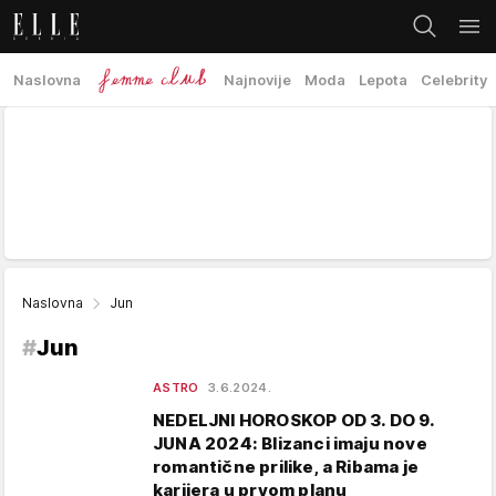
Naslovna
Najnovije
Moda
Lepota
Celebrity
Naslovna
Jun
#
Jun
ASTRO
3.6.2024.
NEDELJNI HOROSKOP OD 3. DO 9.
JUNA 2024: Blizanci imaju nove
romantične prilike, a Ribama je
karijera u prvom planu