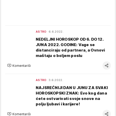
ASTRO
6.6.2022.
NEDELJNI HOROSKOP OD 6. DO 12.
JUNA 2022. GODINE: Vage se
distanciraju od partnera, a Ovnovi
maštaju o boljem poslu
Komentariši
ASTRO
3.6.2022.
NAJSREĆNIJI DAN U JUNU ZA SVAKI
HOROSKOPSKI ZNAK: Evo kog dana
ćete ostvarivati svoje snove na
polju ljubavi i karijere!
Komentariši