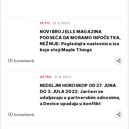
VESTI
22.5.2023.
NOVI BROJ ELLE MAGAZINA
PODSEĆA DA MORAMO ISPOČETKA,
NEŽNIJE: Pogledajte naslovnicu iza
koje stoji Maple Things
Komentariši
ASTRO
27.6.2022.
NEDELJNI HOROSKOP OD 27. JUNA
DO 3. JULA 2022: Jarčevi se
udaljavaju u partnerskim odnosima,
a Device upadaju u konflikt
Komentariši