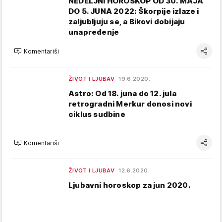
NEDELJNI HOROSKOP OD 30. MAJA
DO 5. JUNA 2022: Škorpije izlaze i
zaljubljuju se, a Bikovi dobijaju
unapređenje
Komentariši
ŽIVOT I LJUBAV
19.6.2020.
Astro: Od 18. juna do 12. jula
retrogradni Merkur donosi novi
ciklus sudbine
Komentariši
ŽIVOT I LJUBAV
12.6.2020.
Ljubavni horoskop za jun 2020.