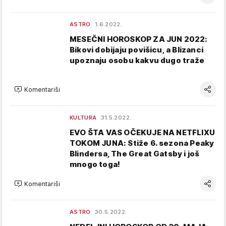
ASTRO
1.6.2022.
MESEČNI HOROSKOP ZA JUN 2022:
Bikovi dobijaju povišicu, a Blizanci
upoznaju osobu kakvu dugo traže
Komentariši
KULTURA
31.5.2022.
EVO ŠTA VAS OČEKUJE NA NETFLIXU
TOKOM JUNA: Stiže 6. sezona Peaky
Blindersa, The Great Gatsby i još
mnogo toga!
Komentariši
ASTRO
30.5.2022.