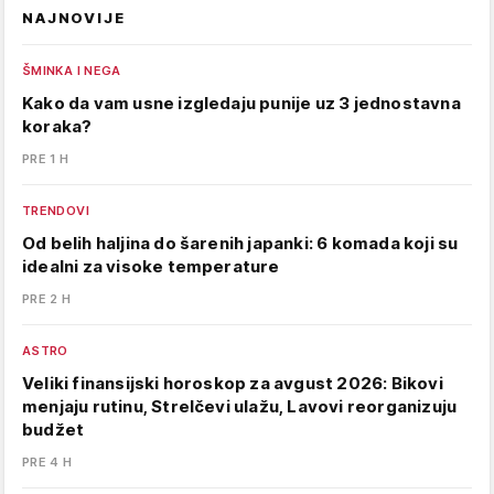
NAJNOVIJE
ŠMINKA I NEGA
Kako da vam usne izgledaju punije uz 3 jednostavna
koraka?
PRE 1 H
TRENDOVI
Od belih haljina do šarenih japanki: 6 komada koji su
idealni za visoke temperature
PRE 2 H
ASTRO
Veliki finansijski horoskop za avgust 2026: Bikovi
menjaju rutinu, Strelčevi ulažu, Lavovi reorganizuju
budžet
PRE 4 H