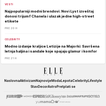
VESTI
Najpopularniji modni brendovi: Novi Lyst izveštaj
donosi trijumf Chanela i ulazak jedne high-street
etikete
PRE 20 H
CELEBRITY
Modno izdanje kraljice Letizije na Majorki: Savršena
letnja haljina i sandale koje spajaju glamur i komfor
PRE 21 H
Elle
Naslovna
Aktivizam
Najnovije
Moda
Lepota
Celebrity
Lifestyle
Stav
Decor
Astro
Pretplati se