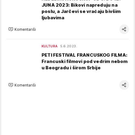
JUNA 2023: Bikovi napreduju na
poslu, a Jarčevi se vraćaju bivšim
ljubavima
Komentariši
KULTURA
5.6.2023.
PETI FESTIVAL FRANCUSKOG FILMA:
Francuski filmovi pod vedrim nebom
u Beogradu i širom Srbije
Komentariši