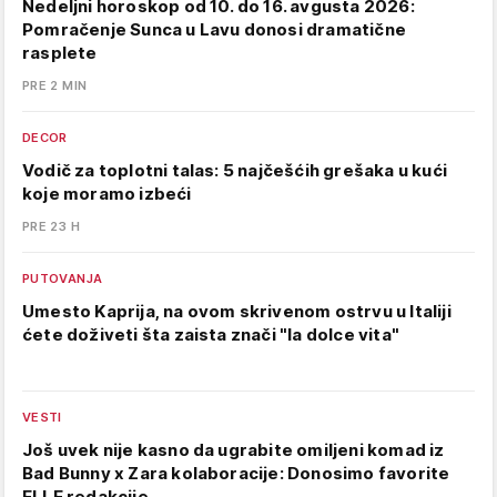
Nedeljni horoskop od 10. do 16. avgusta 2026:
Pomračenje Sunca u Lavu donosi dramatične
rasplete
PRE 2 MIN
DECOR
Vodič za toplotni talas: 5 najčešćih grešaka u kući
koje moramo izbeći
PRE 23 H
PUTOVANJA
Umesto Kaprija, na ovom skrivenom ostrvu u Italiji
ćete doživeti šta zaista znači "la dolce vita"
VESTI
Još uvek nije kasno da ugrabite omiljeni komad iz
Bad Bunny x Zara kolaboracije: Donosimo favorite
ELLE redakcije