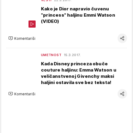
VESTI
22.3.2017.
Kako je Dior napravio čuvenu
"princess" haljinu Emmi Watson
(VIDEO)
Komentariši
UMETNOST
15.3.2017.
Kada Disney princeza obuče
couture haljinu: Emma Watson u
veličanstvenoj Givenchy maksi
haljini ostavila sve bez teksta!
Komentariši