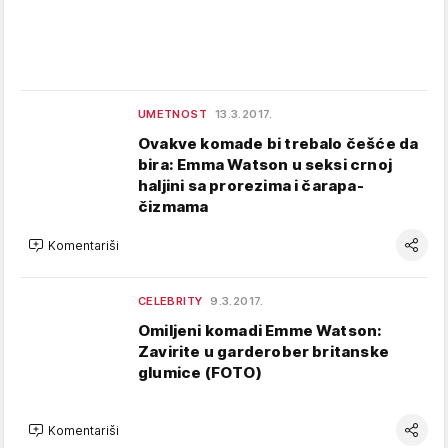
UMETNOST
13.3.2017.
Ovakve komade bi trebalo češće da
bira: Emma Watson u seksi crnoj
haljini sa prorezima i čarapa-
čizmama
Komentariši
CELEBRITY
9.3.2017.
Omiljeni komadi Emme Watson:
Zavirite u garderober britanske
glumice (FOTO)
Komentariši