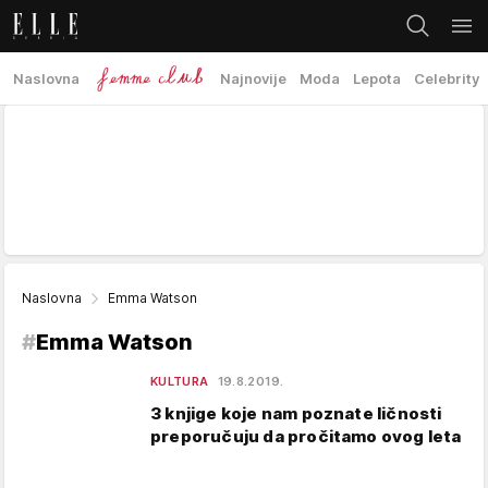
Naslovna
Najnovije
Moda
Lepota
Celebrity
Naslovna
Emma Watson
#
Emma Watson
KULTURA
19.8.2019.
3 knjige koje nam poznate ličnosti
preporučuju da pročitamo ovog leta