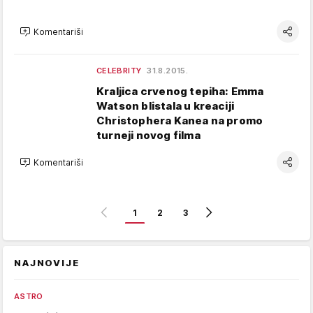
Komentariši
CELEBRITY
31.8.2015.
Kraljica crvenog tepiha: Emma
Watson blistala u kreaciji
Christophera Kanea na promo
turneji novog filma
Komentariši
1
2
3
NAJNOVIJE
ASTRO