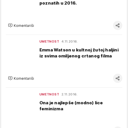
poznatih u 2016.
Komentariši
UMETNOST
4.11.2016.
Emma Watson u kultnoj žutoj haljini
iz svima omiljenog crtanog filma
Komentariši
UMETNOST
2.11.2016.
Ona je najlepše (modno) lice
feminizma