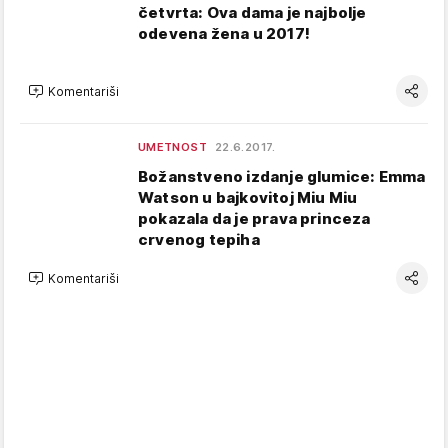
četvrta: Ova dama je najbolje
odevena žena u 2017!
Komentariši
UMETNOST
22.6.2017.
Božanstveno izdanje glumice: Emma
Watson u bajkovitoj Miu Miu
pokazala da je prava princeza
crvenog tepiha
Komentariši