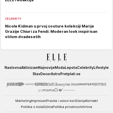
CELEBRITY
Nicole Kidman u prvoj couture kolekciji Marije
Grazije Chiuri za Fendi: Moderan look inspirisan
stilom dvadesetih
Elle
Naslovna
Aktivizam
Najnovije
Moda
Lepota
Celebrity
Lifestyle
Stav
Decor
Astro
Pretplati se
Marketing
Impresum
Pravila i uslovi korišćenja
Kontakt
Politika o kolačićima
Politika privatnosti
Arhiva