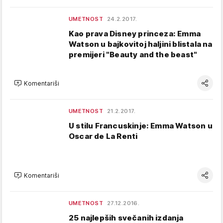
UMETNOST
24.2.2017.
Kao prava Disney princeza: Emma
Watson u bajkovitoj haljini blistala na
premijeri "Beauty and the beast"
Komentariši
UMETNOST
21.2.2017.
U stilu Francuskinje: Emma Watson u
Oscar de La Renti
Komentariši
UMETNOST
27.12.2016.
25 najlepših svečanih izdanja