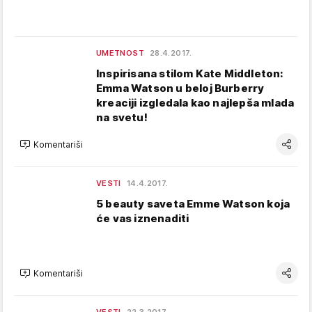
UMETNOST
28.4.2017.
Inspirisana stilom Kate Middleton:
Emma Watson u beloj Burberry
kreaciji izgledala kao najlepša mlada
na svetu!
Komentariši
VESTI
14.4.2017.
5 beauty saveta Emme Watson koja
će vas iznenaditi
Komentariši