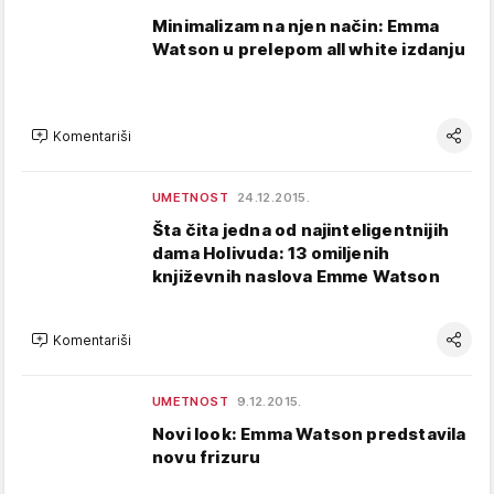
Minimalizam na njen način: Emma
Watson u prelepom all white izdanju
Komentariši
UMETNOST
24.12.2015.
Šta čita jedna od najinteligentnijih
dama Holivuda: 13 omiljenih
književnih naslova Emme Watson
Komentariši
UMETNOST
9.12.2015.
Novi look: Emma Watson predstavila
novu frizuru