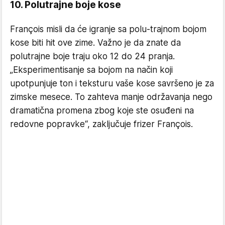
10. Polutrajne boje kose
François misli da će igranje sa polu-trajnom bojom
kose biti hit ove zime. Važno je da znate da
polutrajne boje traju oko 12 do 24 pranja.
„Eksperimentisanje sa bojom na način koji
upotpunjuje ton i teksturu vaše kose savršeno je za
zimske mesece. To zahteva manje održavanja nego
dramatična promena zbog koje ste osuđeni na
redovne popravke“, zaključuje frizer François.