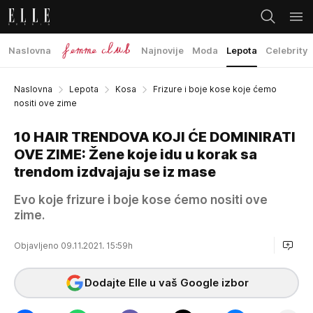
Naslovna
Najnovije
Moda
Lepota
Celebrity
Naslovna
Lepota
Kosa
Frizure i boje kose koje ćemo
nositi ove zime
10 HAIR TRENDOVA KOJI ĆE DOMINIRATI
OVE ZIME: Žene koje idu u korak sa
trendom izdvajaju se iz mase
Evo koje frizure i boje kose ćemo nositi ove
zime.
Objavljeno 09.11.2021. 15:59h
Dodajte Elle u vaš Google izbor