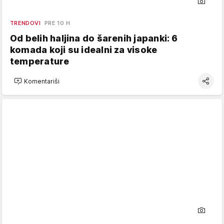
TRENDOVI
PRE 10 H
Od belih haljina do šarenih japanki: 6
komada koji su idealni za visoke
temperature
Komentariši