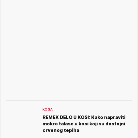
KOSA
REMEK DELO U KOSI: Kako napraviti
mokre talase u kosi koji su dostojni
crvenog tepiha