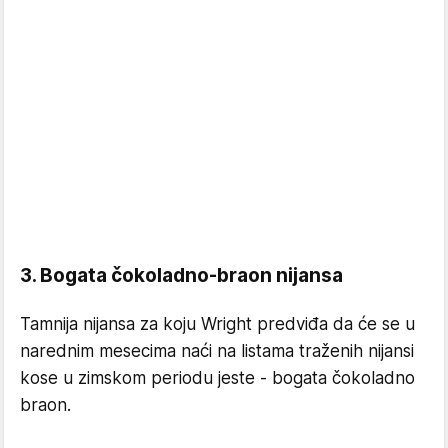
3. Bogata čokoladno-braon nijansa
Tamnija nijansa za koju Wright predviđa da će se u
narednim mesecima naći na listama traženih nijansi
kose u zimskom periodu jeste - bogata čokoladno
braon.