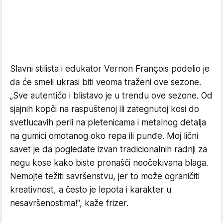
Slavni stilista i edukator Vernon François podelio je
da će smeli ukrasi biti veoma traženi ove sezone.
„Sve autentičo i blistavo je u trendu ove sezone. Od
sjajnih kopči na raspuštenoj ili zategnutoj kosi do
svetlucavih perli na pletenicama i metalnog detalja
na gumici omotanog oko repa ili punđe. Moj lični
savet je da pogledate izvan tradicionalnih radnji za
negu kose kako biste pronašči neočekivana blaga.
Nemojte težiti savršenstvu, jer to može ograničiti
kreativnost, a često je lepota i karakter u
nesavršenostima!", kaže frizer.