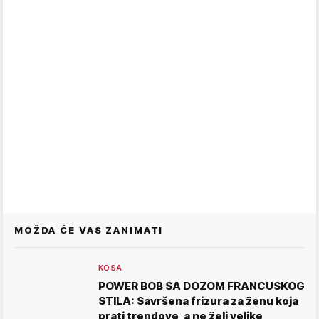
MOŽDA ĆE VAS ZANIMATI
KOSA
POWER BOB SA DOZOM FRANCUSKOG
STILA: Savršena frizura za ženu koja
prati trendove, a ne želi velike