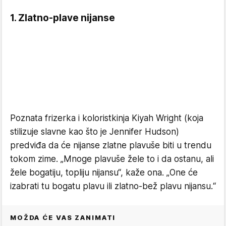
1. Zlatno-plave nijanse
Poznata frizerka i koloristkinja Kiyah Wright (koja
stilizuje slavne kao što je Jennifer Hudson)
predviđa da će nijanse zlatne plavuše biti u trendu
tokom zime. „Mnoge plavuše žele to i da ostanu, ali
žele bogatiju, topliju nijansu“, kaže ona. „One će
izabrati tu bogatu plavu ili zlatno-bež plavu nijansu.“
MOŽDA ĆE VAS ZANIMATI