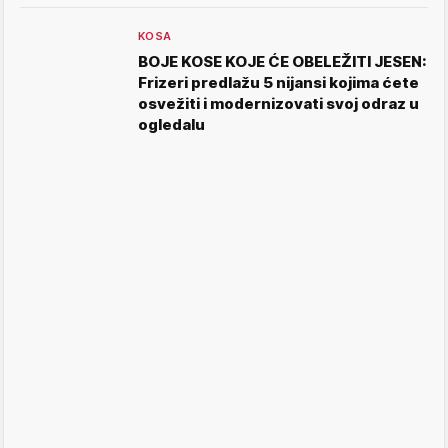
KOSA
BOJE KOSE KOJE ĆE OBELEŽITI JESEN:
Frizeri predlažu 5 nijansi kojima ćete
osvežiti i modernizovati svoj odraz u
ogledalu