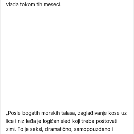
vlada tokom tih meseci.
„Posle bogatih morskih talasa, zaglađivanje kose uz
lice i niz leđa je logičan sled koji treba poštovati
zimi. To je seksi, dramatično, samopouzdano i