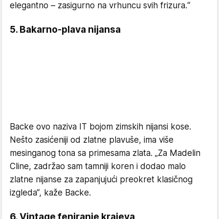
elegantno – zasigurno na vrhuncu svih frizura.“
5. Bakarno-plava nijansa
Backe ovo naziva IT bojom zimskih nijansi kose.
Nešto zasićeniji od zlatne plavuše, ima više
mesinganog tona sa primesama zlata. „Za Madelin
Cline, zadržao sam tamniji koren i dodao malo
zlatne nijanse za zapanjujući preokret klasičnog
izgleda“, kaže Backe.
6. Vintage feniranje krajeva