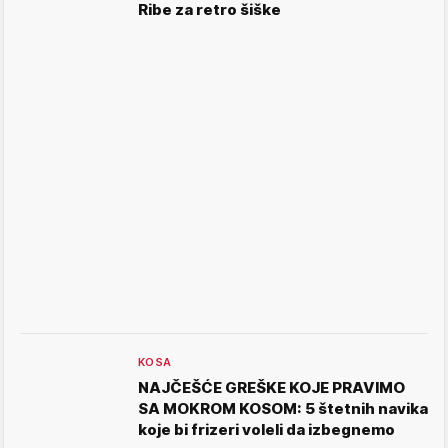
Ribe za retro šiške
KOSA
NAJČEŠĆE GREŠKE KOJE PRAVIMO
SA MOKROM KOSOM: 5 štetnih navika
koje bi frizeri voleli da izbegnemo