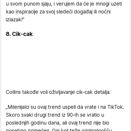
u svom punom sjaju, i verujem da će je mnogi uzeti
kao inspiracije za svoj sledeći događaj ili noćni
izlazak!"
8. Cik-cak
Collins takođe voli oživljavanje cik-cak detalja.
„Milenijalci su ovaj trend uspeli da vrate i na TikTok.
Skoro svaki drugi trend iz 90-ih se vratio u
poslednjih godinu dana, ali ovaj trend nije bio
posebno primećen. Oni koji teže originalnošću