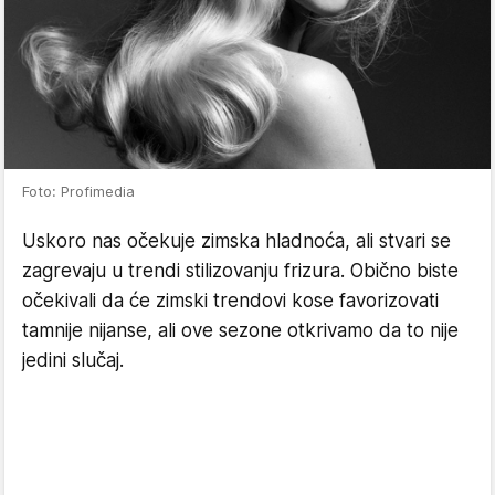
Foto: Profimedia
Uskoro nas očekuje zimska hladnoća, ali stvari se
zagrevaju u trendi stilizovanju frizura. Obično biste
očekivali da će zimski trendovi kose favorizovati
tamnije nijanse, ali ove sezone otkrivamo da to nije
jedini slučaj.