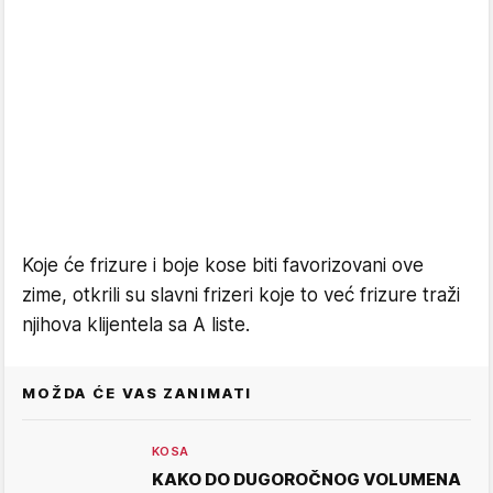
Koje će frizure i boje kose biti favorizovani ove
zime, otkrili su slavni frizeri koje to već frizure traži
njihova klijentela sa A liste.
MOŽDA ĆE VAS ZANIMATI
KOSA
KAKO DO DUGOROČNOG VOLUMENA