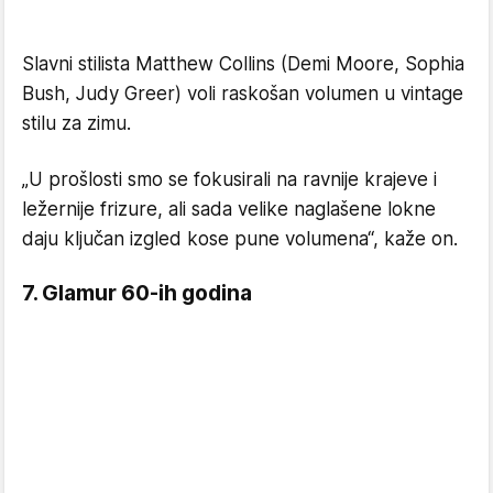
Slavni stilista Matthew Collins (Demi Moore, Sophia
Bush, Judy Greer) voli raskošan volumen u vintage
stilu za zimu.
„U prošlosti smo se fokusirali na ravnije krajeve i
ležernije frizure, ali sada velike naglašene lokne
daju ključan izgled kose pune volumena“, kaže on.
7. Glamur 60-ih godina