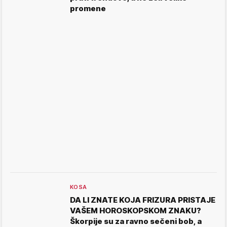
promene
KOSA
DA LI ZNATE KOJA FRIZURA PRISTAJE
VAŠEM HOROSKOPSKOM ZNAKU?
Škorpije su za ravno sečeni bob, a