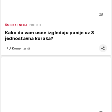
ŠMINKA I NEGA
PRE 9 H
Kako da vam usne izgledaju punije uz 3
jednostavna koraka?
Komentariši