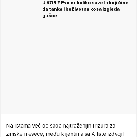
U KOSI? Evo nekoliko saveta koji čine
da tanka i beživotna kosa izgleda
gušće
Na listama već do sada najtraženijih frizura za
zimske mesece, među klijentima sa A liste izdvojili