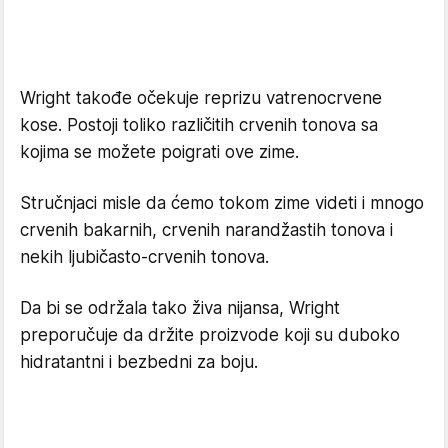
Wright takođe očekuje reprizu vatrenocrvene
kose. Postoji toliko različitih crvenih tonova sa
kojima se možete poigrati ove zime.
Stručnjaci misle da ćemo tokom zime videti i mnogo
crvenih bakarnih, crvenih narandžastih tonova i
nekih ljubičasto-crvenih tonova.
Da bi se održala tako živa nijansa, Wright
preporučuje da držite proizvode koji su duboko
hidratantni i bezbedni za boju.