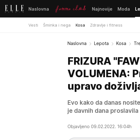
Naslovna
Najnovije
Moda
L
Vesti
Šminka i nega
Kosa
Zdravlje i fitness
Naslovna
Lepota
Kosa
Tr
FRIZURA "FAW
VOLUMENA: Pro
upravo doživlj
Evo kako da danas nosite 
je davnih dana proslavila
Objavljeno 09.02.2022. 16:04h