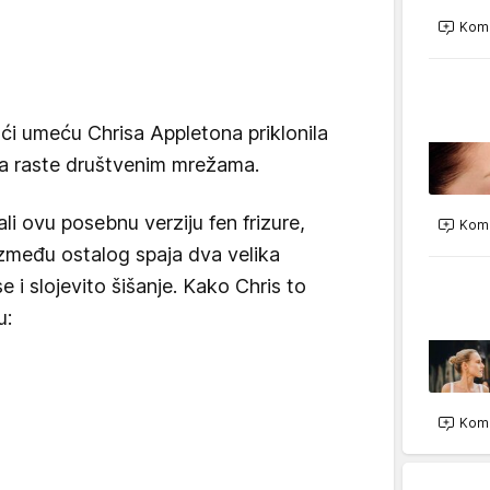
Kome
ući umeću Chrisa Appletona priklonila
lja raste društvenim mrežama.
li ovu posebnu verziju fen frizure,
Kome
 između ostalog spaja dva velika
 i slojevito šišanje. Kako Chris to
u:
Kome