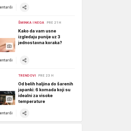
ntariši
ŠMINKA I NEGA
PRE 21 H
Kako da vam usne
izgledaju punije uz 3
jednostavna koraka?
ntariši
TRENDOVI
PRE 23 H
Od belih haljina do šarenih
japanki: 6 komada koji su
idealni za visoke
temperature
ntariši