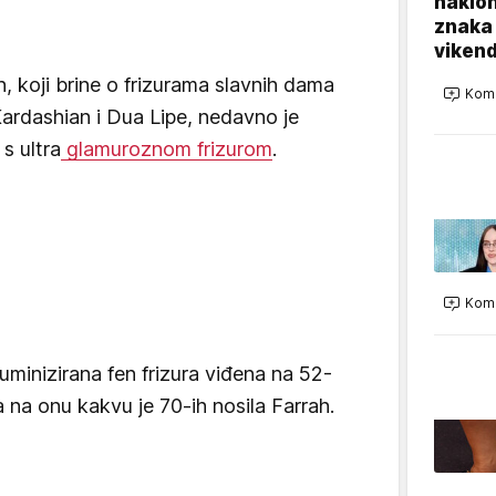
naklo
znaka
viken
n, koji brine o frizurama slavnih dama
Kome
ardashian i Dua Lipe, nedavno je
s ultra
glamuroznom frizurom
.
Kome
uminizirana fen frizura viđena na 52-
a na onu kakvu je 70-ih nosila Farrah.