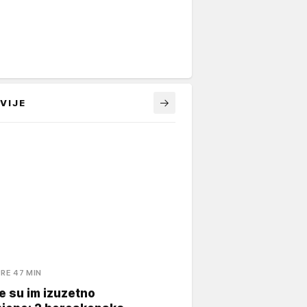
VIJE
PRE 47 MIN
 su im izuzetno