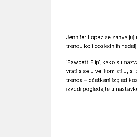
Jennifer Lopez se zahvaljuj
trendu koji poslednjih nede
‘Fawcett Flip’, kako su nazva
vratila se u velikom stilu, a
trenda – očetkani izgled kose
izvodi pogledajte u nastavk