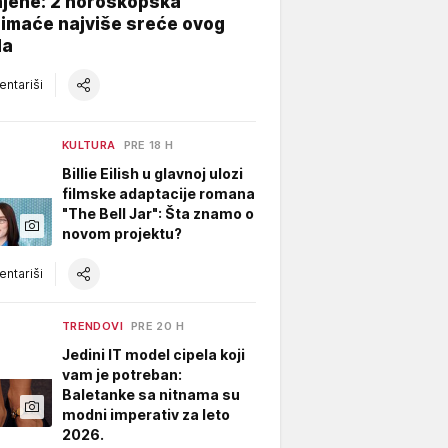
njene: 2 horoskopska
 imaće najviše sreće ovog
da
ntariši
KULTURA
PRE 18 H
Billie Eilish u glavnoj ulozi
filmske adaptacije romana
"The Bell Jar": Šta znamo o
novom projektu?
ntariši
TRENDOVI
PRE 20 H
Jedini IT model cipela koji
vam je potreban:
Baletanke sa nitnama su
modni imperativ za leto
2026.