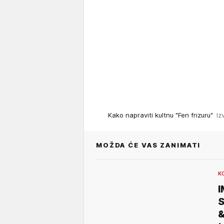
Kako napraviti kultnu "Fen frizuru"
Iz
MOŽDA ĆE VAS ZANIMATI
K
S
&