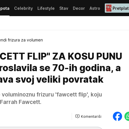
epota
Celebrity
Lifestyle
Stav
Decor
Astro
Pretplat
endi frizura za volumen
CETT FLIP" ZA KOSU PUNU
slavila se 70-ih godina, a
ava svoj veliki povratak
voluminoznu frizuru 'fawcett flip', koju
 Farrah Fawcett.
Komentariši