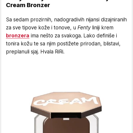
Cream Bronzer
Sa sedam prozirnih, nadogradivih nijansi dizajniranih
za sve tipove kože i tonove, u
Fenty
liniji krem
bronzera
ima nešto za svakoga. Lako definiše i
tonira kožu te sa njim postižete prirodan, blistavi,
preplanuli sjaj. Hvala RiRi.