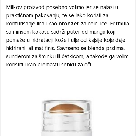
Milkov proizvod posebno volimo jer se nalazi u
praktičnom pakovanju, te se lako koristi za
konturisanje lica i kao
bronzer
za celo lice. Formula
sa mirisom kokosa sadrži puter od manga koji
pomaže u hidrataciji kože i ulje od kajsije koje daje
hidrirani, ali mat finiš. Savršeno se blenda prstima,
sunđerom za šminku ili četkicom, a takođe ga volim
koristiti i kao kremastu senku za oči.