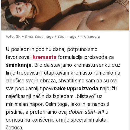
Foto: SKIMS via Bestimage / Bestimage / Profimedia
U poslednjih godinu dana, potpuno smo
favorizovali
kremaste
formulacije proizvoda za
šminkanje
. Bilo da stavljamo kremastu senku duž
linije trepavica ili utapkavam kremasto rumenilo na
jabučice svojih obraza, shvatili smo sam da su ovi
sve popularniji tipovi
make up
proizvoda
najbrži i
najefikasniji način da izgledam „blistavo“ uz
minimalan napor. Osim toga, lako ih je nanositi
prstima, a preferiramo ovaj
dobar-stari-stil
u
odnosu na korišćenje armije specijalnih alata i
četkica.