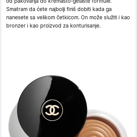
od pakovanja do kremasto-gelaste formule.
Smatram da ćete najbolji finiš dobiti kada ga
nanesete sa velikom četkicom. On može služiti i kao
bronzer i kao proizvod za konturisanje.