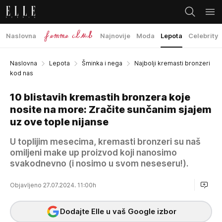
Naslovna
Najnovije
Moda
Lepota
Celebrity
Naslovna
Lepota
Šminka i nega
Najbolji kremasti bronzeri
kod nas
10 blistavih kremastih bronzera koje
nosite na more: Zračite sunčanim sjajem
uz ove tople nijanse
U toplijim mesecima, kremasti bronzeri su naš
omiljeni make up proizvod koji nanosimo
svakodnevno (i nosimo u svom neseseru!).
Objavljeno 27.07.2024. 11:00h
Dodajte Elle u vaš Google izbor