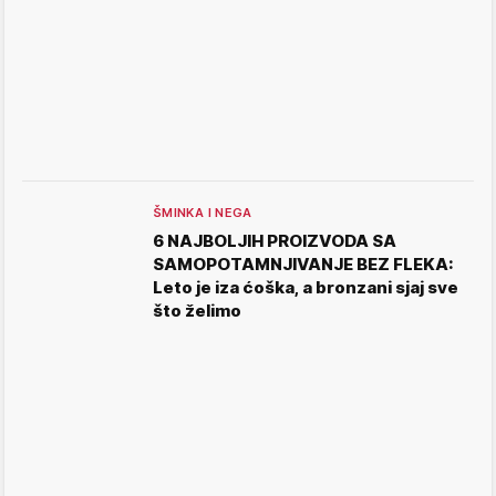
ŠMINKA I NEGA
6 NAJBOLJIH PROIZVODA SA
SAMOPOTAMNJIVANJE BEZ FLEKA:
Leto je iza ćoška, a bronzani sjaj sve
što želimo