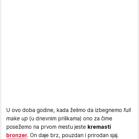
U ovo doba godine, kada želimo da izbegnemo
full
make up
(u dnevnim prilikama) ono za čime
posežemo na prvom mestu jeste
kremasti
bronzer
. On daje brz, pouzdan i prirodan sjaj.