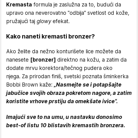
Kremasta
formula je zaslužna za to, budući da
upravo ona neverovatno "odbija" svetlost od kože,
pružajući taj
glowy
efekat.
Kako naneti kremasti bronzer?
Ako želite da nežno konturišete lice možete da
nanesete
[bronzer]
direktno na kožu, a zatim da
dodate mrvu korektora/tečnog pudera oko
njega. Za prirodan finiš, svetski poznata šminkerka
Bobbi Brown kaže:
„
N
asmejte se i potapšajte
jabučice svojih obraza pokretom nagore, a zatim
koristite vrhove prstiju da omekšate ivice“.
Imajući sve to na umu, u nastavku donosimo
best-of listu 10 blistavih kremastih bronzera.