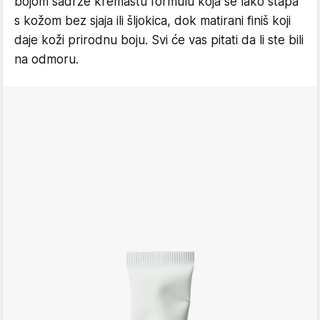
bojom sadrže kremastu formulu koja se lako stapa
s kožom bez sjaja ili šljokica, dok matirani finiš koji
daje koži prirodnu boju. Svi će vas pitati da li ste bili
na odmoru.