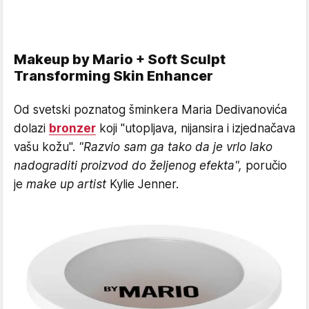
Makeup by Mario + Soft Sculpt
Transforming Skin Enhancer
Od svetski poznatog šminkera Maria Dedivanovića
dolazi
bronzer
koji "utopljava, nijansira i izjednačava
vašu kožu".
"Razvio sam ga tako da je vrlo lako
nadograditi proizvod do željenog efekta",
poručio
je
make up artist
Kylie Jenner.