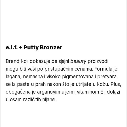
e.l.f. + Putty Bronzer
Brend koji dokazuje da sjajni
beauty
proizvodi
mogu biti vaši po pristupačnim cenama. Formula je
lagana, nemasna i visoko pigmentovana i pretvara
se iz paste u prah nakon što je utrljate u kožu. Plus,
obogaćena je arganovim uljem i vitaminom E i dolazi
u osam različitih nijansi.