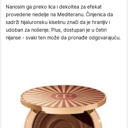
Nanosim ga preko lica i dekoltea za efekat
provedene nedelje na Mediteranu. Činjenica da
sadrži hijaluronsku kiselinu znači da je hranljiv i
udoban za nošenje. Plus, dostupan je u četiri
nijanse - svaki ten može da pronađe odgovarajuću.