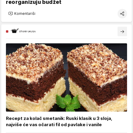
reorganizuju budžet
Komentariši
Recept za kolač smetanik: Ruski klasik u 3 sloja,
najviše će vas očarati fil od pavlake i vanile