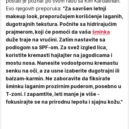
postao je poznat po svom radu sa Kim Kardashian.
Evo njegovih preporuka:
"Za savršen letnji
makeup look, preporučujem korišćenje laganih,
dugotrajnih tekstura. Počnite sa hidrirajućim
prajmerom, koji će pomoći da vaša
šminka
duže traje na vrućini. Zatim nastavite sa
podlogom sa SPF-om. Za svež izgled lica,
koristite kremasti hajlajter na jagodicama i
mostu nosa. Nanesite vodootpornu kremastu
senku na oči, a za usne izaberite dugotrajni ili
balzam-karmin. Ne zaboravite da fiksirate
šminku laganim prozirnim puderom, posebno u
T-zoni. I zapamtite, leti manje je više -
fokusirajte se na prirodnu lepotu i sjajnu kožu."