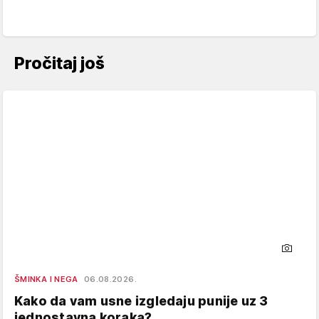
Pročitaj još
ŠMINKA I NEGA
06.08.2026.
Kako da vam usne izgledaju punije uz 3
jednostavna koraka?