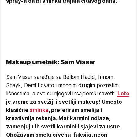
spray-a da bi šminka trajala čitavog dana."
Makeup umetnik: Sam Visser
Sam Visser sarađuje sa Bellom Hadid, Irinom
Shayk, Demi Lovato i mnogim drugim poznatim
ličnostima, a ovo su njegovi insajderski saveti:
"
Leto
je vreme za svežiji i svetliji makeup! Umesto
klasične
šminke
, preferiram smelija i
kreativnija rešenja. Mat karmini odlaze,
zamenjuju ih svetli karmini i sjajevi za usne.
Obožavam smelu crvenu, fuksija, neon