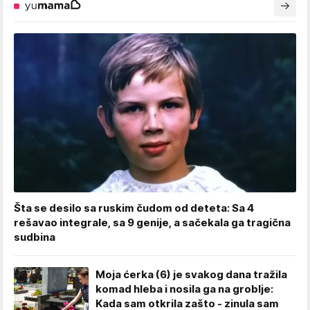
Šta se desilo sa ruskim čudom od deteta: Sa 4
rešavao integrale, sa 9 genije, a sačekala ga tragična
sudbina
Moja ćerka (6) je svakog dana tražila
komad hleba i nosila ga na groblje:
Kada sam otkrila zašto - zinula sam