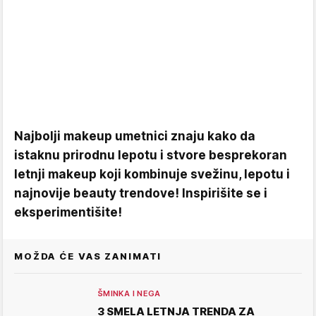
Najbolji makeup umetnici znaju kako da
istaknu prirodnu lepotu i stvore besprekoran
letnji makeup koji kombinuje svežinu, lepotu i
najnovije beauty trendove! Inspirišite se i
eksperimentišite!
MOŽDA ĆE VAS ZANIMATI
ŠMINKA I NEGA
3 SMELA LETNJA TRENDA ZA