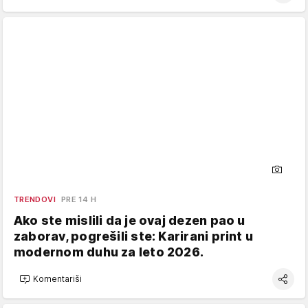
TRENDOVI
PRE 14 H
Ako ste mislili da je ovaj dezen pao u
zaborav, pogrešili ste: Karirani print u
modernom duhu za leto 2026.
Komentariši