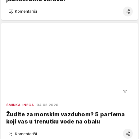
Komentariši
ŠMINKA I NEGA
04.08.2026.
Žudite za morskim vazduhom? 5 parfema
koji vas u trenutku vode na obalu
Komentariši