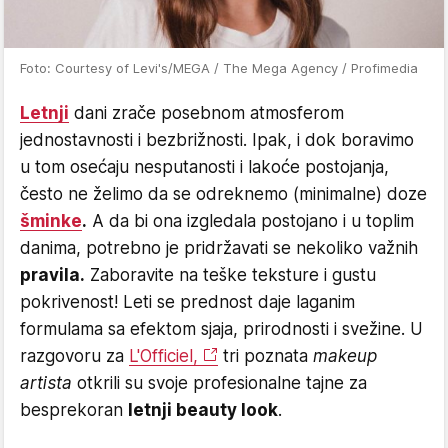
Foto: Courtesy of Levi's/MEGA / The Mega Agency / Profimedia
Letnji
dani zrače posebnom atmosferom
jednostavnosti i bezbrižnosti. Ipak, i dok boravimo
u tom osećaju nesputanosti i lakoće postojanja,
često ne želimo da se odreknemo (minimalne) doze
šminke
.
A da bi ona izgledala postojano i u toplim
danima, potrebno je pridržavati se nekoliko važnih
pravila.
Zaboravite na teške teksture i gustu
pokrivenost! Leti se prednost daje laganim
formulama sa efektom sjaja, prirodnosti i svežine. U
razgovoru za
L'Officiel,
tri poznata
makeup
artista
otkrili su svoje profesionalne tajne za
besprekoran
letnji beauty look
.