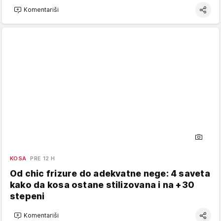
Komentariši
KOSA
PRE 12 H
Od chic frizure do adekvatne nege: 4 saveta
kako da kosa ostane stilizovana i na +30
stepeni
Komentariši