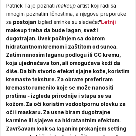
Patrick Ta je poznati
makeup
artist koji radi sa
mnogim poznatim ličnostima, a njegove preporuke
za
postojan
izgled šminke su sledeće:
"
Letnji
makeup treba da bude lagan, svež i
dugotrajan. Uvek počinjem sa dobrom
hidratantnom kremom i zaštitom od sunca.
Zatim nanosim laganu podlogu ili CC kremu,
koja ujednačava ton, ali omogućava koži da
diše. Da bih stvorio efekat sjajne kože, koristim
kremaste teksture. Za obraze preferiram
kremasto rumenilo koje se može nanositi
prstima - izgleda prirodnije i stapa se sa
kožom. Za oči koristim vodootpornu olovku za
oči i maskaru. Za usne biram dugotrajne
karmine ili sjajeve sa hidratantnim efektom.
Završavam look sa laganim prskanjem setting