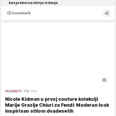
besprekorna letnja izdanja
Komentariši
CELEBRITY
PRE 11 H
Nicole Kidman u prvoj couture kolekciji
Marije Grazije Chiuri za Fendi: Moderan look
inspirisan stilom dvadesetih