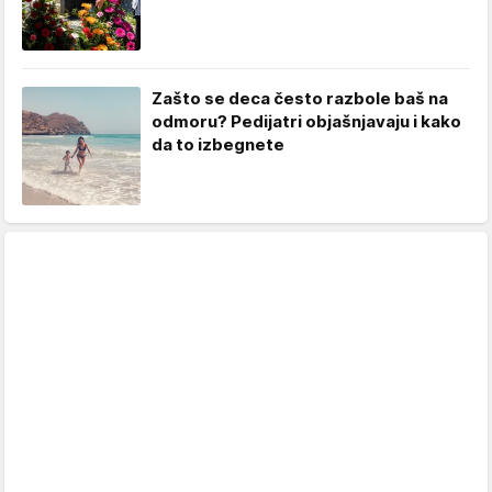
Zašto se deca često razbole baš na
odmoru? Pedijatri objašnjavaju i kako
da to izbegnete