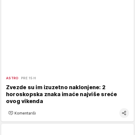
ASTRO
PRE 15 H
Zvezde su im izuzetno naklonjene: 2
horoskopska znaka imaće najviše sreće
ovog vikenda
Komentariši