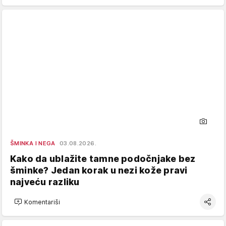
ŠMINKA I NEGA
03.08.2026.
Kako da ublažite tamne podočnjake bez
šminke? Jedan korak u nezi kože pravi
najveću razliku
Komentariši