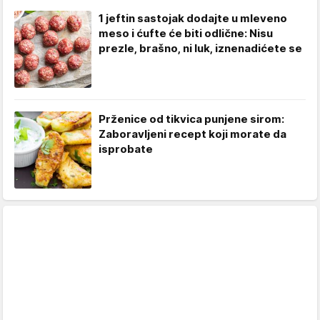
1 jeftin sastojak dodajte u mleveno
meso i ćufte će biti odlične: Nisu
prezle, brašno, ni luk, iznenadićete se
Prženice od tikvica punjene sirom:
Zaboravljeni recept koji morate da
isprobate