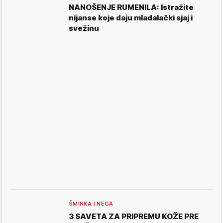
NANOŠENJE RUMENILA: Istražite
nijanse koje daju mladalački sjaj i
svežinu
ŠMINKA I NEGA
3 SAVETA ZA PRIPREMU KOŽE PRE