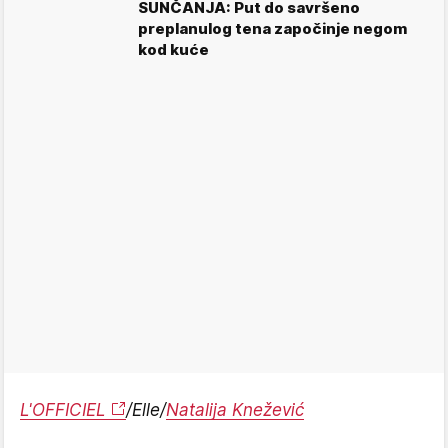
SUNČANJA: Put do savršeno
preplanulog tena započinje negom
kod kuće
L'OFFICIEL
/Elle/
Natalija Knežević