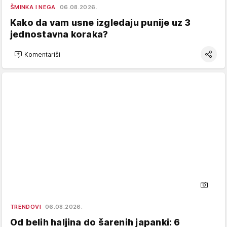
ŠMINKA I NEGA
06.08.2026.
Kako da vam usne izgledaju punije uz 3
jednostavna koraka?
Komentariši
TRENDOVI
06.08.2026.
Od belih haljina do šarenih japanki: 6