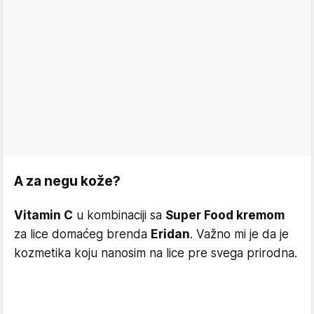
A za negu kože?
Vitamin C
u kombinaciji sa
Super Food kremom
za lice domaćeg brenda
Eridan
. Važno mi je da je
kozmetika koju nanosim na lice pre svega prirodna.