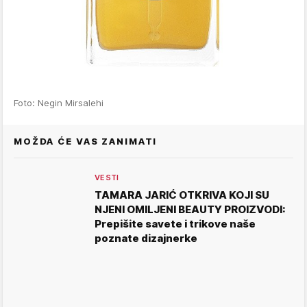
Foto: Negin Mirsalehi
MOŽDA ĆE VAS ZANIMATI
VESTI
TAMARA JARIĆ OTKRIVA KOJI SU
NJENI OMILJENI BEAUTY PROIZVODI:
Prepišite savete i trikove naše
poznate dizajnerke