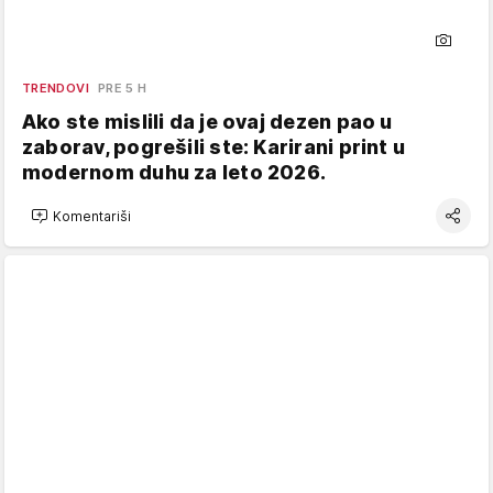
TRENDOVI
PRE 5 H
Ako ste mislili da je ovaj dezen pao u
zaborav, pogrešili ste: Karirani print u
modernom duhu za leto 2026.
Komentariši