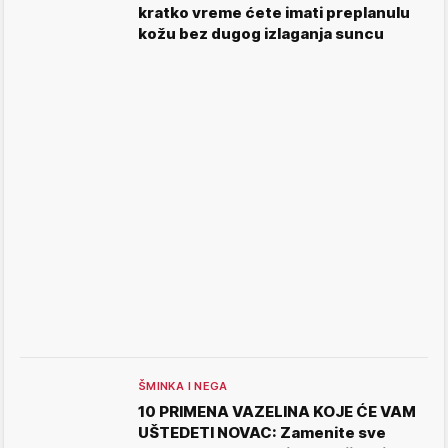
kratko vreme ćete imati preplanulu
kožu bez dugog izlaganja suncu
ŠMINKA I NEGA
10 PRIMENA VAZELINA KOJE ĆE VAM
UŠTEDETI NOVAC: Zamenite sve