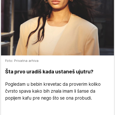
Foto: Privatna arhiva
Šta prvo uradiš kada ustaneš ujutru?
Pogledam u bebin krevetac da proverim koliko
čvrsto spava kako bih znala imam li šanse da
popijem kafu pre nego što se ona probudi.