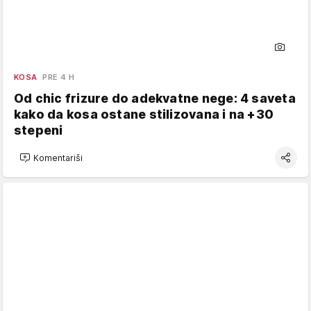
KOSA
PRE 4 H
Od chic frizure do adekvatne nege: 4 saveta
kako da kosa ostane stilizovana i na +30
stepeni
Komentariši