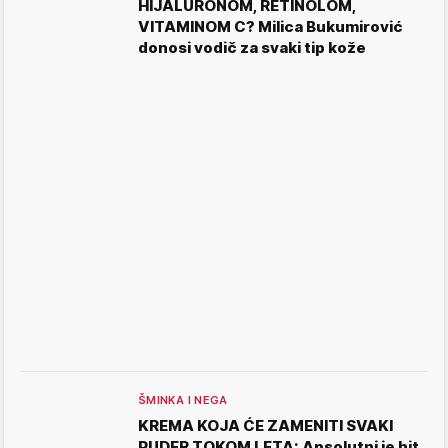
HIJALURONOM, RETINOLOM,
VITAMINOM C? Milica Bukumirović
donosi vodič za svaki tip kože
ŠMINKA I NEGA
KREMA KOJA ĆE ZAMENITI SVAKI
PUDER TOKOM LETA: Apsolutni je hit