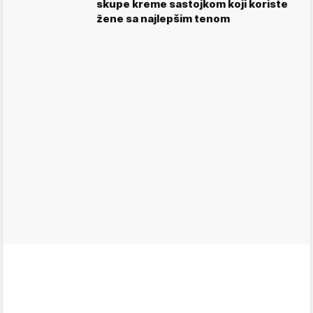
skupe kreme sastojkom koji koriste
žene sa najlepšim tenom