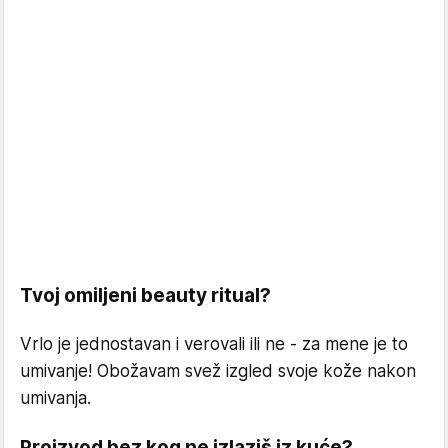
Tvoj omiljeni beauty ritual?
Vrlo je jednostavan i verovali ili ne - za mene je to
umivanje! Obožavam svež izgled svoje kože nakon
umivanja.
Proizvod bez kog ne izlaziš iz kuće?