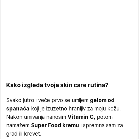
Kako izgleda tvoja skin care rutina?
Svako jutro i veče prvo se umijem
gelom od
spanaća
koji je izuzetno hranljiv za moju kožu.
Nakon umivanja nanosim
Vitamin C
, potom
namažem
Super Food kremu
i spremna sam za
grad ili krevet.