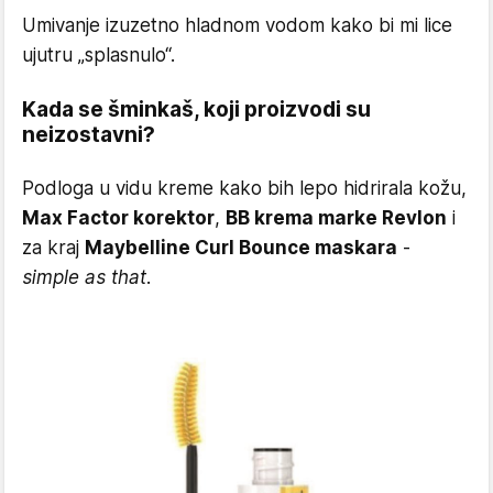
Umivanje izuzetno hladnom vodom kako bi mi lice
ujutru „splasnulo“.
Kada se šminkaš, koji proizvodi su
neizostavni?
Podloga u vidu kreme kako bih lepo hidrirala kožu,
Max Factor korektor
,
BB krema marke Revlon
i
za kraj
Maybelline Curl Bounce maskara
-
simple as that.