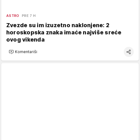
ASTRO
PRE 7 H
Zvezde su im izuzetno naklonjene: 2
horoskopska znaka imaće najviše sreće
ovog vikenda
Komentariši