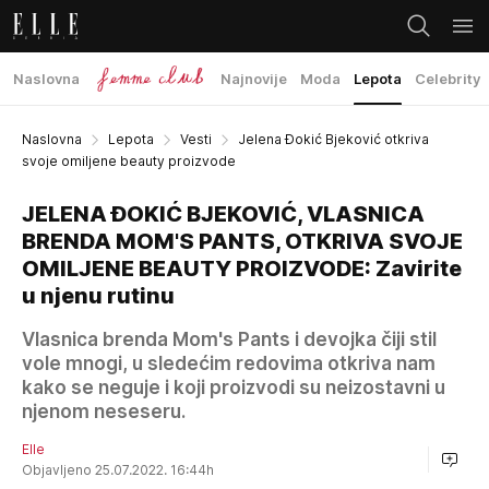
Naslovna
Najnovije
Moda
Lepota
Celebrity
Naslovna
Lepota
Vesti
Jelena Đokić Bjeković otkriva
svoje omiljene beauty proizvode
JELENA ĐOKIĆ BJEKOVIĆ, VLASNICA
BRENDA MOM'S PANTS, OTKRIVA SVOJE
OMILJENE BEAUTY PROIZVODE: Zavirite
u njenu rutinu
Vlasnica brenda Mom's Pants i devojka čiji stil
vole mnogi, u sledećim redovima otkriva nam
kako se neguje i koji proizvodi su neizostavni u
njenom neseseru.
Elle
Objavljeno 25.07.2022. 16:44h