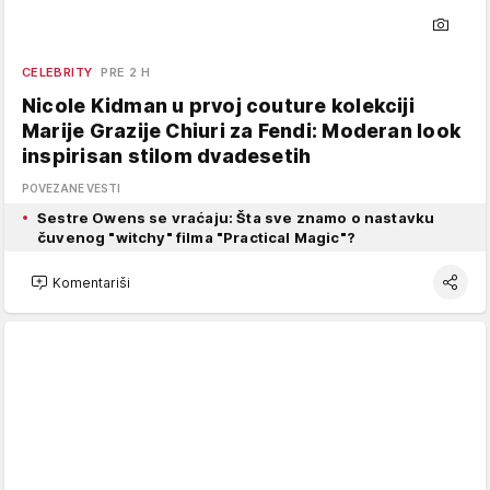
CELEBRITY
PRE 2 H
Nicole Kidman u prvoj couture kolekciji
Marije Grazije Chiuri za Fendi: Moderan look
inspirisan stilom dvadesetih
POVEZANE VESTI
Sestre Owens se vraćaju: Šta sve znamo o nastavku
čuvenog "witchy" filma "Practical Magic"?
Komentariši