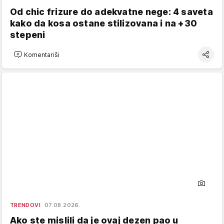
Od chic frizure do adekvatne nege: 4 saveta
kako da kosa ostane stilizovana i na +30
stepeni
Komentariši
TRENDOVI
07.08.2026.
Ako ste mislili da je ovaj dezen pao u