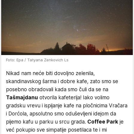
Foto: Epa / Tatyana Zenkovich Ls
Nikad nam neće biti dovoljno zelenila,
skandinavskog šarma i dobre kafe, zato smo se
posebno obradovali kada smo čuli da se na
Tašmajdanu
otvorila kafeterija! Iako volimo
gradsku vrevu i ispijanje kafe na pločnicima Vračara
i Dorćola, apsolutno smo oduševljeni idejom da
pijemo kafu u parku u srcu grada.
Coffee Park
je
već pokupio sve simpatije posetilaca te i mi