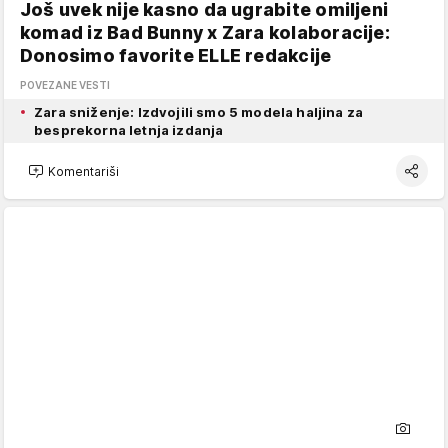
Još uvek nije kasno da ugrabite omiljeni
komad iz Bad Bunny x Zara kolaboracije:
Donosimo favorite ELLE redakcije
POVEZANE VESTI
Zara sniženje: Izdvojili smo 5 modela haljina za
besprekorna letnja izdanja
Komentariši