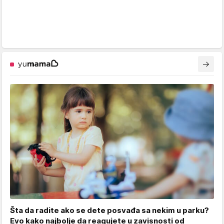
Šta da radite ako se dete posvađa sa nekim u parku?
Evo kako najbolje da reagujete u zavisnosti od