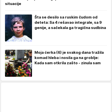
situacije
Šta se desilo sa ruskim čudom od
deteta: Sa 4 rešavao integrale, sa 9
genije, a sačekala ga tragična sudbina
Moja ćerka (6) je svakog dana tražila
komad hleba i nosila ga na groblje:
Kada sam otkrila zašto - zinula sam