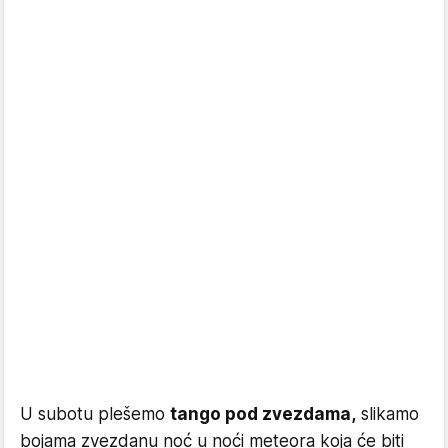
U subotu plešemo
tango pod zvezdama,
slikamo
bojama zvezdanu noć u noći meteora koja će biti