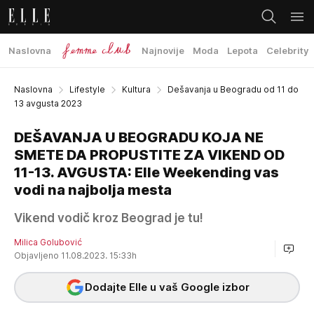
Naslovna
Najnovije
Moda
Lepota
Celebrity
Naslovna
Lifestyle
Kultura
Dešavanja u Beogradu od 11 do
13 avgusta 2023
DEŠAVANJA U BEOGRADU KOJA NE
SMETE DA PROPUSTITE ZA VIKEND OD
11-13. AVGUSTA: Elle Weekending vas
vodi na najbolja mesta
Vikend vodič kroz Beograd je tu!
Milica Golubović
Objavljeno 11.08.2023. 15:33h
Dodajte Elle u vaš Google izbor