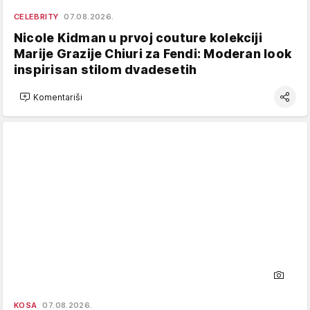
CELEBRITY
07.08.2026.
Nicole Kidman u prvoj couture kolekciji
Marije Grazije Chiuri za Fendi: Moderan look
inspirisan stilom dvadesetih
Komentariši
KOSA
07.08.2026.