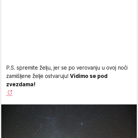
P.S. spremite želju, jer se po verovanju u ovoj noći
zamišljene želje ostvaruju!
Vidimo se pod
zvezdama!