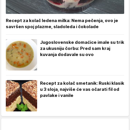
Recept za kolač ledena milka: Nema pečenja, ovo je
savršen spoj plazme, sladoleda i čokolade
Jugoslovenske domaćice imale su trik
za ukusniju čorbu: Pred sam kraj
kuvanja dodavale su ovo
Recept za kolač smetanik: Ruski klasik
u 3 sloja, najviše će vas očarati fil od
pavlake i vanile