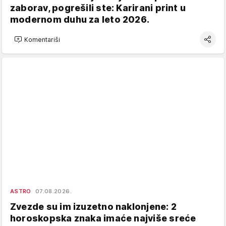
zaborav, pogrešili ste: Karirani print u
modernom duhu za leto 2026.
Komentariši
ASTRO
07.08.2026.
Zvezde su im izuzetno naklonjene: 2
horoskopska znaka imaće najviše sreće