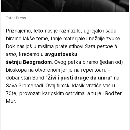
Foto: Press
Priznajemo,
leto
nas je razmazilo, ugrejalo i sada
biramo lakše teme, tanje materijale i nežnije zvuke…
Dok nas još u mislima prate stihovi
Sarà perché ti
amo
, krećemo u
avgustovsku
šetnju Beogradom
. Ovog petka biramo (jedan od)
bioskopa na otvorenom jer je na repertoaru –
dobar stari Bond “
Živi i pusti druge da umru
” na
Sava Promenadi. Ovaj filmski klasik vratiće vas u
70te, provozati karipskim ostrvima, a tu je i Rodžer
Mur.