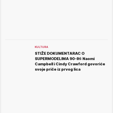
KULTURA
STIŽE DOKUMENTARAC O
SUPERMODELIMA 90-IH: Naomi
Campbell i Cindy Crawford govoriće
svoje priče iz prvog lica