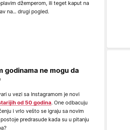
plavim džemperom, ili teget kaput na
av na... drugi pogled.
im godinama ne mogu da
e
vari u vezi sa Instagramom je novi
tarijih od 50 godina
. One odbacuju
čenju i vrlo vešto se igraju sa novim
e postoje predrasude kada su u pitanju
ba?