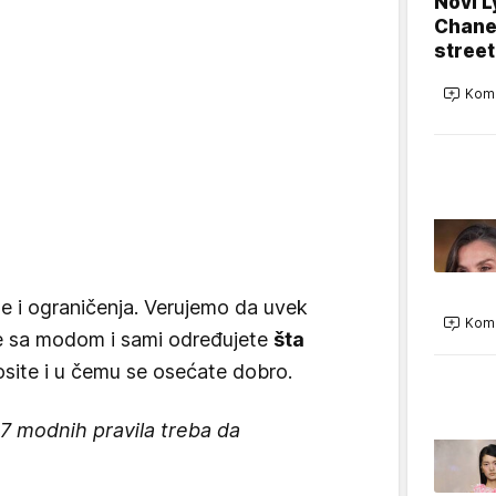
Novi L
Chanel
street
Kome
e i ograničenja. Verujemo da uvek
Kome
e sa modom i sami određujete
šta
osite i u čemu se osećate dobro.
 7 modnih pravila treba da