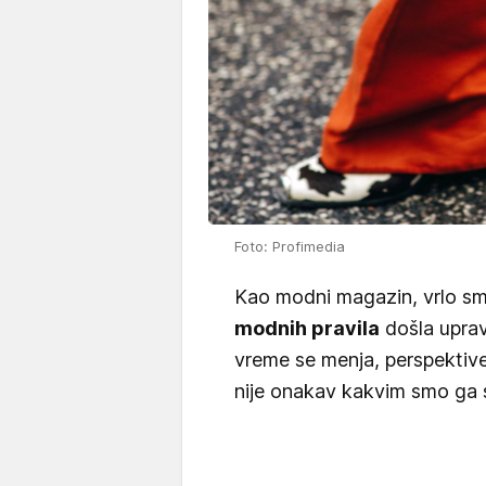
Foto: Profimedia
Kao modni magazin, vrlo sm
modnih pravila
došla uprav
vreme se menja, perspektive 
nije onakav kakvim smo ga s