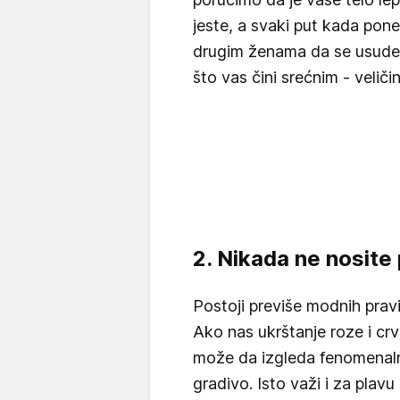
jeste, a svaki put kada pon
drugim ženama da se usude 
što vas čini srećnim - veliči
2. Nikada ne nosite 
Postoji previše modnih prav
Ako nas ukrštanje roze i crv
može da izgleda fenomenal
gradivo. Isto važi i za plavu 