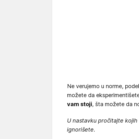
Ne verujemo u norme, podel
možete da eksperimentišet
vam stoji
, šta možete da n
U nastavku pročitajte kojih
ignorišete.