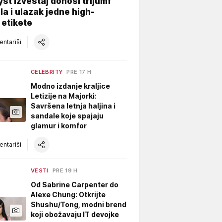
yst izveštaj donosi trijumf
a i ulazak jedne high-
 etikete
ntariši
CELEBRITY
PRE 17 H
Modno izdanje kraljice
Letizije na Majorki:
Savršena letnja haljina i
sandale koje spajaju
glamur i komfor
ntariši
VESTI
PRE 19 H
Od Sabrine Carpenter do
Alexe Chung: Otkrijte
Shushu/Tong, modni brend
koji obožavaju IT devojke