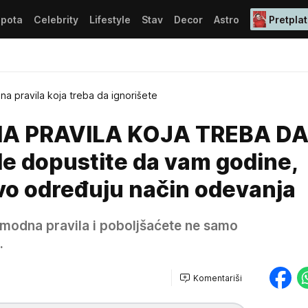
epota
Celebrity
Lifestyle
Stav
Decor
Astro
Pretplat
a pravila koja treba da ignorišete
A PRAVILA KOJA TREBA D
e dopustite da vam godine,
štvo određuju način odevanja
a modna pravila i poboljšaćete ne samo
.
Komentariši