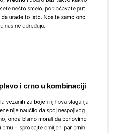
esete nešto smelo, popločavate put
da urade to isto. Nosite samo ono
ne nas ne određuju.
plavo i crno u kombinaciji
ila vezanih za
boje
i njihova slaganja.
ene nije naučilo da spoj nespojivog
no, onda bismo morali da ponovimo
i crnu - isprobajte omiljeni par crnih