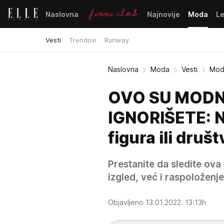
Naslovna
Najnovije
Moda
L
Vesti
Trendovi
Runway
Naslovna
Moda
Vesti
Modn
OVO SU MODN
IGNORIŠETE: N
figura ili dru
Prestanite da sledite ov
izgled, već i raspoloženje
Objavljeno 13.01.2022. 13:13h