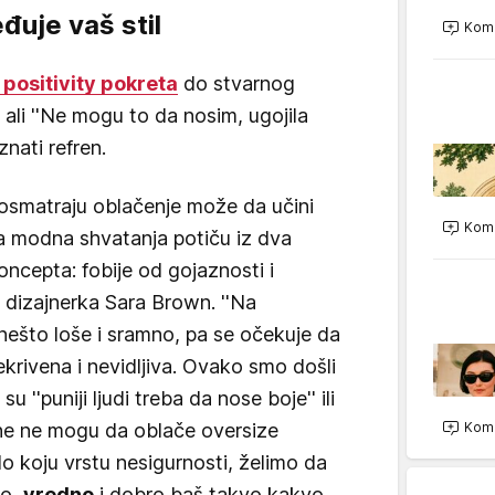
eđuje vaš stil
Kome
positivity pokreta
do stvarnog
 ali ''Ne mogu to da nosim, ugojila
znati refren.
i posmatraju oblačenje može da učini
Kome
a modna shvatanja potiču iz dva
ncepta: fobije od gojaznosti i
 dizajnerka Sara Brown. ''Na
nešto loše i sramno, pa se očekuje da
ekrivena i nevidljiva. Ovako smo došli
u ''puniji ljudi treba da nose boje'' ili
ine ne mogu da oblače oversize
Kome
o koju vrstu nesigurnosti, želimo da
po,
vredno
i dobro baš takvo kakvo