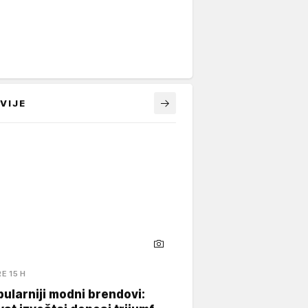
VIJE
RE 15 H
ularniji modni brendovi: