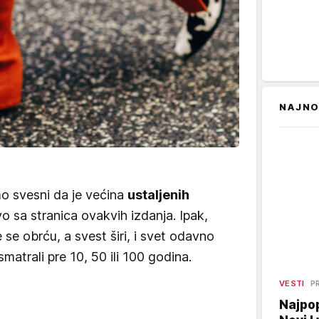
NAJNO
o svesni da je većina
ustaljenih
o sa stranica ovakvih izdanja. Ipak,
se obrću, a svest širi, i svet odavno
matrali pre 10, 50 ili 100 godina.
VESTI
P
Najpop