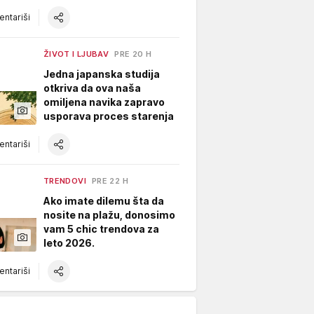
ntariši
ŽIVOT I LJUBAV
PRE 20 H
Jedna japanska studija
otkriva da ova naša
omiljena navika zapravo
usporava proces starenja
ntariši
TRENDOVI
PRE 22 H
Ako imate dilemu šta da
nosite na plažu, donosimo
vam 5 chic trendova za
leto 2026.
ntariši