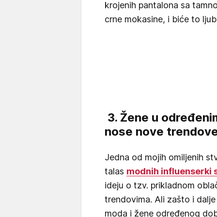
krojenih pantalona sa tamno
crne mokasine, i biće to ljub
3. Žene u određen
nose nove trendov
Jedna od mojih omiljenih st
talas
modnih influenserki s
ideju o tzv. prikladnom obla
trendovima. Ali zašto i dalj
moda i žene određenog do