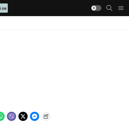
i se
A