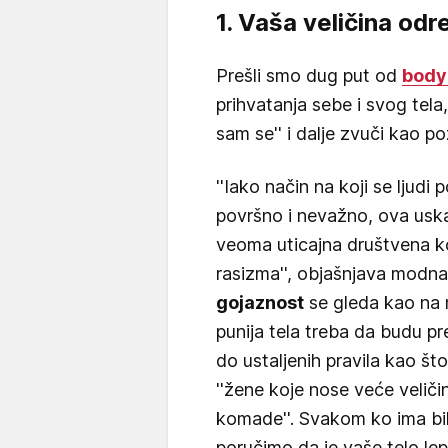
1. Vaša veličina odr
Prešli smo dug put od
body 
prihvatanja sebe i svog tela,
sam se'' i dalje zvuči kao po
''Iako način na koji se ljud
površno i nevažno, ova usk
veoma uticajna društvena ko
rasizma'', objašnjava modna
gojaznost
se gleda kao na 
punija tela treba da budu pr
do ustaljenih pravila kao što s
''žene koje nose veće velič
komade''. Svakom ko ima bil
poručimo da je vaše telo le