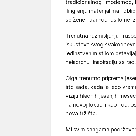
tradicionalnog i modernog, b
ili igranju materijalima i obl
se žene i dan-danas lome i
Trenutna razmišljanja i raspo
iskustava svog svakodnevno
jedinstvenim stilom ostavljaj
neiscrpnu inspiraciju za rad
Olga trenutno priprema jesen
što sada, kada je lepo vre
viziju hladnih jesenjih mese
na novoj lokaciji kao i da, 
nova tržišta.
Mi svim snagama podržavam