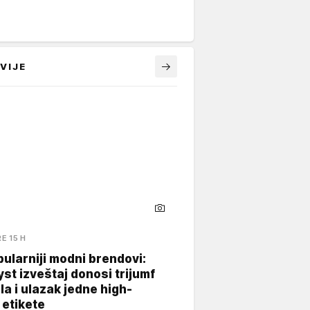
VIJE
RE 15 H
ularniji modni brendovi:
yst izveštaj donosi trijumf
a i ulazak jedne high-
 etikete