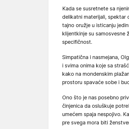
Kada se susretnete sa njeni
delikatni materijali, spektar
tajno oružje u isticanju jed
klijentkinje su samosvesne 
specifičnost.
Simpatična i nasmejana, Olg
i svima onima koje sa straš
kako na mondenskim plažama
prostoru spavaće sobe i bu
Ono što je nas posebno priv
činjenica da osluškuje potreb
umećem spaja nespojivo. Kak
pre svega mora biti ženstven