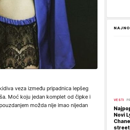
NAJNO
kidiva veza između pripadnica lepšeg
ša. Moć koju jedan komplet od čipke i
VESTI
P
pouzdanjem možda nije imao nijedan
Najpop
Novi L
Chanel
street