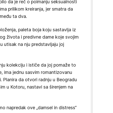
ilo da je reč o poimanju seksualnosti
icima prilikom kreiranja, jer smatra da
zmeđu ta dva.
loženja, paleta boja koju sastavlja iz
g života i predivne dame koje svojim
u utisak na nju predstavljaju joj
.
ju kolekciju i ističe da joj pomaže to
me, ima jednu sasvim romantizovanu
ci. Planira da otvori radnju u Beogradu
osim u Kotoru, nastavi sa širenjem na
o napredak ove „damsel in distress“