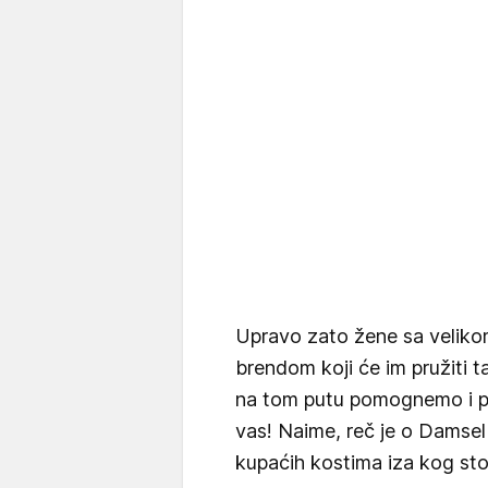
Upravo zato žene sa velik
brendom koji će im pružiti 
na tom putu pomognemo i p
vas! Naime, reč je o Damsel 
kupaćih kostima iza kog sto