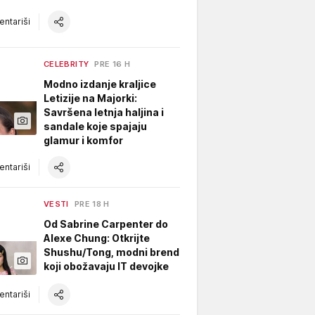
ntariši
CELEBRITY
PRE 16 H
Modno izdanje kraljice
Letizije na Majorki:
Savršena letnja haljina i
sandale koje spajaju
glamur i komfor
ntariši
VESTI
PRE 18 H
Od Sabrine Carpenter do
Alexe Chung: Otkrijte
Shushu/Tong, modni brend
koji obožavaju IT devojke
ntariši