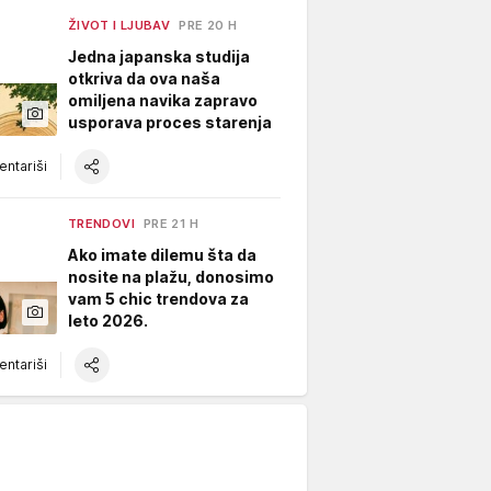
ŽIVOT I LJUBAV
PRE 20 H
Jedna japanska studija
otkriva da ova naša
omiljena navika zapravo
usporava proces starenja
ntariši
TRENDOVI
PRE 21 H
Ako imate dilemu šta da
nosite na plažu, donosimo
vam 5 chic trendova za
leto 2026.
ntariši