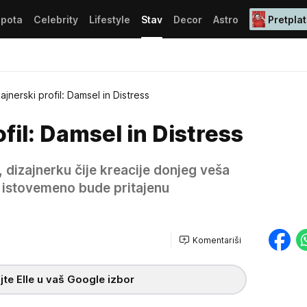
epota
Celebrity
Lifestyle
Stav
Decor
Astro
Pretplat
ajnerski profil: Damsel in Distress
fil: Damsel in Distress
 dizajnerku čije kreacije donjeg veša
 istovemeno bude pritajenu
Komentariši
te Elle u vaš Google izbor