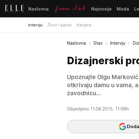
Naslovna
Najnovije
Moda
L
Intervju
Život i ljubav
Karijera
Naslovna
Stav
Intervju
Diz
Dizajnerski pro
Upoznajte Olgu Marković,
otkrivaju damu u vama, a
zavodnicu...
Objavljeno 11.08.2015. 11:08h
Dodaj