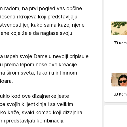
m radom, na prvi pogled vas opčine
 desena i krojeva koji predstavljaju
instvenosti jer, kako sama kaže, njene
žene koje žele da naglase svoju
Kome
a uspeh svoje Dame u nevolji pripisuje
ću prema lepom nose ove kreacije
 širom sveta, tako i u intimnom
doara.
Kome
uklo kod ove dizajnerke jeste
e svojih klijentkinja i sa velikim
o kaže, svaki komad koji dizajnira
 i predstavljati kombinaciju