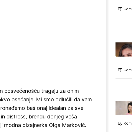
Kome
Kome
om posvećenošću tragaju za onim
takvo osećanje. Mi smo odlučili da vam
ronađemo baš onaj idealan za sve
in distress, brendu donjeg veša i
Kome
ji modna dizajnerka Olga Marković.