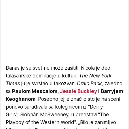
Danas je se svet ne može zasititi. Nicola je deo
talasa irske dominacije u kulturi:
The New York
Times
ju je svrstao u takozvani
Craic Pack
, zajedno
sa
Paulom Mescalom,
Jessie Buckley
i Barryjem
Keoghanom
. Posebno joj je značilo što je na sceni
ponovo sarađivala sa koleginicom iz "Derry
Girls", Siobhán McSweeney, u predstavi "The
Playboy of the Western World". „Bilo je zanimljivo