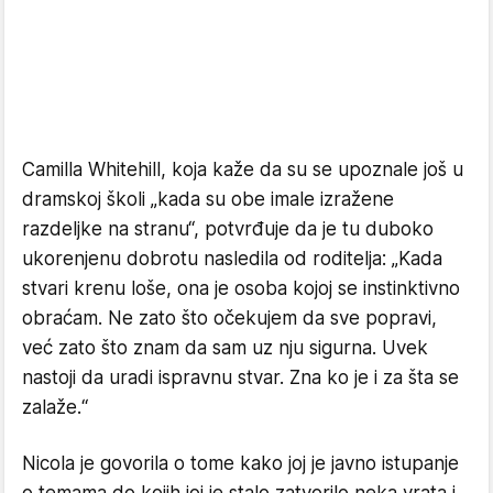
​Camilla Whitehill, koja kaže da su se upoznale još u
dramskoj školi „kada su obe imale izražene
razdeljke na stranu“, potvrđuje da je tu duboko
ukorenjenu dobrotu nasledila od roditelja: „Kada
stvari krenu loše, ona je osoba kojoj se instinktivno
obraćam. Ne zato što očekujem da sve popravi,
već zato što znam da sam uz nju sigurna. Uvek
nastoji da uradi ispravnu stvar. Zna ko je i za šta se
zalaže.“
​Nicola je govorila o tome kako joj je javno istupanje