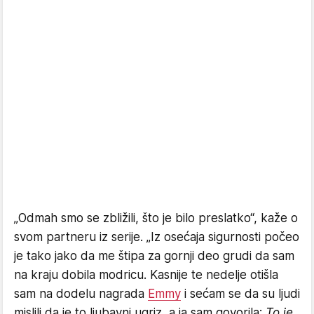
​„Odmah smo se zbližili, što je bilo preslatko“, kaže o
svom partneru iz serije. „Iz osećaja sigurnosti počeo
je tako jako da me štipa za gornji deo grudi da sam
na kraju dobila modricu. Kasnije te nedelje otišla
sam na dodelu nagrada
Emmy
i sećam se da su ljudi
mislili da je to ljubavni ugriz, a ja sam govorila:
To je