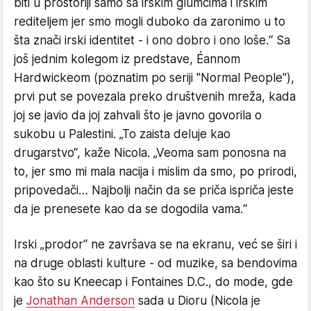
biti u prostoriji samo sa irskim glumcima i irskim
rediteljem jer smo mogli duboko da zaronimo u to
šta znači irski identitet - i ono dobro i ono loše.“ Sa
još jednim kolegom iz predstave, Éannom
Hardwickeom (poznatim po seriji "Normal People"),
prvi put se povezala preko društvenih mreža, kada
joj se javio da joj zahvali što je javno govorila o
sukobu u Palestini. „To zaista deluje kao
drugarstvo“, kaže Nicola. „Veoma sam ponosna na
to, jer smo mi mala nacija i mislim da smo, po prirodi,
pripovedači… Najbolji način da se priča ispriča jeste
da je prenesete kao da se dogodila vama.“
​Irski „prodor“ ne završava se na ekranu, već se širi i
na druge oblasti kulture - od muzike, sa bendovima
kao što su Kneecap i Fontaines D.C., do mode, gde
je
Jonathan Anderson
sada u Dioru (Nicola je