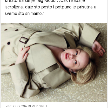
kreatorka serije "Big Mood". „Čak i kada je
iscrpljena, daje sto posto i potpuno je prisutna u
svemu što snimamo.“
Foto: GEORGIA DEVEY SMITH