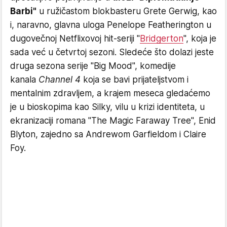
Barbi"
u ružičastom blokbasteru Grete Gerwig, kao
i, naravno, glavna uloga Penelope Featherington u
dugovečnoj Netflixovoj hit-seriji "
Bridgerton
", koja je
sada već u četvrtoj sezoni. Sledeće što dolazi jeste
druga sezona serije "Big Mood", komedije
kanala
Channel 4
koja se bavi prijateljstvom i
mentalnim zdravljem, a krajem meseca gledaćemo
je u bioskopima kao Silky, vilu u krizi identiteta, u
ekranizaciji romana "The Magic Faraway Tree", Enid
Blyton, zajedno sa Andrewom Garfieldom i Claire
Foy.