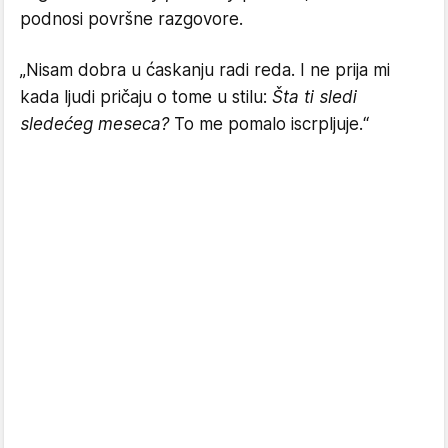
podnosi površne razgovore.
​„Nisam dobra u ćaskanju radi reda. I ne prija mi
kada ljudi pričaju o tome u stilu:
Šta ti sledi
sledećeg meseca?
To me pomalo iscrpljuje.“