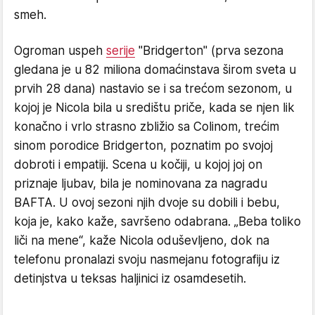
smeh.
​Ogroman uspeh
serije
"Bridgerton" (prva sezona
gledana je u 82 miliona domaćinstava širom sveta u
prvih 28 dana) nastavio se i sa trećom sezonom, u
kojoj je Nicola bila u središtu priče, kada se njen lik
konačno i vrlo strasno zbližio sa Colinom, trećim
sinom porodice Bridgerton, poznatim po svojoj
dobroti i empatiji. Scena u kočiji, u kojoj joj on
priznaje ljubav, bila je nominovana za nagradu
BAFTA. U ovoj sezoni njih dvoje su dobili i bebu,
koja je, kako kaže, savršeno odabrana. „Beba toliko
liči na mene“, kaže Nicola oduševljeno, dok na
telefonu pronalazi svoju nasmejanu fotografiju iz
detinjstva u teksas haljinici iz osamdesetih.