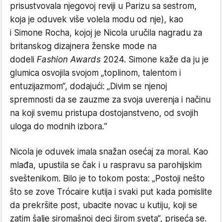
prisustvovala njegovoj reviji u Parizu sa sestrom,
koja je oduvek više volela modu od nje), kao
i Simone Rocha, kojoj je Nicola uručila nagradu za
britanskog dizajnera ženske mode na
dodeli
Fashion Awards
2024. Simone kaže da ju je
glumica osvojila svojom „toplinom, talentom i
entuzijazmom“, dodajući: „Divim se njenoj
spremnosti da se zauzme za svoja uverenja i načinu
na koji svemu pristupa dostojanstveno, od svojih
uloga do modnih izbora.“
​Nicola je oduvek imala snažan osećaj za moral. Kao
mlađa, upustila se čak i u raspravu sa parohijskim
sveštenikom. Bilo je to tokom posta: „Postoji nešto
što se zove Trócaire kutija i svaki put kada pomislite
da prekršite post, ubacite novac u kutiju, koji se
zatim šalje siromašnoj deci širom sveta“, priseća se.