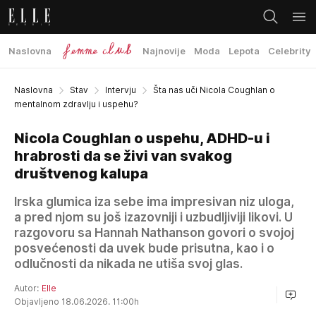
Naslovna
Najnovije
Moda
Lepota
Celebrity
Naslovna
Stav
Intervju
Šta nas uči Nicola Coughlan o
mentalnom zdravlju i uspehu?
Nicola Coughlan o uspehu, ADHD-u i
hrabrosti da se živi van svakog
društvenog kalupa
Irska glumica iza sebe ima impresivan niz uloga,
a pred njom su još izazovniji i uzbudljiviji likovi. U
razgovoru sa Hannah Nathanson govori o svojoj
posvećenosti da uvek bude prisutna, kao i o
odlučnosti da nikada ne utiša svoj glas.
Autor:
Elle
Objavljeno 18.06.2026. 11:00h