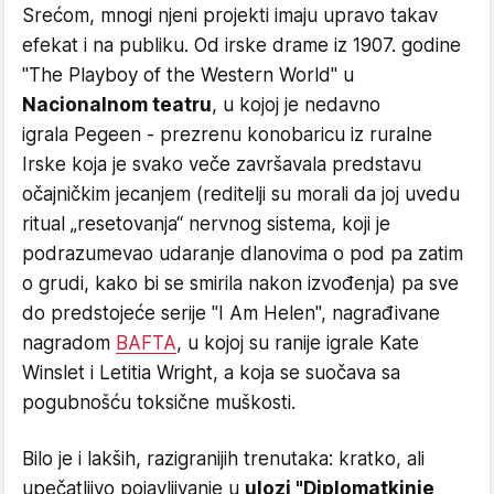
​Srećom, mnogi njeni projekti imaju upravo takav
efekat i na publiku. Od irske drame iz 1907. godine
"The Playboy of the Western World" u
Nacionalnom teatru
, u kojoj je nedavno
igrala Pegeen - prezrenu konobaricu iz ruralne
Irske koja je svako veče završavala predstavu
očajničkim jecanjem (reditelji su morali da joj uvedu
ritual „resetovanja“ nervnog sistema, koji je
podrazumevao udaranje dlanovima o pod pa zatim
o grudi, kako bi se smirila nakon izvođenja) pa sve
do predstojeće serije "I Am Helen", nagrađivane
nagradom
BAFTA
, u kojoj su ranije igrale Kate
Winslet i Letitia Wright, a koja se suočava sa
pogubnošću toksične muškosti.
​Bilo je i lakših, razigranijih trenutaka: kratko, ali
upečatljivo pojavljivanje u
ulozi "Diplomatkinje