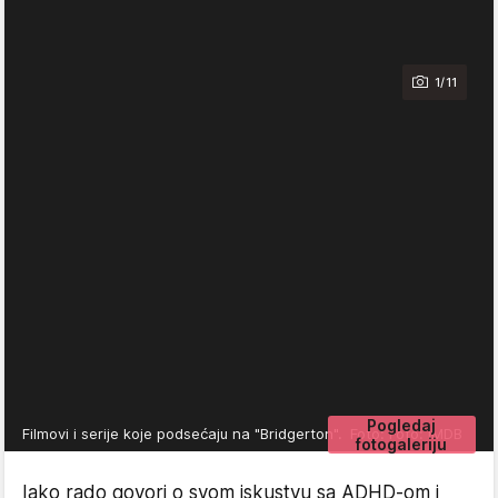
1/11
Pogledaj
Filmovi i serije koje podsećaju na "Bridgerton".
Foto: Foto: IMDB
fotogaleriju
​Iako rado govori o svom iskustvu sa ADHD-om i