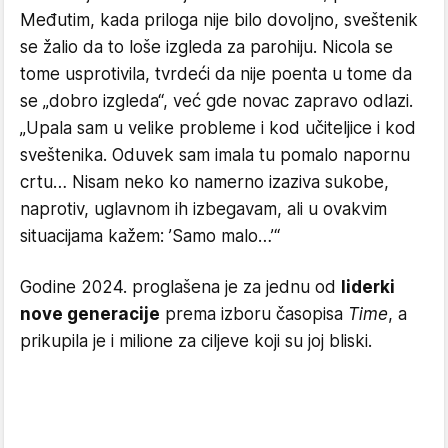
Međutim, kada priloga nije bilo dovoljno, sveštenik
se žalio da to loše izgleda za parohiju. Nicola se
tome usprotivila, tvrdeći da nije poenta u tome da
se „dobro izgleda“, već gde novac zapravo odlazi.
„Upala sam u velike probleme i kod učiteljice i kod
sveštenika. Oduvek sam imala tu pomalo napornu
crtu… Nisam neko ko namerno izaziva sukobe,
naprotiv, uglavnom ih izbegavam, ali u ovakvim
situacijama kažem: ʼSamo malo…’“
​Godine 2024. proglašena je za jednu od
liderki
nove generacije
prema izboru časopisa
Time
, a
prikupila je i milione za ciljeve koji su joj bliski.