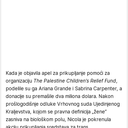
​Kada je objavila apel za prikupljanje pomoći za
organizaciju
The Palestine Children’s Relief Fund
,
podelile su ga Ariana Grande i Sabrina Carpenter, a
donacije su premašile dva miliona dolara. Nakon
prošlogodišnje odluke Vrhovnog suda Ujedinjenog
Kraljevstva, kojom se pravna definicija „žene“
zasniva na biološkom polu, Nicola je pokrenula
akciju prikupljanja sredstava za trans