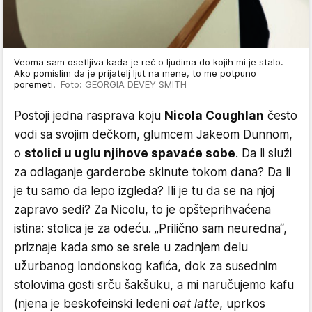
Veoma sam osetljiva kada je reč o ljudima do kojih mi je stalo.
Ako pomislim da je prijatelj ljut na mene, to me potpuno
poremeti.
Foto: GEORGIA DEVEY SMITH
Postoji jedna rasprava koju
Nicola Coughlan
često
vodi sa svojim dečkom, glumcem Jakeom Dunnom,
o
stolici u uglu njihove spavaće sobe
. Da li služi
za odlaganje garderobe skinute tokom dana? Da li
je tu samo da lepo izgleda? Ili je tu da se na njoj
zapravo sedi? Za Nicolu, to je opšteprihvaćena
istina: stolica je za odeću. „Prilično sam neuredna“,
priznaje kada smo se srele u zadnjem delu
užurbanog londonskog kafića, dok za susednim
stolovima gosti srču šakšuku, a mi naručujemo kafu
(njena je beskofeinski ledeni
oat latte
, uprkos