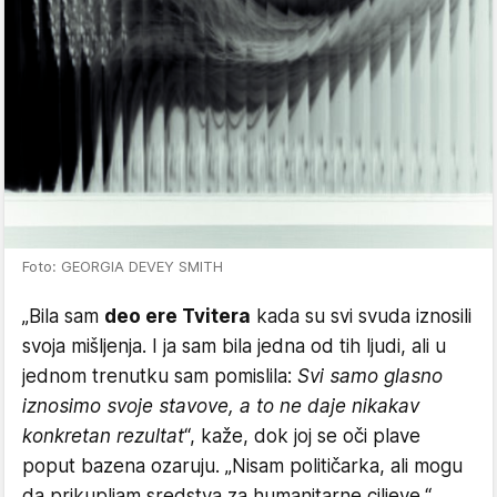
Foto: GEORGIA DEVEY SMITH
​„Bila sam
deo ere Tvitera
kada su svi svuda iznosili
svoja mišljenja. I ja sam bila jedna od tih ljudi, ali u
jednom trenutku sam pomislila:
Svi samo glasno
iznosimo svoje stavove, a to ne daje nikakav
konkretan rezultat
“, kaže, dok joj se oči plave
poput bazena ozaruju. „Nisam političarka, ali mogu
da prikupljam sredstva za humanitarne ciljeve.“