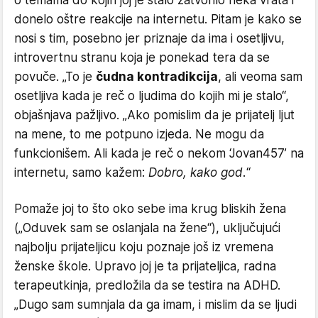
o temama do kojih joj je stalo zatvorilo neka vrata i
donelo oštre reakcije na internetu. Pitam je kako se
nosi s tim, posebno jer priznaje da ima i osetljivu,
introvertnu stranu koja je ponekad tera da se
povuče. „To je
čudna kontradikcija
, ali veoma sam
osetljiva kada je reč o ljudima do kojih mi je stalo“,
objašnjava pažljivo. „Ako pomislim da je prijatelj ljut
na mene, to me potpuno izjeda. Ne mogu da
funkcionišem. Ali kada je reč o nekom ‘Jovan457’ na
internetu, samo kažem:
Dobro, kako god.
“
​Pomaže joj to što oko sebe ima krug bliskih žena
(„Oduvek sam se oslanjala na žene“), uključujući
najbolju prijateljicu koju poznaje još iz vremena
ženske škole. Upravo joj je ta prijateljica, radna
terapeutkinja, predložila da se testira na ADHD.
„Dugo sam sumnjala da ga imam, i mislim da se ljudi