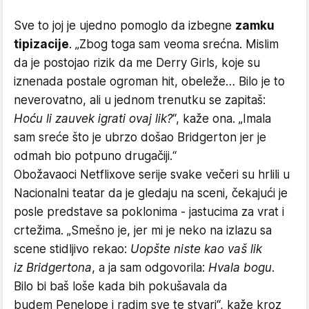
​Sve to joj je ujedno pomoglo da izbegne
zamku
tipizacije
. „Zbog toga sam veoma srećna. Mislim
da je postojao rizik da me Derry Girls, koje su
iznenada postale ogroman hit, obeleže… Bilo je to
neverovatno, ali u jednom trenutku se zapitaš:
Hoću li zauvek igrati ovaj lik?
“, kaže ona. „Imala
sam sreće što je ubrzo došao Bridgerton jer je
odmah bio potpuno drugačiji.“
Obožavaoci Netflixove serije svake večeri su hrlili u
Nacionalni teatar da je gledaju na sceni, čekajući je
posle predstave sa poklonima - jastucima za vrat i
crtežima. „Smešno je, jer mi je neko na izlazu sa
scene stidljivo rekao:
Uopšte niste kao vaš lik
iz Bridgertona
, a ja sam odgovorila:
Hvala bogu
.
Bilo bi baš loše kada bih pokušavala da
budem Penelope i radim sve te stvari“, kaže kroz