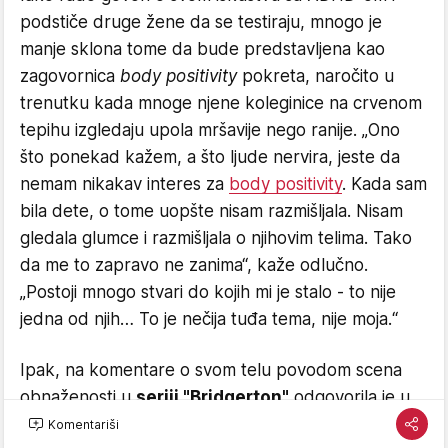
podstiče druge žene da se testiraju, mnogo je
manje sklona tome da bude predstavljena kao
zagovornica
body positivity
pokreta, naročito u
trenutku kada mnoge njene koleginice na crvenom
tepihu izgledaju upola mršavije nego ranije. „Ono
što ponekad kažem, a što ljude nervira, jeste da
nemam nikakav interes za
body positivity
. Kada sam
bila dete, o tome uopšte nisam razmišljala. Nisam
gledala glumce i razmišljala o njihovim telima. Tako
da me to zapravo ne zanima“, kaže odlučno.
„Postoji mnogo stvari do kojih mi je stalo - to nije
jedna od njih… To je nečija tuđa tema, nije moja.“
​Ipak, na komentare o svom telu povodom scena
obnaženosti u
seriji "Bridgerton"
odgovorila je u
svom prepoznatljivom duhovitom tonu, govoreći da
Komentariši