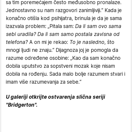
sa tim poremećajem često međusobno pronalaze.
Jednostavno su nam razgovori zanimljiviji.“ Kada je
konačno otišla kod psihijatra, brinula je da je sama
izazvala problem: „Pitala sam:
Da li sam ovo sama
sebi uradila? Da li sam samo postala zavisna od
telefona?
A on mi je rekao:
To je nasledno
, što
mnogi ljudi ne znaju.“ Dijagnoza joj je pomogla da
razume određene osobine: „Kao da sam konačno
dobila uputstvo za sopstveni mozak koje nisam
dobila na rođenju. Sada malo bolje razumem stvari i
imam više razumevanja za sebe.“
U
galeriji otkrijte ostvarenja slična seriji
"Bridgerton".