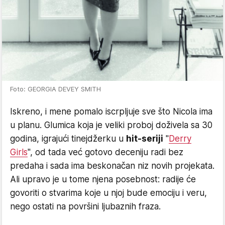
Foto: GEORGIA DEVEY SMITH
​Iskreno, i mene pomalo iscrpljuje sve što Nicola ima
u planu. Glumica koja je veliki proboj doživela sa 30
godina, igrajući tinejdžerku u
hit-seriji
"
Derry
Girls
", od tada već gotovo deceniju radi bez
predaha i sada ima beskonačan niz novih projekata.
Ali upravo je u tome njena posebnost: radije će
govoriti o stvarima koje u njoj bude emociju i veru,
nego ostati na površini ljubaznih fraza.