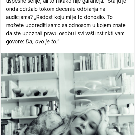
uspešne serije, ali to nikako nije garancija.“ Šta ju je
onda održalo tokom decenije odbijanja na
audicijama? „Radost koju mi je to donosilo. To
možete uporediti samo sa odnosom u kojem znate
da ste upoznali pravu osobu i svi vaši instinkti vam
govore:
Da, ovo je to.
“