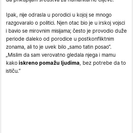
​Ipak, nije odrasla u porodici u kojoj se mnogo
razgovaralo o politici. Njen otac bio je u irskoj vojsci
i bavio se mirovnim misijama; često je provodio duže
periode daleko od porodice u postkonfliktnim
zonama, ali to je uvek bilo „samo tatin posao“.
„Mislim da sam verovatno gledala njega i mamu
kako
iskreno pomažu ljudima
, bez potrebe da to
ističu.“