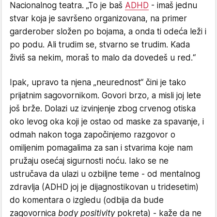
Nacionalnog teatra. „To je baš
ADHD
- imaš jednu
stvar koja je savršeno organizovana, na primer
garderober složen po bojama, a onda ti odeća leži i
po podu. Ali trudim se, stvarno se trudim. Kada
živiš sa nekim, moraš to malo da dovedeš u red.“
​Ipak, upravo ta njena „neurednost“ čini je tako
prijatnim sagovornikom. Govori brzo, a misli joj lete
još brže. Dolazi uz izvinjenje zbog crvenog otiska
oko levog oka koji je ostao od maske za spavanje, i
odmah nakon toga započinjemo razgovor o
omiljenim pomagalima za san i stvarima koje nam
pružaju osećaj sigurnosti noću. Iako se ne
ustručava da ulazi u ozbiljne teme - od mentalnog
zdravlja (ADHD joj je dijagnostikovan u tridesetim)
do komentara o izgledu (odbija da bude
zagovornica
body positivity
pokreta) - kaže da ne