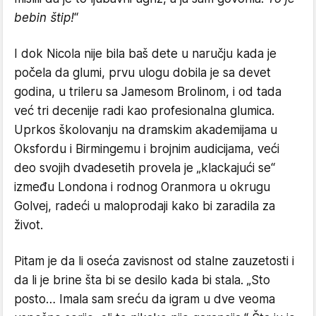
bebin štip!
“
​I dok Nicola nije bila baš dete u naručju kada je
počela da glumi, prvu ulogu dobila je sa devet
godina, u trileru sa Jamesom Brolinom, i od tada
već tri decenije radi kao profesionalna glumica.
Uprkos školovanju na dramskim akademijama u
Oksfordu i Birmingemu i brojnim audicijama, veći
deo svojih dvadesetih provela je „klackajući se“
između Londona i rodnog Oranmora u okrugu
Golvej, radeći u maloprodaji kako bi zaradila za
život.
​Pitam je da li oseća zavisnost od stalne zauzetosti i
da li je brine šta bi se desilo kada bi stala. „Sto
posto… Imala sam sreću da igram u dve veoma