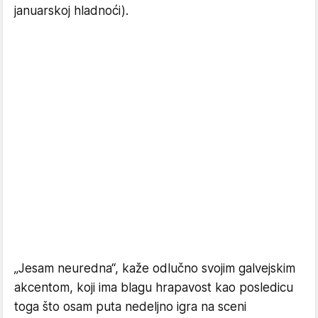
januarskoj hladnoći).
​„Jesam neuredna“, kaže odlučno svojim galvejskim
akcentom, koji ima blagu hrapavost kao posledicu
toga što osam puta nedeljno igra na sceni