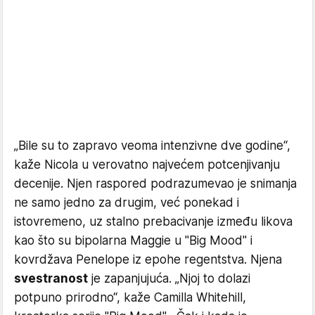
​„Bile su to zapravo veoma intenzivne dve godine“,
kaže Nicola u verovatno najvećem potcenjivanju
decenije. Njen raspored podrazumevao je snimanja
ne samo jedno za drugim, već ponekad i
istovremeno, uz stalno prebacivanje između likova
kao što su bipolarna Maggie u "Big Mood" i
kovrdžava Penelope iz epohe regentstva. Njena
svestranost
je zapanjujuća. „Njoj to dolazi
potpuno prirodno“, kaže Camilla Whitehill,