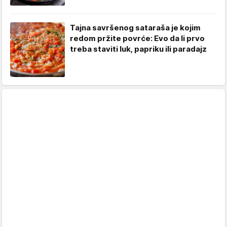
Tajna savršenog sataraša je kojim
redom pržite povrće: Evo da li prvo
treba staviti luk, papriku ili paradajz