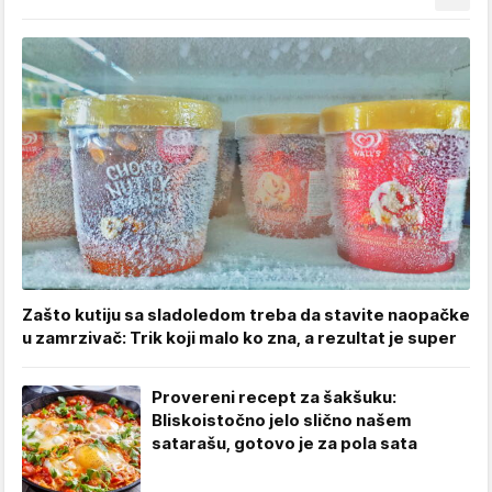
Zašto kutiju sa sladoledom treba da stavite naopačke
u zamrzivač: Trik koji malo ko zna, a rezultat je super
Provereni recept za šakšuku:
Bliskoistočno jelo slično našem
satarašu, gotovo je za pola sata