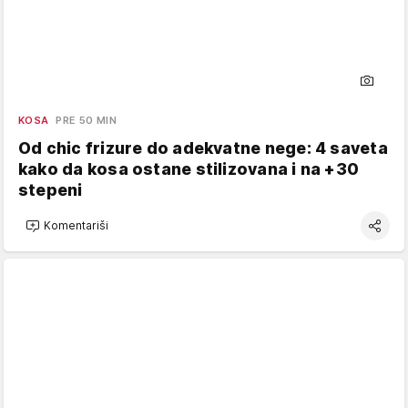
KOSA
PRE 50 MIN
Od chic frizure do adekvatne nege: 4 saveta
kako da kosa ostane stilizovana i na +30
stepeni
Komentariši