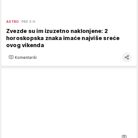
ASTRO
PRE 3 H
Zvezde su im izuzetno naklonjene: 2
horoskopska znaka imaće najviše sreće
ovog vikenda
Komentariši