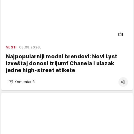
VESTI
05.08.2026.
Najpopularniji modni brendovi: Novi Lyst
izveštaj donosi trijumf Chanela i ulazak
jedne high-street etikete
Komentariši