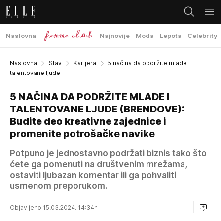
Naslovna
Najnovije
Moda
Lepota
Celebrity
Naslovna
Stav
Karijera
5 načina da podržite mlade i
talentovane ljude
5 NAČINA DA PODRŽITE MLADE I
TALENTOVANE LJUDE (BRENDOVE):
Budite deo kreativne zajednice i
promenite potrošačke navike
Potpuno je jednostavno podržati biznis tako što
ćete ga pomenuti na društvenim mrežama,
ostaviti ljubazan komentar ili ga pohvaliti
usmenom preporukom.
Objavljeno 15.03.2024. 14:34h