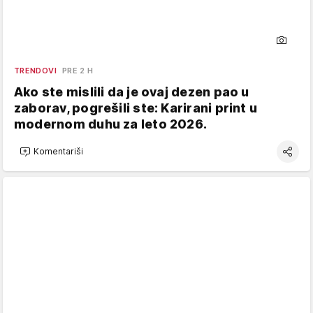
TRENDOVI
PRE 2 H
Ako ste mislili da je ovaj dezen pao u
zaborav, pogrešili ste: Karirani print u
modernom duhu za leto 2026.
Komentariši