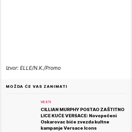
Izvor: ELLE/N.K./Promo
MOŽDA ĆE VAS ZANIMATI
VESTI
CILLIAN MURPHY POSTAO ZAŠTITNO
LICE KUĆE VERSACE: Novopečeni
Oskarovac biće zvezda kultne
kampanje Versace Icons