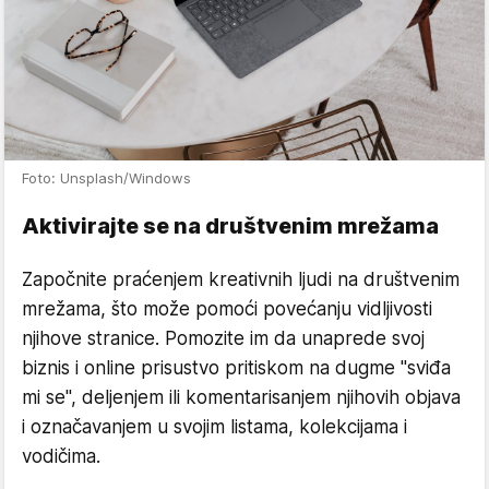
Foto: Unsplash/Windows
Aktivirajte se na društvenim mrežama
Započnite praćenjem kreativnih ljudi na društvenim
mrežama, što može pomoći povećanju vidljivosti
njihove stranice. Pomozite im da unaprede svoj
biznis i online prisustvo pritiskom na dugme "sviđa
mi se", deljenjem ili komentarisanjem njihovih objava
i označavanjem u svojim listama, kolekcijama i
vodičima.