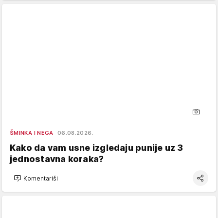
ŠMINKA I NEGA
06.08.2026.
Kako da vam usne izgledaju punije uz 3
jednostavna koraka?
Komentariši