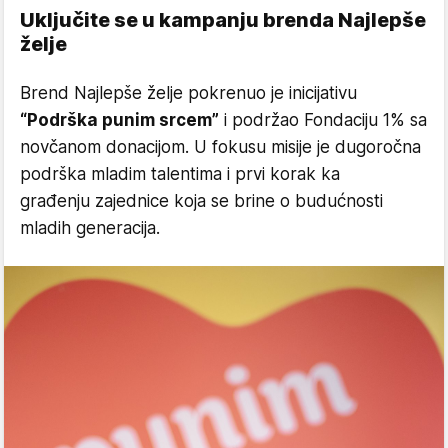
Uključite se u kampanju brenda Najlepše
želje
Brend Najlepše želje pokrenuo je inicijativu
“Podrška punim srcem”
i podržao Fondaciju 1% sa
novčanom donacijom. U fokusu misije je dugoročna
podrška mladim talentima i prvi korak ka
građenju zajednice koja se brine o budućnosti
mladih generacija.