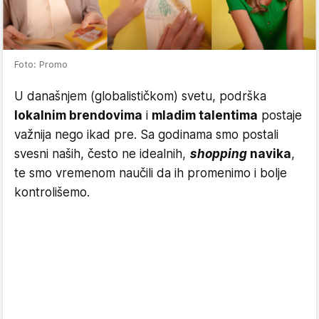
Foto: Promo
U današnjem (globalističkom) svetu, podrška
lokalnim brendovima
i
mladim talentima
postaje
važnija nego ikad pre. Sa godinama smo postali
svesni naših, često ne idealnih,
shopping
navika
,
te smo vremenom naučili da ih promenimo i bolje
kontrolišemo.