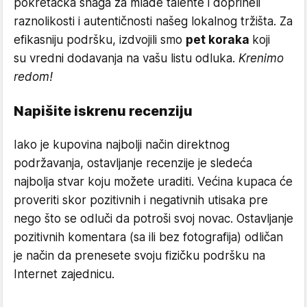
pokretačka snaga za mlade talente i doprineli
raznolikosti i autentičnosti našeg lokalnog tržišta. Za
efikasniju podršku, izdvojili smo
pet koraka
koji
su vredni dodavanja na vašu listu odluka.
Krenimo
redom!
Napišite iskrenu recenziju
Iako je kupovina najbolji način direktnog
podržavanja, ostavljanje recenzije je sledeća
najbolja stvar koju možete uraditi. Većina kupaca će
proveriti skor pozitivnih i negativnih utisaka pre
nego što se odluči da potroši svoj novac. Ostavljanje
pozitivnih komentara (sa ili bez fotografija) odličan
je način da prenesete svoju fizičku podršku na
Internet zajednicu.