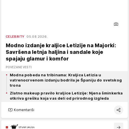
CELEBRITY
05.08.2026.
Modno izdanje kraljice Letizije na Majorki:
Savršena letnja haljina i sandale koje
spajaju glamur i komfor
POVEZANE VESTI
Modna pobeda na tribinama: Kraljica Letizia u
vatrenocrvenom izdanju bodrila je Španiju do svetskog
trona
Zlatno makeup pravilo kraljice Letizije: Njena šminkerka
otkriva grešku koja vas deli od prirodnog izgleda
Komentariši