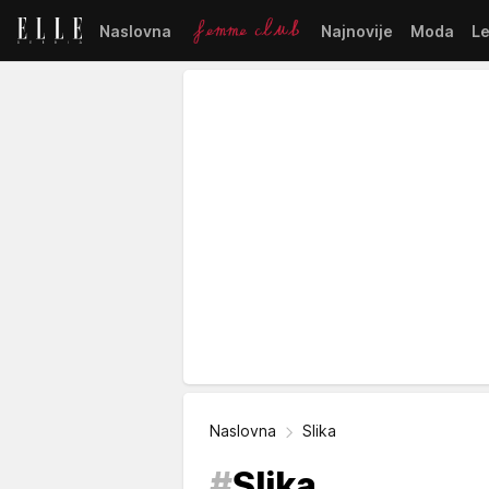
Naslovna
Najnovije
Moda
L
Naslovna
Slika
#
Slika