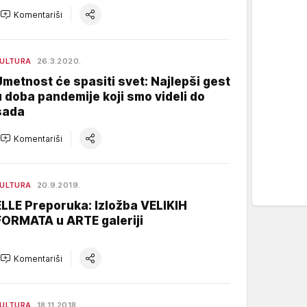
Komentariši
ULTURA
26.3.2020.
Umetnost će spasiti svet: Najlepši gest
u doba pandemije koji smo videli do
sada
Komentariši
ULTURA
20.9.2019.
ELLE Preporuka: Izložba VELIKIH
FORMATA u ARTE galeriji
Komentariši
ULTURA
18.11.2018.