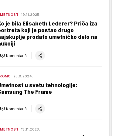
UMETNOST
19.11.2025.
Ko je bila Elisabeth Lederer? Priča iza
portreta koji je postao drugo
najskuplje prodato umetničko delo na
aukciji
Komentariši
PROMO
25.9.2024.
Umetnost u svetu tehnologije:
Samsung The Frame
Komentariši
UMETNOST
13.11.2023.