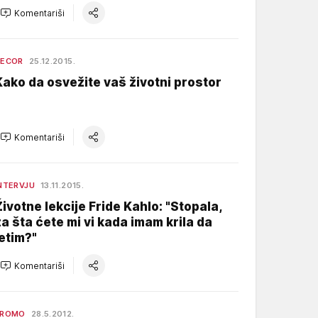
Komentariši
DECOR
25.12.2015.
Kako da osvežite vaš životni prostor
Komentariši
NTERVJU
13.11.2015.
Životne lekcije Fride Kahlo: "Stopala,
za šta ćete mi vi kada imam krila da
letim?"
Komentariši
PROMO
28.5.2012.