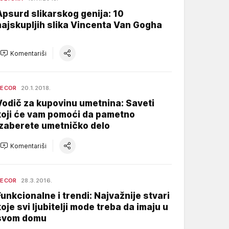
Apsurd slikarskog genija: 10
najskupljih slika Vincenta Van Gogha
Komentariši
DECOR
20.1.2018.
Vodič za kupovinu umetnina: Saveti
koji će vam pomoći da pametno
izaberete umetničko delo
Komentariši
DECOR
28.3.2016.
Funkcionalne i trendi: Najvažnije stvari
koje svi ljubitelji mode treba da imaju u
svom domu