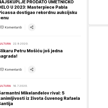
NAJSKUPLJE PRODATO UMETNIČKO
DELO U 2023: Masterpiece Pabla
Picassa dostigao rekordnu aukcijsku
cenu
Komentariši
ULTURA
22.9.2020.
Slikaru Petru Mošiću još jedna
nagrada!
Komentariši
ULTURA
16.7.2020.
Šarmantni Mikelanđelov rival: 5
zanimljivosti iz života čuvenog Rafaela
Santija