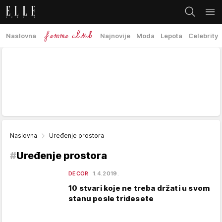
Naslovna
Najnovije
Moda
Lepota
Celebrity
Naslovna
Uređenje prostora
#
Uređenje prostora
DECOR
1.4.2019.
10 stvari koje ne treba držati u svom
stanu posle tridesete