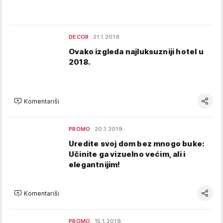
DECOR
21.1.2019.
Ovako izgleda najluksuzniji hotel u
2018.
Komentariši
PROMO
20.1.2019.
Uredite svoj dom bez mnogo buke:
Učinite ga vizuelno većim, ali i
elegantnijim!
Komentariši
PROMO
15.1.2019.