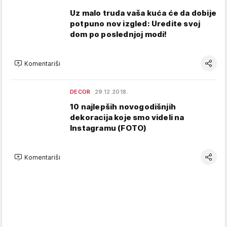
Uz malo truda vaša kuća će da dobije
potpuno nov izgled: Uredite svoj
dom po poslednjoj modi!
Komentariši
DECOR
29.12.2018.
10 najlepših novogodišnjih
dekoracija koje smo videli na
Instagramu (FOTO)
Komentariši