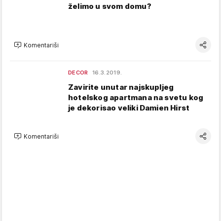
želimo u svom domu?
Komentariši
DECOR
16.3.2019.
Zavirite unutar najskupljeg
hotelskog apartmana na svetu kog
je dekorisao veliki Damien Hirst
Komentariši