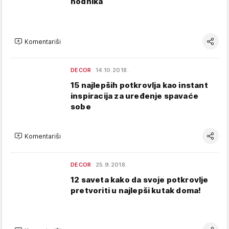
hodnika
Komentariši
DECOR
14.10.2018.
15 najlepših potkrovlja kao instant
inspiracija za uređenje spavaće
sobe
Komentariši
DECOR
25.9.2018.
12 saveta kako da svoje potkrovlje
pretvoriti u najlepši kutak doma!