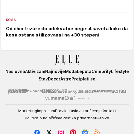
KOSA
Od chic frizure do adekvatne nege: 4 saveta kako da
kosa ostane stilizovana i na +30 stepeni
Elle
Naslovna
Aktivizam
Najnovije
Moda
Lepota
Celebrity
Lifestyle
Stav
Decor
Astro
Pretplati se
Marketing
Impresum
Pravila i uslovi korišćenja
Kontakt
Politika o kolačićima
Politika privatnosti
Arhiva