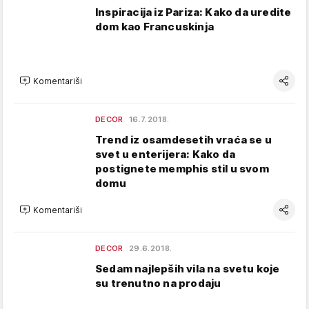
Inspiracija iz Pariza: Kako da uredite
dom kao Francuskinja
Komentariši
DECOR
16.7.2018.
Trend iz osamdesetih vraća se u
svet u enterijera: Kako da
postignete memphis stil u svom
domu
Komentariši
DECOR
29.6.2018.
Sedam najlepših vila na svetu koje
su trenutno na prodaju