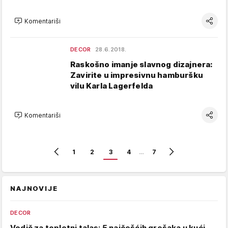
Komentariši
DECOR
28.6.2018.
Raskošno imanje slavnog dizajnera:
Zavirite u impresivnu hamburšku
vilu Karla Lagerfelda
Komentariši
1
2
3
4
…
7
NAJNOVIJE
DECOR
Vodič za toplotni talas: 5 najčešćih grešaka u kući