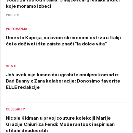
koje moramo izbeći
PRE 4 H
PUTOVANJA
Umesto Kaprija, na ovom skrivenom ostrvu u Italiji
ćete doživeti šta zaista znači "la dolce vita"
VESTI
Još uvek nije kasno da ugrabite omiljeni komad iz
Bad Bunny x Zara kolaboracije: Donosimo favorite
ELLE redakcije
CELEBRITY
Nicole Kidman u prvoj couture kolekciji Marije
Grazije Chiuri za Fendi: Moderan look inspirisan
stilom dvadesetih