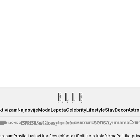
ktivizam
Najnovije
Moda
Lepota
Celebrity
Lifestyle
Stav
Decor
Astro
presum
Pravila i uslovi korišćenja
Kontakt
Politika o kolačićima
Politika priv