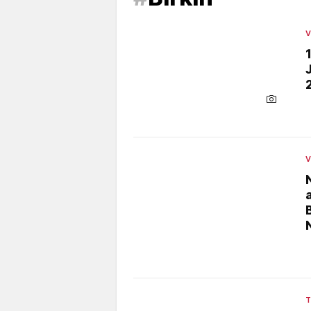
V
V
T