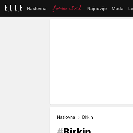
Naslovna
Najnovije
Moda
L
Naslovna
Birkin
#
Birkin