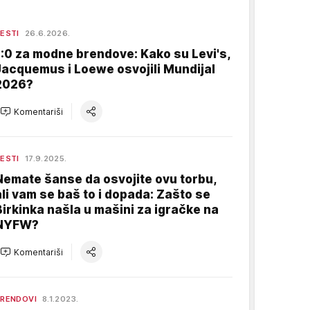
ESTI
26.6.2026.
1:0 za modne brendove: Kako su Levi's,
Jacquemus i Loewe osvojili Mundijal
2026?
Komentariši
ESTI
17.9.2025.
Nemate šanse da osvojite ovu torbu,
ali vam se baš to i dopada: Zašto se
Birkinka našla u mašini za igračke na
NYFW?
Komentariši
RENDOVI
8.1.2023.