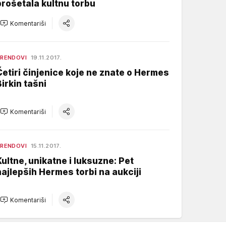
prošetala kultnu torbu
Komentariši
RENDOVI
19.11.2017.
Četiri činjenice koje ne znate o Hermes
Birkin tašni
Komentariši
RENDOVI
15.11.2017.
Kultne, unikatne i luksuzne: Pet
najlepših Hermes torbi na aukciji
Komentariši