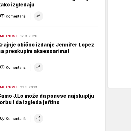
kako izgledaju
Komentariši
UMETNOST
12.9.2020.
Krajnje obično izdanje Jennifer Lopez
sa preskupim aksesoarima!
Komentariši
UMETNOST
22.3.2019.
Samo J.Lo može da ponese najskuplju
torbu i da izgleda jeftino
Komentariši