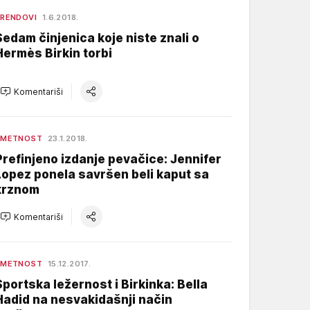
RENDOVI
1.6.2018.
Sedam činjenica koje niste znali o
Hermès Birkin torbi
Komentariši
UMETNOST
23.1.2018.
Prefinjeno izdanje pevačice: Jennifer
Lopez ponela savršen beli kaput sa
krznom
Komentariši
UMETNOST
15.12.2017.
Sportska ležernost i Birkinka: Bella
Hadid na nesvakidašnji način