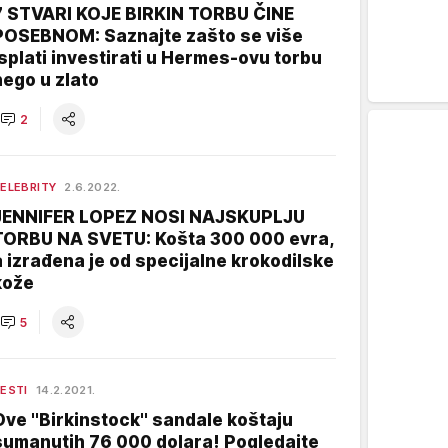
7 STVARI KOJE BIRKIN TORBU ČINE
POSEBNOM: Saznajte zašto se više
isplati investirati u Hermes-ovu torbu
nego u zlato
2
ELEBRITY
2.6.2022.
JENNIFER LOPEZ NOSI NAJSKUPLJU
TORBU NA SVETU: Košta 300 000 evra,
a izrađena je od specijalne krokodilske
kože
5
ESTI
14.2.2021.
Ove ''Birkinstock'' sandale koštaju
sumanutih 76 000 dolara! Pogledajte