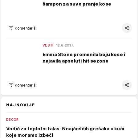
šampon za suvo pranje kose
Komentariši
VESTI
12.6.2017.
Emma Stone promenila boju kose i
najavila apsoluti hit sezone
Komentariši
NAJNOVIJE
DECOR
Vodič za toplotni talas: 5 najčešćih grešaka u kući
koje moramo izbeći