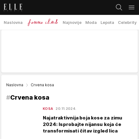
Naslovna
Najnovije
Moda
Lepota
Celebrity
Naslovna
Crvena kosa
#
Crvena kosa
KOSA
20.11.2024.
Najatraktivnija boja kose za zimu
2024: Isprobajte nijansu koja će
transformisati čitav izgled lica