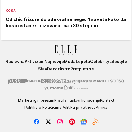
KOSA
Od chic frizure do adekvatne nege: 4 saveta kako da
kosa ostane stilizovana i na +30 stepeni
Elle
Naslovna
Aktivizam
Najnovije
Moda
Lepota
Celebrity
Lifestyle
Stav
Decor
Astro
Pretplati se
Marketing
Impresum
Pravila i uslovi korišćenja
Kontakt
Politika o kolačićima
Politika privatnosti
Arhiva