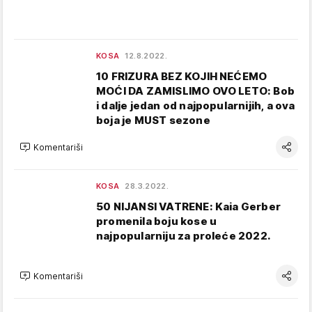
KOSA
12.8.2022.
10 FRIZURA BEZ KOJIH NEĆEMO
MOĆI DA ZAMISLIMO OVO LETO: Bob
i dalje jedan od najpopularnijih, a ova
boja je MUST sezone
Komentariši
KOSA
28.3.2022.
50 NIJANSI VATRENE: Kaia Gerber
promenila boju kose u
najpopularniju za proleće 2022.
Komentariši