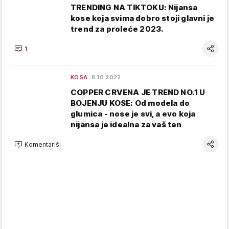
TRENDING NA TIKTOKU: Nijansa
kose koja svima dobro stoji glavni je
trend za proleće 2023.
1
KOSA
8.10.2022.
COPPER CRVENA JE TREND NO.1 U
BOJENJU KOSE: Od modela do
glumica - nose je svi, a evo koja
nijansa je idealna za vaš ten
Komentariši