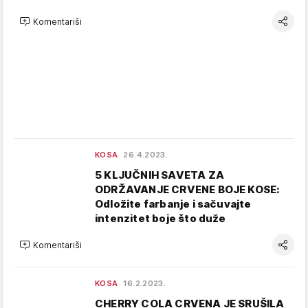
Komentariši
KOSA
26.4.2023.
5 KLJUČNIH SAVETA ZA
ODRŽAVANJE CRVENE BOJE KOSE:
Odložite farbanje i sačuvajte
intenzitet boje što duže
Komentariši
KOSA
16.2.2023.
CHERRY COLA CRVENA JE SRUŠILA