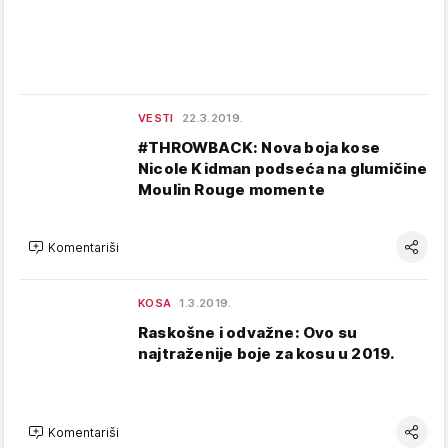
VESTI
22.3.2019.
#THROWBACK: Nova boja kose
Nicole Kidman podseća na glumičine
Moulin Rouge momente
Komentariši
KOSA
1.3.2019.
Raskošne i odvažne: Ovo su
najtraženije boje za kosu u 2019.
Komentariši