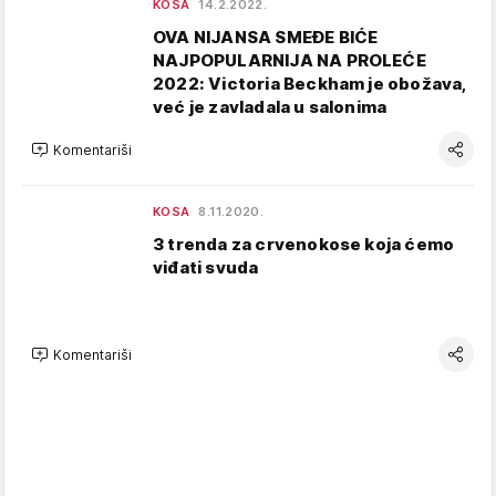
KOSA
14.2.2022.
OVA NIJANSA SMEĐE BIĆE
NAJPOPULARNIJA NA PROLEĆE
2022: Victoria Beckham je obožava,
već je zavladala u salonima
Komentariši
KOSA
8.11.2020.
3 trenda za crvenokose koja ćemo
viđati svuda
Komentariši