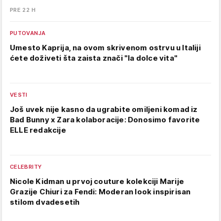
PRE 22 H
PUTOVANJA
Umesto Kaprija, na ovom skrivenom ostrvu u Italiji
ćete doživeti šta zaista znači "la dolce vita"
VESTI
Još uvek nije kasno da ugrabite omiljeni komad iz
Bad Bunny x Zara kolaboracije: Donosimo favorite
ELLE redakcije
CELEBRITY
Nicole Kidman u prvoj couture kolekciji Marije
Grazije Chiuri za Fendi: Moderan look inspirisan
stilom dvadesetih