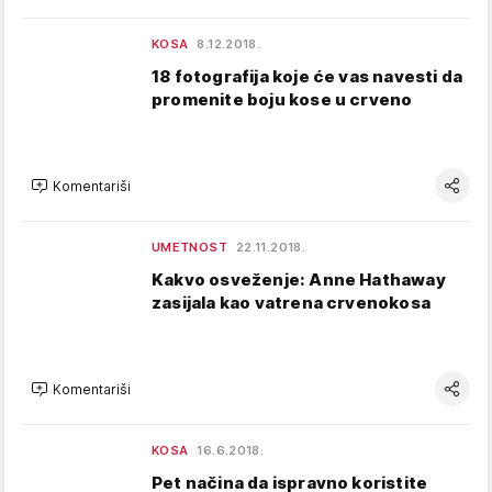
KOSA
8.12.2018.
18 fotografija koje će vas navesti da
promenite boju kose u crveno
Komentariši
UMETNOST
22.11.2018.
Kakvo osveženje: Anne Hathaway
zasijala kao vatrena crvenokosa
Komentariši
KOSA
16.6.2018.
Pet načina da ispravno koristite