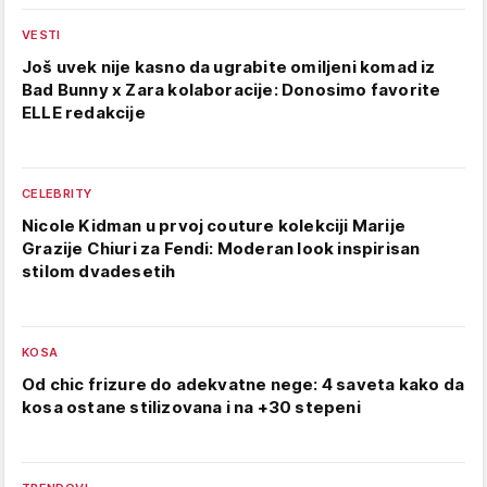
VESTI
Još uvek nije kasno da ugrabite omiljeni komad iz
Bad Bunny x Zara kolaboracije: Donosimo favorite
ELLE redakcije
CELEBRITY
Nicole Kidman u prvoj couture kolekciji Marije
Grazije Chiuri za Fendi: Moderan look inspirisan
stilom dvadesetih
KOSA
Od chic frizure do adekvatne nege: 4 saveta kako da
kosa ostane stilizovana i na +30 stepeni