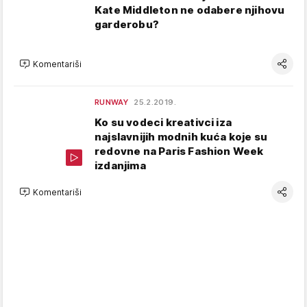
Kate Middleton ne odabere njihovu
garderobu?
Komentariši
RUNWAY
25.2.2019.
Ko su vodeci kreativci iza
najslavnijih modnih kuća koje su
redovne na Paris Fashion Week
izdanjima
Komentariši