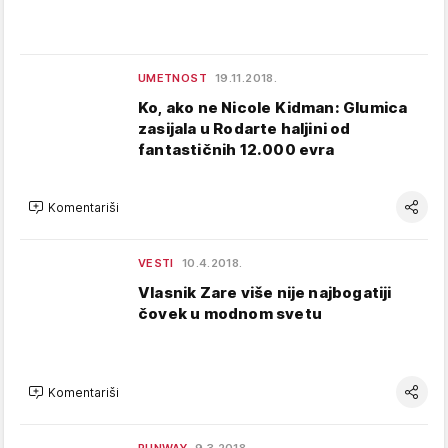
UMETNOST
19.11.2018.
Ko, ako ne Nicole Kidman: Glumica
zasijala u Rodarte haljini od
fantastičnih 12.000 evra
Komentariši
VESTI
10.4.2018.
Vlasnik Zare više nije najbogatiji
čovek u modnom svetu
Komentariši