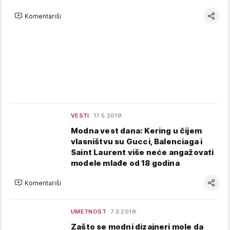
Komentariši
VESTI
17.5.2019.
Modna vest dana: Kering u čijem
vlasništvu su Gucci, Balenciaga i
Saint Laurent više neće angažovati
modele mlađe od 18 godina
Komentariši
UMETNOST
7.3.2019.
Zašto se modni dizajneri mole da