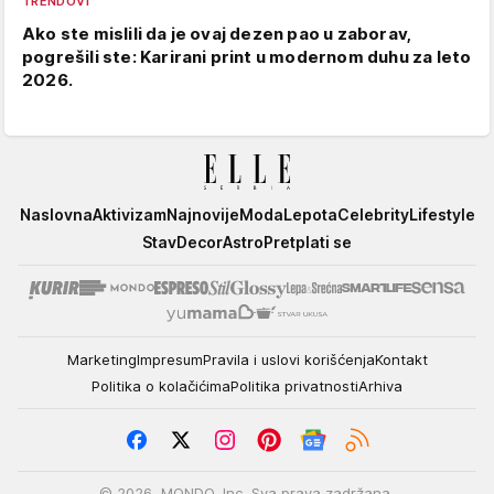
TRENDOVI
Ako ste mislili da je ovaj dezen pao u zaborav,
pogrešili ste: Karirani print u modernom duhu za leto
2026.
Elle
Naslovna
Aktivizam
Najnovije
Moda
Lepota
Celebrity
Lifestyle
Stav
Decor
Astro
Pretplati se
Marketing
Impresum
Pravila i uslovi korišćenja
Kontakt
Politika o kolačićima
Politika privatnosti
Arhiva
© 2026. MONDO, Inc. Sva prava zadržana.