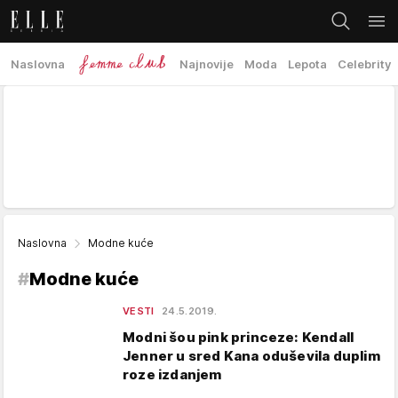
Naslovna
Najnovije
Moda
Lepota
Celebrity
Naslovna
Modne kuće
#
Modne kuće
VESTI
24.5.2019.
Modni šou pink princeze: Kendall
Jenner u sred Kana oduševila duplim
roze izdanjem