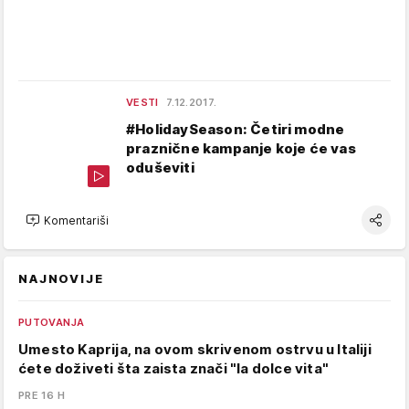
VESTI
7.12.2017.
#HolidaySeason: Četiri modne
praznične kampanje koje će vas
oduševiti
Komentariši
NAJNOVIJE
PUTOVANJA
Umesto Kaprija, na ovom skrivenom ostrvu u Italiji
ćete doživeti šta zaista znači "la dolce vita"
PRE 16 H