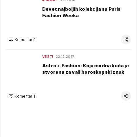
RUNWAY
9.3.2018.
Devet najboljih kolekcija sa Paris
Fashion Weeka
Komentariši
VESTI
22.12.2017.
Astro + Fashion: Koja modna kuća je
stvorena za vaš horoskopski znak
Komentariši