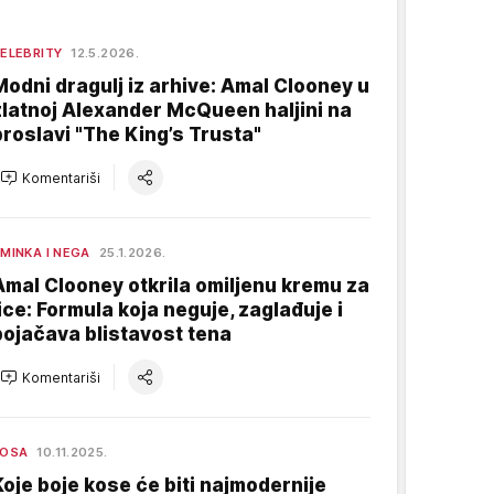
ELEBRITY
12.5.2026.
Modni dragulj iz arhive: Amal Clooney u
zlatnoj Alexander McQueen haljini na
proslavi "The King’s Trusta"
Komentariši
MINKA I NEGA
25.1.2026.
Amal Clooney otkrila omiljenu kremu za
lice: Formula koja neguje, zaglađuje i
pojačava blistavost tena
Komentariši
KOSA
10.11.2025.
Koje boje kose će biti najmodernije