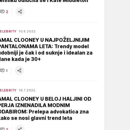
tehniku odlučila se i Kate Middleton
2
ELEBRITY
10.8.2022.
AMAL CLOONEY U NAJPOŽELJNIJIM
PANTALONAMA LETA: Trendy model
udobniji je čak i od suknje i idealan za
dane kada je 30+
1
ELEBRITY
19.7.2022.
AMAL CLOONEY U BELOJ HALJINI OD
PERJA IZNENADILA MODNIM
ODABIROM: Prelepa advokatica zna
kako se nosi glavni trend leta
2