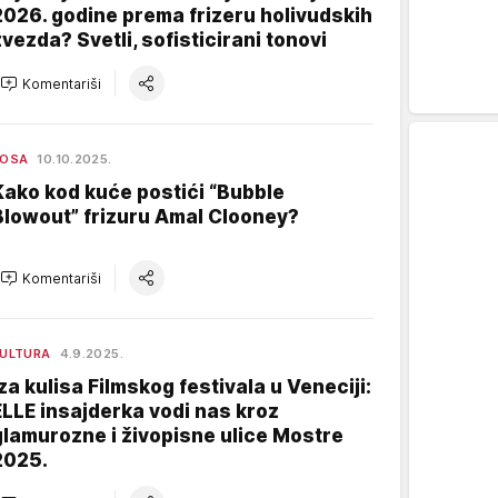
2026. godine prema frizeru holivudskih
zvezda? Svetli, sofisticirani tonovi
Komentariši
KOSA
10.10.2025.
Kako kod kuće postići “Bubble
Blowout” frizuru Amal Clooney?
Komentariši
ULTURA
4.9.2025.
Iza kulisa Filmskog festivala u Veneciji:
ELLE insajderka vodi nas kroz
glamurozne i živopisne ulice Mostre
2025.