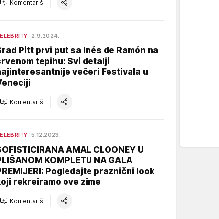
Komentariši
ELEBRITY
2.9.2024.
Brad Pitt prvi put sa Inés de Ramón na
crvenom tepihu: Svi detalji
najinteresantnije večeri Festivala u
Veneciji
Komentariši
ELEBRITY
5.12.2023.
SOFISTICIRANA AMAL CLOONEY U
PLIŠANOM KOMPLETU NA GALA
PREMIJERI: Pogledajte praznični look
koji rekreiramo ove zime
Komentariši