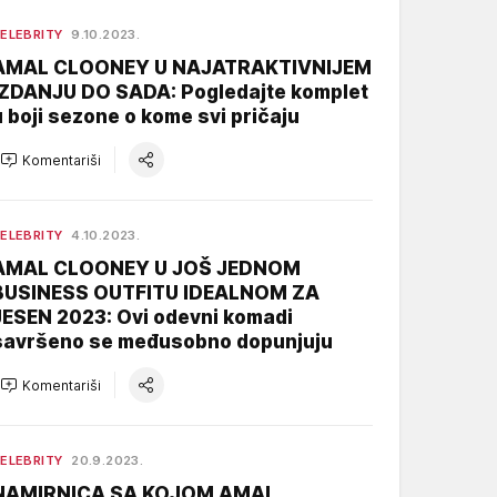
ELEBRITY
9.10.2023.
AMAL CLOONEY U NAJATRAKTIVNIJEM
IZDANJU DO SADA: Pogledajte komplet
u boji sezone o kome svi pričaju
Komentariši
ELEBRITY
4.10.2023.
AMAL CLOONEY U JOŠ JEDNOM
BUSINESS OUTFITU IDEALNOM ZA
JESEN 2023: Ovi odevni komadi
savršeno se međusobno dopunjuju
Komentariši
ELEBRITY
20.9.2023.
NAMIRNICA SA KOJOM AMAL