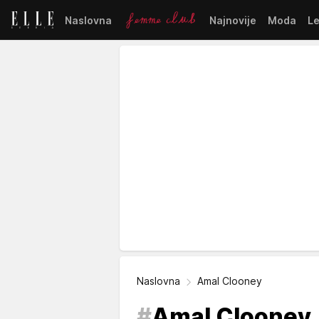
Naslovna
Najnovije
Moda
L
Naslovna
Amal Clooney
#
Amal Clooney