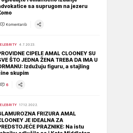
advokatice sa suprugom na jezeru
Komo
Komentariši
ELEBRITY
4.7.2023.
PROVIDNE CIPELE AMAL CLOONEY SU
SVE ŠTO JEDNA ŽENA TREBA DA IMA U
ORMANU: Izdužuju figuru, a stajling
čine skupim
6
ELEBRITY
17.12.2022.
GLAMUROZNA FRIZURA AMAL
CLOONEY JE IDEALNA ZA
PREDSTOJEĆE PRAZNIKE: Na istu