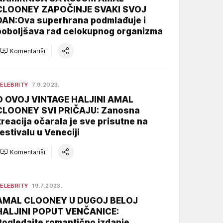
CLOONEY ZAPOČINJE SVAKI SVOJ
DAN:Ova superhrana podmlađuje i
poboljšava rad celokupnog organizma
Komentariši
ELEBRITY
7.9.2023.
O OVOJ VINTAGE HALJINI AMAL
CLOONEY SVI PRIČAJU: Zanosna
kreacija očarala je sve prisutne na
festivalu u Veneciji
Komentariši
ELEBRITY
19.7.2023.
AMAL CLOONEY U DUGOJ BELOJ
HALJINI POPUT VENČANICE:
Pogledajte romantično izdanje