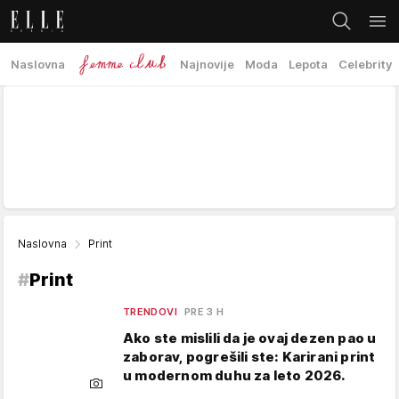
Naslovna
Najnovije
Moda
Lepota
Celebrity
Naslovna
Print
#
Print
TRENDOVI
PRE 3 H
Ako ste mislili da je ovaj dezen pao u
zaborav, pogrešili ste: Karirani print
u modernom duhu za leto 2026.