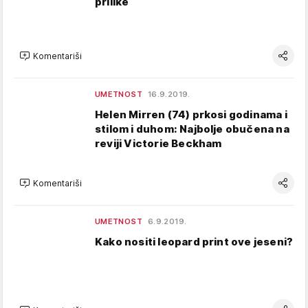
prilike
Komentariši
UMETNOST
16.9.2019.
Helen Mirren (74) prkosi godinama i
stilom i duhom: Najbolje obučena na
reviji Victorie Beckham
Komentariši
UMETNOST
6.9.2019.
Kako nositi leopard print ove jeseni?