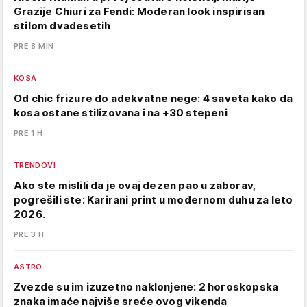
Grazije Chiuri za Fendi: Moderan look inspirisan
stilom dvadesetih
PRE 8 MIN
KOSA
Od chic frizure do adekvatne nege: 4 saveta kako da
kosa ostane stilizovana i na +30 stepeni
PRE 1 H
TRENDOVI
Ako ste mislili da je ovaj dezen pao u zaborav,
pogrešili ste: Karirani print u modernom duhu za leto
2026.
PRE 3 H
ASTRO
Zvezde su im izuzetno naklonjene: 2 horoskopska
znaka imaće najviše sreće ovog vikenda