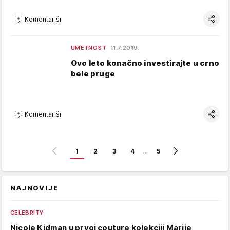
Komentariši
UMETNOST
11.7.2019.
Ovo leto konačno investirajte u crno
bele pruge
Komentariši
1
2
3
4
…
5
NAJNOVIJE
CELEBRITY
Nicole Kidman u prvoj couture kolekciji Marije