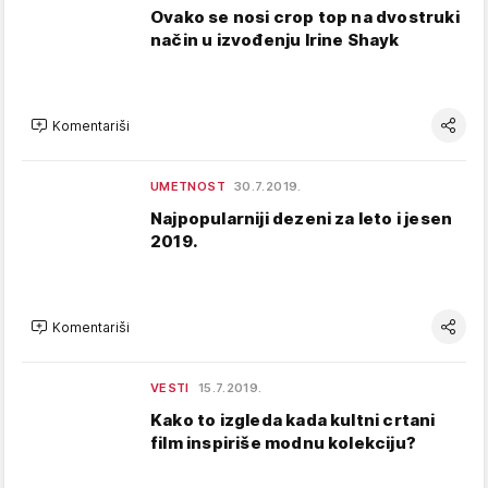
Ovako se nosi crop top na dvostruki
način u izvođenju Irine Shayk
Komentariši
UMETNOST
30.7.2019.
Najpopularniji dezeni za leto i jesen
2019.
Komentariši
VESTI
15.7.2019.
Kako to izgleda kada kultni crtani
film inspiriše modnu kolekciju?