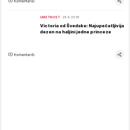
Komentariši
UMETNOST
28.8.2019.
Victoria od Švedske: Najupečatljivija
dezen na haljini jedne princeze
Komentariši