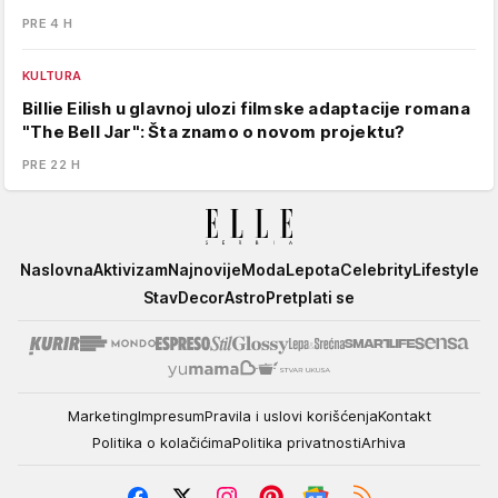
PRE 4 H
KULTURA
Billie Eilish u glavnoj ulozi filmske adaptacije romana
"The Bell Jar": Šta znamo o novom projektu?
PRE 22 H
Elle
Naslovna
Aktivizam
Najnovije
Moda
Lepota
Celebrity
Lifestyle
Stav
Decor
Astro
Pretplati se
Marketing
Impresum
Pravila i uslovi korišćenja
Kontakt
Politika o kolačićima
Politika privatnosti
Arhiva