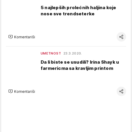
5 najlepših prolećnih haljina koje
nose sve trendseterke
Komentariši
UMETNOST
23.3.2020.
Da li biste se usudili? Irina Shayk u
farmericma sa kravljim printom
Komentariši