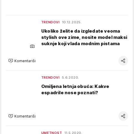
TRENDOVI
10.12.2025.
Ukoliko želite da izgledate veoma
stylish ove zime, nosite model maksi
suknje koji vlada modnim pistama
Komentariši
TRENDOVI
5.6.2020.
Omiljena letnja obuća: Kakve
espadrile nose poznati?
Komentariši
UMETNOST
11.5.2020.