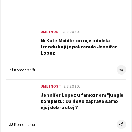
UMETNOST
3.3.2020.
Ni Kate Middleton nije odolela
trendu koji je pokrenula Jennifer
Lopez
Komentariši
UMETNOST
2.3.2020.
Jennifer Lopez u famoznom "jungle"
kompletu: Da li ovo zapravo samo
njoj dobro stoji?
Komentariši