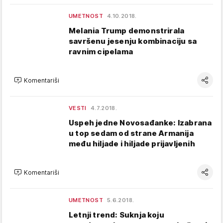
UMETNOST
4.10.2018.
Melania Trump demonstrirala
savršenu jesenju kombinaciju sa
ravnim cipelama
Komentariši
VESTI
4.7.2018.
Uspeh jedne Novosađanke: Izabrana
u top sedam od strane Armanija
među hiljade i hiljade prijavljenih
Komentariši
UMETNOST
5.6.2018.
Letnji trend: Suknja koju