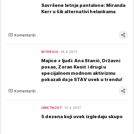
Savršene letnje pantalone: Miranda
Kerr u šik alternativi helankama
Komentariši
INTERVJU
14.5.2017.
Majice + ljudi: Ana Stanić, Državni
posao, Zoran Kesić i drugi u
specijalnom modnom aktivizmu
pokazali da je STAV uvek u trendu!
Komentariši
UMETNOST
12.4.2017.
5 dezena koji uvek izgledaju skupo