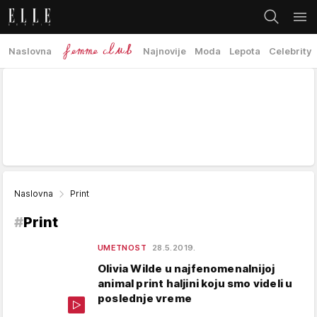
Naslovna
Najnovije
Moda
Lepota
Celebrity
Naslovna
Print
#
Print
UMETNOST
28.5.2019.
Olivia Wilde u najfenomenalnijoj
animal print haljini koju smo videli u
poslednje vreme