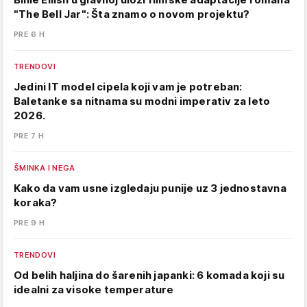
"The Bell Jar": Šta znamo o novom projektu?
PRE 6 H
TRENDOVI
Jedini IT model cipela koji vam je potreban:
Baletanke sa nitnama su modni imperativ za leto
2026.
PRE 7 H
ŠMINKA I NEGA
Kako da vam usne izgledaju punije uz 3 jednostavna
koraka?
PRE 9 H
TRENDOVI
Od belih haljina do šarenih japanki: 6 komada koji su
idealni za visoke temperature