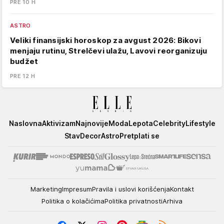
PRE 10 H
ASTRO
Veliki finansijski horoskop za avgust 2026: Bikovi
menjaju rutinu, Strelčevi ulažu, Lavovi reorganizuju
budžet
PRE 12 H
Elle
Naslovna
Aktivizam
Najnovije
Moda
Lepota
Celebrity
Lifestyle
Stav
Decor
Astro
Pretplati se
Marketing
Impresum
Pravila i uslovi korišćenja
Kontakt
Politika o kolačićima
Politika privatnosti
Arhiva