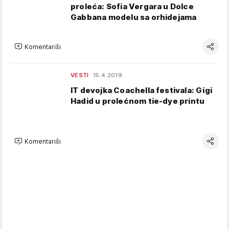
proleća: Sofia Vergara u Dolce
Gabbana modelu sa orhidejama
Komentariši
VESTI
15.4.2019.
IT devojka Coachella festivala: Gigi
Hadid u prolećnom tie-dye printu
Komentariši