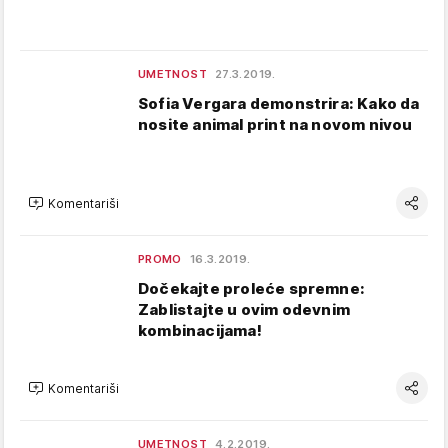
UMETNOST
27.3.2019.
Sofia Vergara demonstrira: Kako da
nosite animal print na novom nivou
Komentariši
PROMO
16.3.2019.
Dočekajte proleće spremne:
Zablistajte u ovim odevnim
kombinacijama!
Komentariši
UMETNOST
4.2.2019.