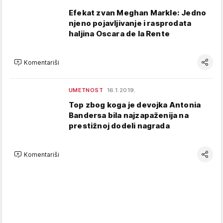
Efekat zvan Meghan Markle: Jedno
njeno pojavljivanje i rasprodata
haljina Oscara de la Rente
Komentariši
UMETNOST
16.1.2019.
Top zbog koga je devojka Antonia
Bandersa bila najzapaženija na
prestižnoj dodeli nagrada
Komentariši