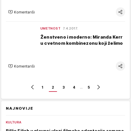
Komentariši
UMETNOST
7.4.2017.
Ženstveno i moderno: Miranda Kerr
u cvetnom kombinezonu koji želimo
Komentariši
1
2
3
4
…
5
NAJNOVIJE
KULTURA
Billie Eilish u glavnoj ulozi filmske adaptacije romana