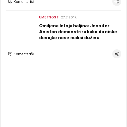
Komentariši
UMETNOST
27.7.2017.
Omiljena letnja haljina: Jennifer
Aniston demonstrira kako da niske
devojke nose maksi dužinu
Komentariši