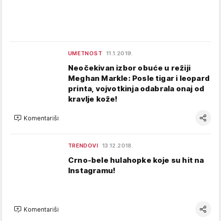
UMETNOST
11.1.2019.
Neočekivan izbor obuće u režiji
Meghan Markle: Posle tigar i leopard
printa, vojvotkinja odabrala onaj od
kravlje kože!
Komentariši
TRENDOVI
13.12.2018.
Crno-bele hulahopke koje su hit na
Instagramu!
Komentariši