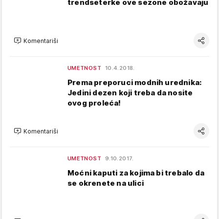
trendseterke ove sezone obožavaju
Komentariši
UMETNOST
10.4.2018.
Prema preporuci modnih urednika:
Jedini dezen koji treba da nosite
ovog proleća!
Komentariši
UMETNOST
9.10.2017.
Moćni kaputi za kojima bi trebalo da
se okrenete na ulici